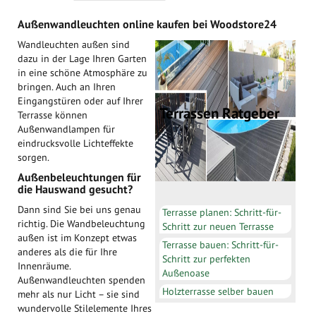
absteigender
Richtung
Außenwandleuchten online kaufen bei Woodstore24
festlegen
Wandleuchten außen sind
dazu in der Lage Ihren Garten
in eine schöne Atmosphäre zu
bringen. Auch an Ihren
Eingangstüren oder auf Ihrer
Terrassen Ratgeber
Terrasse können
Außenwandlampen für
eindrucksvolle Lichteffekte
sorgen.
Außenbeleuchtungen für
die Hauswand gesucht?
Dann sind Sie bei uns genau
Terrasse planen: Schritt-für-
richtig. Die Wandbeleuchtung
Schritt zur neuen Terrasse
außen ist im Konzept etwas
Terrasse bauen: Schritt-für-
anderes als die für Ihre
Schritt zur perfekten
Innenräume.
Außenoase
Außenwandleuchten spenden
Holzterrasse selber bauen
mehr als nur Licht – sie sind
wundervolle Stilelemente Ihres