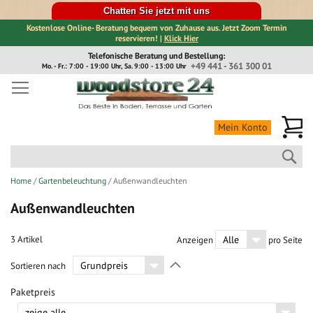
Chatten Sie jetzt mit uns
Kostenlose Online- Beratung bequem von Zuhause aus. Jetzt Zoom Termin
reservieren! |
Klick Hier
Direkt
Telefonische Beratung und Bestellung:
zum
+49 441 - 361 300 01
Mo. - Fr.: 7:00 - 19:00 Uhr, Sa. 9:00 - 13:00 Uhr
Inhalt
Me
Mein Konto
Suc
Home
Gartenbeleuchtung
Außenwandleuchten
Außenwandleuchten
3
Artikel
Anzeigen
pro Seite
In
Sortieren nach
absteigender
Richtung
Paketpreis
festlegen