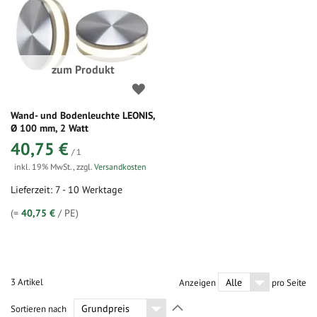
zum Produkt
Wand- und Bodenleuchte LEONIS,
Ø 100 mm, 2 Watt
40,75 €
/ 1
inkl. 19% MwSt.
,
zzgl.
Versandkosten
Lieferzeit: 7 - 10 Werktage
(=
40,75 €
/ PE)
3
Artikel
Anzeigen
pro Seite
In
Sortieren nach