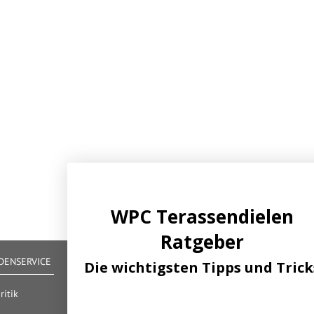
WPC Terassendielen
Ratgeber
ENSERVICE
IHRE VORTEILE
Die wichtigsten Tipps und Trick
Alle gängigen Zahlungsarten verfügbar
itik
Zertifizierter und geprüfter Shop