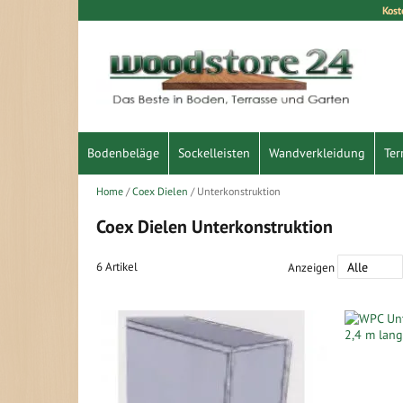
Kost
Direkt
zum
Inhalt
Bodenbeläge
Sockelleisten
Wandverkleidung
Ter
Home
Coex Dielen
Unterkonstruktion
Coex Dielen Unterkonstruktion
6
Artikel
Anzeigen