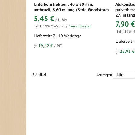
Unterkonstruktion, 40 x 60 mm,
Alukonstru
anthrazit, 3,60 m lang (Serie Woodstore)
pulverbesc
2,9 m lang
5,45 €
/ 1 lfdm
7,90 €
inkl. 19% MwSt.
,
zzgl.
Versandkosten
inkl. 19% 
Lieferzeit: 7 - 10 Werktage
Lieferzeit:
(=
19,62 €
/ PE)
(=
22,91 €
6
Artikel
Anzeigen