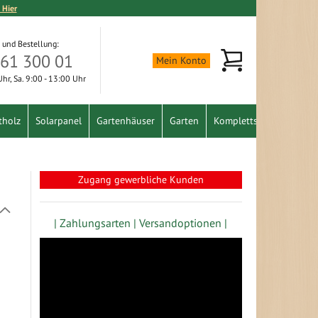
 Hier
 und Bestellung:
Mein Warenkorb
361 300 01
Mein Konto
 Uhr, Sa. 9:00 - 13:00 Uhr
tholz
Solarpanel
Gartenhäuser
Garten
Komplettset
Schnäpp
Zugang gewerbliche Kunden
In
absteigender
| Zahlungsarten |
Versandoptionen |
Richtung
festlegen