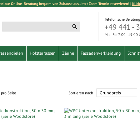
enlose Online- Beratung bequem von Zuhause aus. Jetzt Zoom Termin reservieren! |
Klick
Telefonische Beratung
+49 441 - 
Suche
Suche
Mo. - Fr.: 7:00 - 19:00
rassendielen
Holzterrassen
Zäune
Fassadenverkleidung
Schnit
pro Seite
Sortieren nach