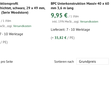
ktionsprofil
BPC Unterkonstruktion Massiv 40 x 60
hichtet, schwarz, 29 x 49 mm,
mm 3,6 m lang
 (Serie Woodstore)
9,95 €
/ 1 lfdm
/ 1 lfdm
inkl. 19% MwSt.
,
zzgl.
Versandkosten
MwSt.
,
zzgl.
Versandkosten
Lieferzeit: 7 - 10 Werktage
 7 - 10 Werktage
(=
35,82 €
/ PE)
/ PE)
pro Seite
Sortieren nach