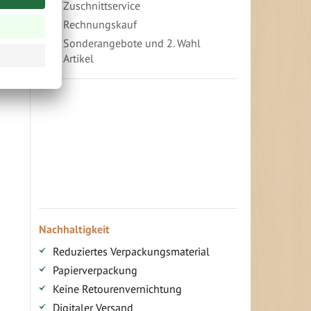
Zuschnittservice
Rechnungskauf
Sonderangebote und 2. Wahl
Artikel
Vorteile für gewerbliche Kunden
Ihr persönlicher Rabatt
Jahresbonus
Versandkostenfreie Lieferung (ab ...)
Zugang
Nachhaltigkeit
Reduziertes Verpackungsmaterial
Papierverpackung
Keine Retourenvernichtung
Digitaler Versand