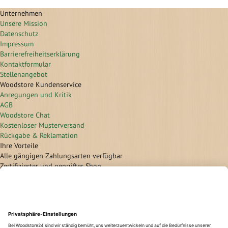
Unternehmen
Unsere Mission
Datenschutz
Impressum
Barrierefreiheitserklärung
Kontaktformular
Stellenangebot
Woodstore Kundenservice
Anregungen und Kritik
AGB
Woodstore Chat
Kostenloser Musterversand
Rückgabe & Reklamation
Ihre Vorteile
Alle gängigen Zahlungsarten verfügbar
Zertifizierter und geprüfter Shop
Geld-Zurück-Garantie
Günstige Versandkosten/ Frachtkostenfreigrenzen
Flexible Zahlung
Vorkasse
Überweisung
Lastschrift