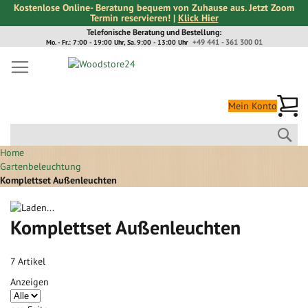
Kostenlose Online- Beratung bequem von Zuhause aus. Jetzt Zoom
Termin reservieren! |
Klick Hier
Direkt
Telefonische Beratung und Bestellung:
+49 441 - 361 300 01
Mo. - Fr.: 7:00 - 19:00 Uhr, Sa. 9:00 - 13:00 Uhr
zum
Inhalt
Me
Mein Konto
Suc
Home
Gartenbeleuchtung
Komplettset Außenleuchten
Komplettset Außenleuchten
7
Artikel
Anzeigen