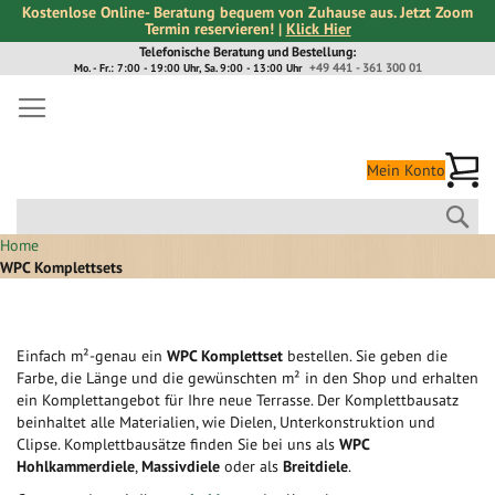
Kostenlose Online- Beratung bequem von Zuhause aus. Jetzt Zoom
Termin reservieren! |
Klick Hier
Direkt
Telefonische Beratung und Bestellung:
+49 441 - 361 300 01
Mo. - Fr.: 7:00 - 19:00 Uhr, Sa. 9:00 - 13:00 Uhr
zum
Inhalt
Me
Mein Konto
Suc
Home
WPC Komplettsets
Einfach m²-genau ein
WPC Komplettset
bestellen. Sie geben die
Farbe, die Länge und die gewünschten m² in den Shop und erhalten
ein Komplettangebot für Ihre neue Terrasse. Der Komplettbausatz
beinhaltet alle Materialien, wie Dielen, Unterkonstruktion und
Clipse. Komplettbausätze finden Sie bei uns als
WPC
Hohlkammerdiele
,
Massivdiele
oder als
Breitdiele
.