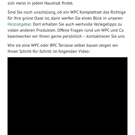
sich meist in jedem Haushalt findet.
Sind Sie noch unschlüssig, ob ein WPC Komplettset das Richtige
für Ihre grüne Oase ist, dann werfen Sie einen Blick in unseren
Holzratgeber
. Dort erhalten Sie auch wertvolle Verlegetipps zu
vielen anderen Produkten. Offene Fragen rund um WPC und Co
beantworten wir Ihnen gerne persönlich – kontaktieren Sie uns.
Wie sie eine WPC oder BPC Terrasse selber bauen zeigen wir
Ihnen Schritt-für-Schritt im folgenden Video: