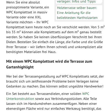
verlegen: Infos und Tipps
Wenn Sie eine absolut
preisoptimierte Variante, ein
Holzterrasse selber bauen:
WPC Komplettset in massiv
Eine Anleitung für die
Variante oder eine XXL
beliebtesten Hartholzarten
Variante möchten – Ihr WPC
Komplettset kann heute noch an Sie verschickt werden. Von 5 m²
bis 35 m² können alle Komplettsets auf dem m² genau bestellt
werden. So haben Sie keinen überflüssigen Verschnitt bei Ihren
Dielen. Bestellen Sie einfach die Länge, die Farbe und die Größe
Ihrer Terrasse – wir liefern Ihnen schnell und unkompliziert alle
benötigten Materialien frei Haus.
Mit einem WPC Komplettset wird die Terrasse zum
Gartenhighlight
Wer bei der Terrassengestaltung auf WPC Komplettsets setzt, der
braucht sich um zeitfressende Probleme beim Verlegen keine
Gedanken zu machen. Das können selbst ungeübte Handwerker!
Ein Set besteht aus Terrassendielen, einer soliden
WPC
Unterkonstruktion
sowie aus Verbindungsstücken. Alle Teile
lassen sich im Handumdrehen zusammenfügen. Neben einer
ebenerdigen Fläche wird nur einfaches Werkzeug benötigt, das