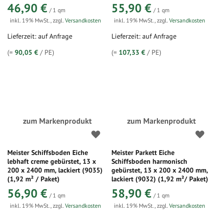
46,90 €
55,90 €
/ 1 qm
/ 1 qm
inkl. 19% MwSt.
,
zzgl.
Versandkosten
inkl. 19% MwSt.
,
zzgl.
Versandkosten
Lieferzeit: auf Anfrage
Lieferzeit: auf Anfrage
(=
90,05 €
/ PE)
(=
107,33 €
/ PE)
zum Markenprodukt
zum Markenprodukt
Meister Schiffsboden Eiche
Meister Parkett Eiche
lebhaft creme gebürstet, 13 x
Schiffsboden harmonisch
200 x 2400 mm, lackiert (9035)
gebürstet, 13 x 200 x 2400 mm,
(1,92 m² / Paket)
lackiert (9032) (1,92 m²/ Paket)
56,90 €
58,90 €
/ 1 qm
/ 1 qm
inkl. 19% MwSt.
,
zzgl.
Versandkosten
inkl. 19% MwSt.
,
zzgl.
Versandkosten