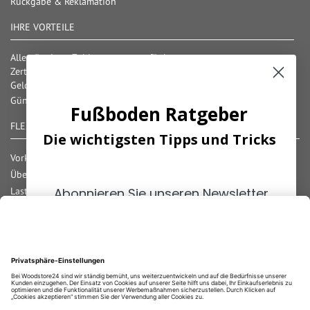
Rückgabe & Reklamation
IHRE VORTEILE
Alle gängigen Zahlungsarten verfügbar
Zertifizierter und geprüfter Shop
Geld-Zurück-Garantie
Günstige Versandkosten/ Frachtkostenfreigrenzen
Fußboden Ratgeber
FLEXIBLE ZAHLUNG
Die wichtigsten Tipps und Tricks
Vorkasse
Überweisung
Lastschrift
Abonnieren Sie unseren Newsletter
Nachnahme
und erhalten Sie die
wichtigsten
Rechnung
Tipps
zum Thema
Fußböden!
Kreditkarte
Paypal
Bar bei Abholung