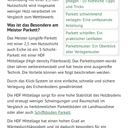
pflegen - 10 hilfreiche Tipps
Nutzschicht wird insgesamt
und Tricks
weniger Holz verarbeitet im
Parkett schwimmend
Vergleich zum Wettbewerb.
verlegen: Eine umfassende
Was ist das Besondere am
Anleitung
Meister Parkett?
Parkett schleifen: Ein
Das Meister-Longlife-Parkett
praktischer Leitfaden
mit einer 2,5 mm Nutzschicht
Parkettmuster: Ein Überblick
auch Eiche ist ein 3-Schicht-
aller Verlegemuster
Parkett mit einer HDF
Mittellage (High density Fiberboard). Das Parkettsystem wurde
über Jahres weiterentwickelt und hat heute eine ausgereifte
Technik. Die Vorteile können wie folgt beschrieben werden:
Durch das Klick-System ist eine einfache, schnelle und sichere
Verlegung des Eichenbodens gewährleistet
Die HDF Mittellage sorgt für eine hohe Stabilität des Holzbodens
und erzeugt weniger Schwingungen und Raumschall im
Vergleich zu herkömmlichen Parkettböden ob Landhausdiese
oder aber auch
Schiffsboden Parkett
.
Die HDF Mittellage hat einen hohen Grad an
Wärmedurchlässigkeit und ist dadurch besonders für ein