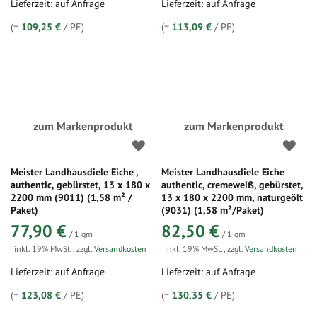
Lieferzeit: auf Anfrage
Lieferzeit: auf Anfrage
(=
109,25 €
/ PE)
(=
113,09 €
/ PE)
zum Markenprodukt
zum Markenprodukt
Meister Landhausdiele Eiche ,
Meister Landhausdiele Eiche
authentic, gebürstet, 13 x 180 x
authentic, cremeweiß, gebürstet,
2200 mm (9011) (1,58 m² /
13 x 180 x 2200 mm, naturgeölt
Paket)
(9031) (1,58 m²/Paket)
77,90 €
82,50 €
/ 1 qm
/ 1 qm
inkl. 19% MwSt.
,
zzgl.
Versandkosten
inkl. 19% MwSt.
,
zzgl.
Versandkosten
Lieferzeit: auf Anfrage
Lieferzeit: auf Anfrage
(=
123,08 €
/ PE)
(=
130,35 €
/ PE)