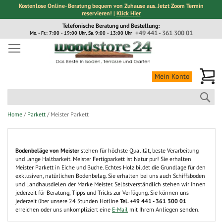
Kostenlose Online- Beratung bequem von Zuhause aus. Jetzt Zoom Termin
reservieren! |
Klick Hier
Direkt
Telefonische Beratung und Bestellung:
zum
+49 441 - 361 300 01
Mo. - Fr.: 7:00 - 19:00 Uhr, Sa. 9:00 - 13:00 Uhr
Inhalt
Me
Mein Konto
Suc
Home
Parkett
Meister Parkett
Bodenbeläge von Meister
stehen für höchste Qualität, beste Verarbeitung
und lange Haltbarkeit. Meister Fertigparkett ist Natur pur! Sie erhalten
Meister Parkett in Eiche und Buche. Echtes Holz bildet die Grundlage für den
exklusiven, natürlichen Bodenbelag. Sie erhalten bei uns auch Schiffsboden
und Landhausdielen der Marke Meister. Selbstverständlich stehen wir Ihnen
jederzeit für Beratung, Tipps und Tricks zur Verfügung. Sie können uns
jederzeit über unsere 24 Stunden Hotline
Tel. +49 441 - 361 300 01
erreichen oder uns unkompliziert eine
E-Mail
mit Ihrem Anliegen senden.