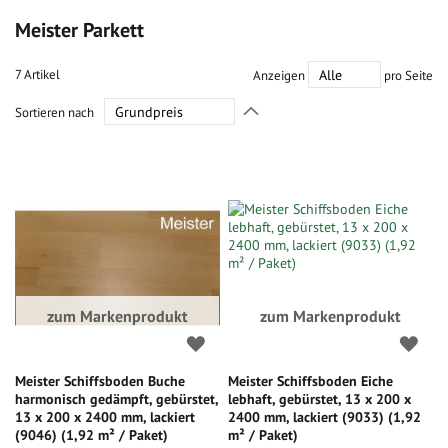
Meister Parkett
7
Artikel
Anzeigen
pro Seite
In
Sortieren nach
absteigender
Richtung
festlegen
zum Markenprodukt
zum Markenprodukt
Meister Schiffsboden Buche
Meister Schiffsboden Eiche
harmonisch gedämpft, gebürstet,
lebhaft, gebürstet, 13 x 200 x
13 x 200 x 2400 mm, lackiert
2400 mm, lackiert (9033) (1,92
(9046) (1,92 m² / Paket)
m² / Paket)