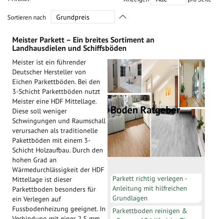
In
Sortieren nach
absteigender
Richtung
Meister Parkett – Ein breites Sortiment an
festlegen
Landhausdielen und Schiffsböden
Meister ist ein führender
Deutscher Hersteller von
Eichen Parkettböden. Bei den
3-Schicht Parkettböden nutzt
Meister eine HDF Mittellage.
Boden Ratgeber
Diese soll weniger
Schwingungen und Raumschall
verursachen als traditionelle
Pakettböden mit einem 3-
Schicht Holzaufbau. Durch den
hohen Grad an
Wärmedurchlässigkeit der HDF
Parkett richtig verlegen -
Mittellage ist dieser
Anleitung mit hilfreichen
Parkettboden besonders für
Grundlagen
ein Verlegen auf
Fussbodenheizung geeignet. In
Parkettboden reinigen &
Verbindung mit einer 2,5 mm