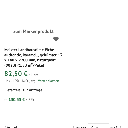
zum Markenprodukt
Meister Landhausdiele Eiche
authentic, karamell, gebürstet 13
x 180 x 2200 mm, naturgeölt
(9028) (1,58 m²/Paket)
82,50 €
/ 1 qm
inkl. 19% MwSt.
,
zzgl.
Versandkosten
Lieferzeit: auf Anfrage
(=
130,35 €
/ PE)
7
Artikel
Anzeigen
pro Seite