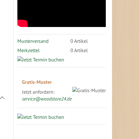
Musterversand
0
Artikel
Merkzettel
0 Artikel
Gratis-Muster
Jetzt anfordern:
In
service@woodstore24.de
absteigender
Richtung
festlegen