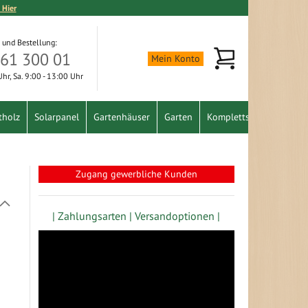
 Hier
 und Bestellung:
Mein Warenkorb
361 300 01
Mein Konto
 Uhr, Sa. 9:00 - 13:00 Uhr
tholz
Solarpanel
Gartenhäuser
Garten
Komplettset
Schnäpp
Zugang gewerbliche Kunden
In
absteigender
| Zahlungsarten |
Versandoptionen |
Richtung
festlegen