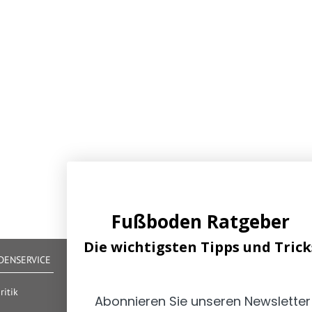
Fußboden Ratgeber
Die wichtigsten Tipps und Trick
ENSERVICE
IHRE VORTEILE
Alle gängigen Zahlungsarten verfügbar
itik
Abonnieren Sie unseren Newsletter
Zertifizierter und geprüfter Shop