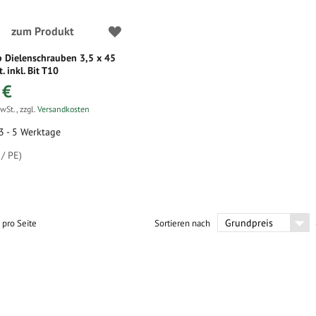
zum Produkt
b Dielenschrauben 3,5 x 45
 inkl. Bit T10
 €
MwSt.
,
zzgl.
Versandkosten
 3 - 5 Werktage
/ PE)
pro Seite
Sortieren nach