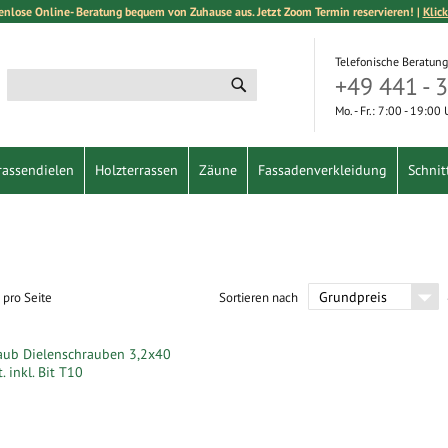
enlose Online- Beratung bequem von Zuhause aus. Jetzt Zoom Termin reservieren! |
Klick
Telefonische Beratung
+49 441 - 
Suche
Suche
Mo. - Fr.: 7:00 - 19:00
rassendielen
Holzterrassen
Zäune
Fassadenverkleidung
Schnit
pro Seite
Sortieren nach