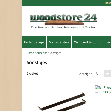
Kost
Direkt
zum
Inhalt
Bodenbeläge
Sockelleisten
Wandverkleidung
Ter
Home
Zubehör
Sonstiges
Sonstiges
2
Artikel
Anzeigen