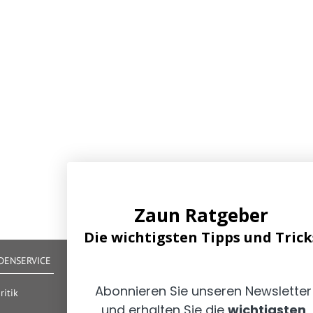
Zaun Ratgeber
Die wichtigsten Tipps und Trick
ENSERVICE
IHRE VORTEILE
Abonnieren Sie unseren Newsletter
Alle gängigen Zahlungsarten verfügbar
itik
Zertifizierter und geprüfter Shop
und erhalten Sie die
wichtigsten