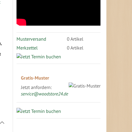
Musterversand
0
Artikel
),
Merkzettel
0 Artikel
t
Gratis-Muster
Jetzt anfordern:
service@woodstore24.de
In
absteigender