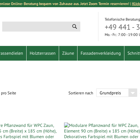
enlose Online- Beratung bequem von Zuhause aus. Jetzt Zoom Termin reservieren! |
Klick
Telefonische Beratung
+49 441 - 
Suche
Suche
Mo. - Fr.: 7:00 - 19:00
rassendielen
Holzterrassen
Zäune
Fassadenverkleidung
Schnit
pro Seite
Sortieren nach