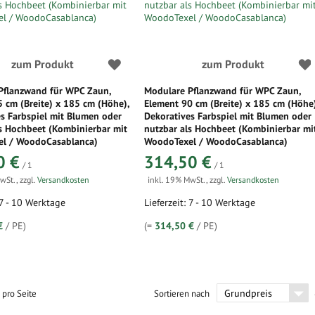
zum Produkt
zum Produkt
Pflanzwand für WPC Zaun,
Modulare Pflanzwand für WPC Zaun,
 cm (Breite) x 185 cm (Höhe),
Element 90 cm (Breite) x 185 cm (Höhe
s Farbspiel mit Blumen oder
Dekoratives Farbspiel mit Blumen oder
s Hochbeet (Kombinierbar mit
nutzbar als Hochbeet (Kombinierbar mi
l / WoodoCasablanca)
WoodoTexel / WoodoCasablanca)
0 €
314,50 €
/ 1
/ 1
MwSt.
,
zzgl.
Versandkosten
inkl. 19% MwSt.
,
zzgl.
Versandkosten
 7 - 10 Werktage
Lieferzeit: 7 - 10 Werktage
€
/ PE)
(=
314,50 €
/ PE)
pro Seite
Sortieren nach