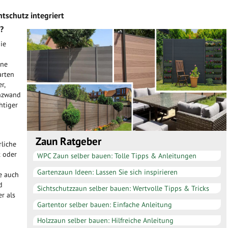
tschutz integriert
?
ie
ine
arten
r,
anzwand
htiger
Zaun Ratgeber
liche
t oder
WPC Zaun selber bauen: Tolle Tipps & Anleitungen
Gartenzaun Ideen: Lassen Sie sich inspirieren
e auch
d
Sichtschutzzaun selber bauen: Wertvolle Tipps & Tricks
r als
Gartentor selber bauen: Einfache Anleitung
Holzzaun selber bauen: Hilfreiche Anleitung