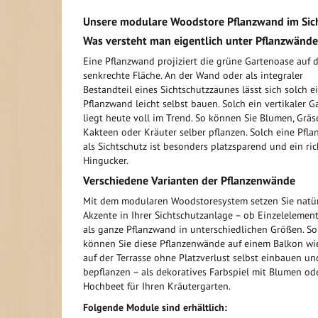
Unsere modulare Woodstore Pflanzwand im Sich
Was versteht man eigentlich unter Pflanzwände
Eine Pflanzwand projiziert die grüne Gartenoase auf d
senkrechte Fläche. An der Wand oder als integraler
Bestandteil eines Sichtschutzzaunes lässt sich solch e
Pflanzwand leicht selbst bauen. Solch ein vertikaler G
liegt heute voll im Trend. So können Sie Blumen, Gräse
Kakteen oder Kräuter selber pflanzen. Solch eine Pfl
als Sichtschutz ist besonders platzsparend und ein ric
Hingucker.
Verschiedene Varianten der Pflanzenwände
Mit dem modularen Woodstoresystem setzen Sie natür
Akzente in Ihrer Sichtschutzanlage – ob Einzelelemen
als ganze Pflanzwand in unterschiedlichen Größen. So
können Sie diese Pflanzenwände auf einem Balkon wi
auf der Terrasse ohne Platzverlust selbst einbauen un
bepflanzen – als dekoratives Farbspiel mit Blumen ode
Hochbeet für Ihren Kräutergarten.
Folgende Module sind erhältlich: