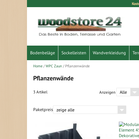
Kost
Direkt
zum
Inhalt
Bodenbeläge
Sockelleisten
Wandverkleidung
Ter
Home
WPC Zaun
Pflanzenwände
Pflanzenwände
3
Artikel
Anzeigen
Paketpreis