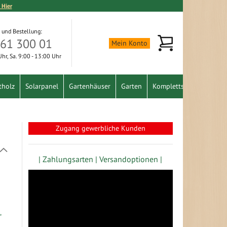
 Hier
 und Bestellung:
Mein Warenkorb
361 300 01
Mein Konto
 Uhr, Sa. 9:00 - 13:00 Uhr
tholz
Solarpanel
Gartenhäuser
Garten
Komplettset
Schnäpp
Zugang gewerbliche Kunden
In
absteigender
| Zahlungsarten |
Versandoptionen |
Richtung
festlegen