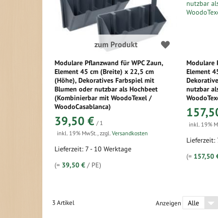
zum Produkt
Modulare Pflanzwand für WPC Zaun,
Modulare 
Element 45 cm (Breite) x 22,5 cm
Element 45
(Höhe), Dekoratives Farbspiel mit
Dekorative
Blumen oder nutzbar als Hochbeet
nutzbar al
(Kombinierbar mit WoodoTexel /
WoodoTexe
WoodoCasablanca)
157,5
39,50 €
/ 1
inkl. 19% 
inkl. 19% MwSt.
,
zzgl.
Versandkosten
Lieferzeit:
Lieferzeit: 7 - 10 Werktage
(=
157,50 
(=
39,50 €
/ PE)
3
Artikel
Anzeigen