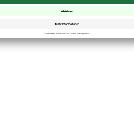
 PayPal oder Kreditkarte, ob Vorkasse oder auf Rechnung oder
duellen Wünschen bei uns bezahlen. Haben Sie weitere Fragen? Sie
der unter der Hotline +49 441 - 361 300 01 .