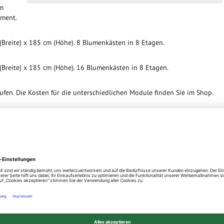
cm
ement.
Breite) x 185 cm (Höhe). 8 Blumenkästen in 8 Etagen.
Breite) x 185 cm (Höhe). 16 Blumenkästen in 8 Etagen.
fen. Die Kosten für die unterschiedlichen Module finden Sie im Shop.
htschutz
 die Sichtschutzsystem WoodoTexel und WoodoCasablanca abgestimmt.
 Aufbauanleitung
). Die Pflanzwand kann in jedem Pfosten mit einer
e techn. Beschreibung
).
Angebot. Auch bei den Zahlungsmethoden bieten wir Ihnen alles, was Sie