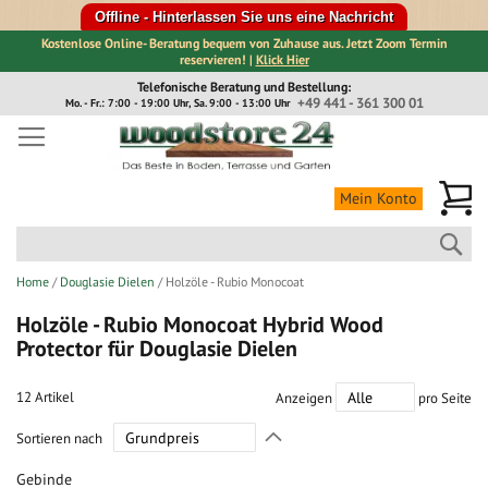
Offline - Hinterlassen Sie uns eine Nachricht
Kostenlose Online- Beratung bequem von Zuhause aus. Jetzt Zoom Termin
reservieren! |
Klick Hier
Direkt
Telefonische Beratung und Bestellung:
zum
+49 441 - 361 300 01
Mo. - Fr.: 7:00 - 19:00 Uhr, Sa. 9:00 - 13:00 Uhr
Inhalt
Me
Mein Konto
Suc
Home
Douglasie Dielen
Holzöle - Rubio Monocoat
Holzöle - Rubio Monocoat Hybrid Wood
Protector für Douglasie Dielen
12
Artikel
Anzeigen
pro Seite
In
Sortieren nach
absteigender
Richtung
Gebinde