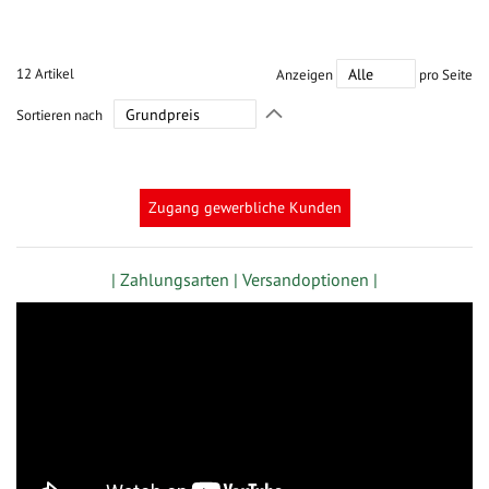
12
Artikel
Anzeigen
pro Seite
In
Sortieren nach
absteigender
Richtung
festlegen
Zugang gewerbliche Kunden
| Zahlungsarten |
Versandoptionen |