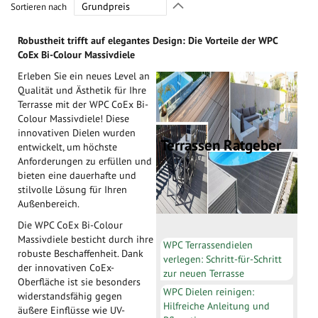
In
Sortieren nach
absteigender
Richtung
Robustheit trifft auf elegantes Design: Die Vorteile der WPC
festlegen
CoEx Bi-Colour Massivdiele
Erleben Sie ein neues Level an
Qualität und Ästhetik für Ihre
Terrasse mit der WPC CoEx Bi-
Colour Massivdiele! Diese
innovativen Dielen wurden
Terrassen Ratgeber
entwickelt, um höchste
Anforderungen zu erfüllen und
bieten eine dauerhafte und
stilvolle Lösung für Ihren
Außenbereich.
Die WPC CoEx Bi-Colour
Massivdiele besticht durch ihre
WPC Terrassendielen
robuste Beschaffenheit. Dank
verlegen: Schritt-für-Schritt
der innovativen CoEx-
zur neuen Terrasse
Oberfläche ist sie besonders
WPC Dielen reinigen:
widerstandsfähig gegen
Hilfreiche Anleitung und
äußere Einflüsse wie UV-