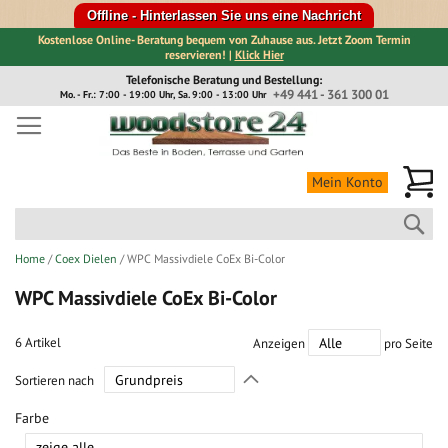
Offline - Hinterlassen Sie uns eine Nachricht
Kostenlose Online- Beratung bequem von Zuhause aus. Jetzt Zoom Termin
reservieren! |
Klick Hier
Direkt
Telefonische Beratung und Bestellung:
zum
+49 441 - 361 300 01
Mo. - Fr.: 7:00 - 19:00 Uhr, Sa. 9:00 - 13:00 Uhr
Inhalt
Me
Mein Konto
Suc
Home
Coex Dielen
WPC Massivdiele CoEx Bi-Color
WPC Massivdiele CoEx Bi-Color
6
Artikel
Anzeigen
pro Seite
In
Sortieren nach
absteigender
Richtung
Farbe
festlegen