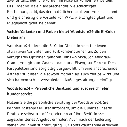
zwei unterschiedliche Farben im Material kombiniert werden.
Das Ergebnis ist ein ansprechendes, vielschichtiges
Erscheinungsbild, das den natürlichen Look von Holz nachahmt
und gleichzeitig die Vorteile von WPC, wie Langlebigkeit und
Pflegeleichtigkeit, beibehält.
Welche Varianten und Farben bietet Woodstore24 die Bi-Color
Dielen an?
Woodstore24 bietet die Bi-Color Dielen in verschiedenen
attraktiven Varianten und Farbkombinationen an. Zu den
verfügbaren Optionen gehören: Tabak-Mokka, Schiefergrau-
Granit, Honigbraun-Caramelbraun und Eisengrau-Zement. Diese
Farbpaletten sind sorgfältig ausgewählt, um eine ansprechende
Ästhetik zu bieten, die sowohl modern als auch zeitlos wirkt und
sich harmonisch in verschiedene Außengestaltungen einfügt.
Woodstore24 – Persönliche Beratung und ausgezeichneter
Kundenservice
Nutzen Sie die persönliche Beratung bei Woodstore24: Sie
können kostenlos Muster anfordern, um die Qualität unserer
Produkte selbst zu prüfen, oder ein auf Ihre Bedürfnisse
zugeschnittenes Angebot einholen. Auch nach der Lieferung
stehen wir Ihnen zur Verfügung. Für Kontaktaufnahme erreichen