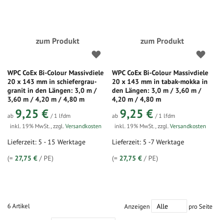
zum Produkt
zum Produkt
WPC CoEx Bi-Colour Massivdiele
WPC CoEx Bi-Colour Massivdiele
20 x 143 mm in schiefergrau-
20 x 143 mm in tabak-mokka in
granit in den Längen: 3,0 m /
den Längen: 3,0 m / 3,60 m /
3,60 m / 4,20 m / 4,80 m
4,20 m / 4,80 m
9,25 €
9,25 €
ab
/ 1 lfdm
ab
/ 1 lfdm
inkl. 19% MwSt.
,
zzgl.
Versandkosten
inkl. 19% MwSt.
,
zzgl.
Versandkosten
Lieferzeit: 5 - 15 Werktage
Lieferzeit: 5 -7 Werktage
(=
27,75 €
/ PE)
(=
27,75 €
/ PE)
6
Artikel
Anzeigen
pro Seite