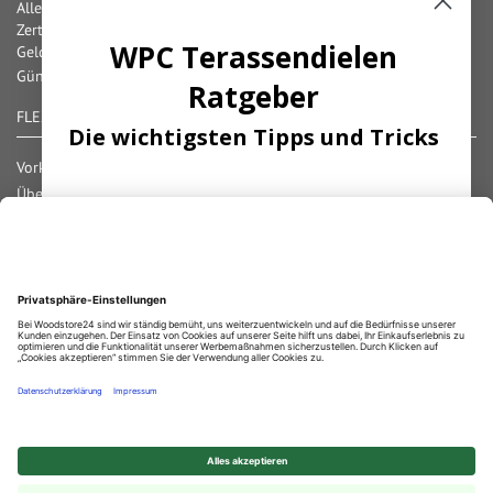
Alle gängigen Zahlungsarten verfügbar
Zertifizierter und geprüfter Shop
WPC Terassendielen
Geld-Zurück-Garantie
Günstige Versandkosten/ Frachtkostenfreigrenzen
Ratgeber
FLEXIBLE ZAHLUNG
Die wichtigsten Tipps und Tricks
Vorkasse
Überweisung
Abonnieren Sie unseren Newsletter und
Lastschrift
erhalten Sie die
wichtigsten
Tipps
zum
Nachnahme
Thema
Terassendielen!
Rechnung
Kreditkarte
Paypal
Bar bei Abholung
ANMELDEN
Durchschnittliche Bewertung von
Woodstore GmbH & Co KG
bei Trustami:
4.67
/