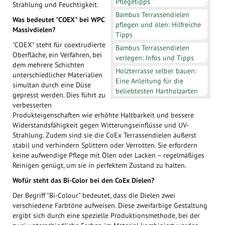
Pflegetipps
Strahlung und Feuchtigkeit.
Bambus Terrassendielen
Was bedeutet "COEX" bei WPC
pflegen und ölen: Hilfreiche
Massivdielen?
Tipps
"COEX" steht für coextrudierte
Bambus Terrassendielen
Oberfläche, ein Verfahren, bei
verlegen: Infos und Tipps
dem mehrere Schichten
Holzterrasse selber bauen:
unterschiedlicher Materialien
Eine Anleitung für die
simultan durch eine Düse
beliebtesten Hartholzarten
gepresst werden. Dies führt zu
verbesserten
Produkteigenschaften wie erhöhte Haltbarkeit und bessere
Widerstandsfähigkeit gegen Witterungseinflüsse und UV-
Strahlung. Zudem sind sie die CoEx Terrassendielen äußerst
stabil und verhindern Splittern oder Verrotten. Sie erfordern
keine aufwendige Pflege mit Ölen oder Lacken – regelmäßiges
Reinigen genügt, um sie in perfektem Zustand zu halten.
Wofür steht das Bi-Color bei den CoEx Dielen?
Der Begriff "Bi-Colour" bedeutet, dass die Dielen zwei
verschiedene Farbtöne aufweisen. Diese zweifarbige Gestaltung
ergibt sich durch eine spezielle Produktionsmethode, bei der