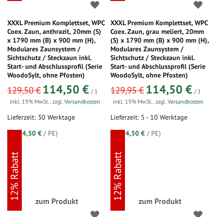
XXXL Premium Komplettset, WPC
XXXL Premium Komplettset, WPC
Coex. Zaun, anthrazit, 20mm (S)
Coex. Zaun, grau meliert, 20mm
x 1790 mm (B) x 900 mm (H),
(S) x 1790 mm (B) x 900 mm (H),
Modulares Zaunsystem /
Modulares Zaunsystem /
Sichtschutz / Steckzaun inkl.
Sichtschutz / Steckzaun inkl.
Start- und Abschlussprofil (Serie
Start- und Abschlussprofil (Serie
WoodoSylt, ohne Pfosten)
WoodoSylt, ohne Pfosten)
sonderangebot
sonderangebot
114,50 €
114,50 €
129,50 €
129,95 €
/ 1
/ 1
inkl. 19% MwSt.
,
zzgl.
Versandkosten
inkl. 19% MwSt.
,
zzgl.
Versandkosten
Lieferzeit: 30 Werktage
Lieferzeit: 5 - 10 Werktage
(=
114,50 €
/ PE)
(=
114,50 €
/ PE)
12% Rabatt
12% Rabatt
zum Produkt
zum Produkt