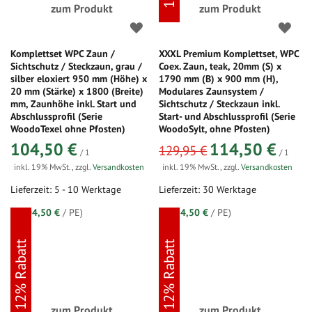
zum Produkt
zum Produkt
Komplettset WPC Zaun /
XXXL Premium Komplettset, WPC
Sichtschutz / Steckzaun, grau /
Coex. Zaun, teak, 20mm (S) x
silber eloxiert 950 mm (Höhe) x
1790 mm (B) x 900 mm (H),
20 mm (Stärke) x 1800 (Breite)
Modulares Zaunsystem /
mm, Zaunhöhe inkl. Start und
Sichtschutz / Steckzaun inkl.
Abschlussprofil (Serie
Start- und Abschlussprofil (Serie
WoodoTexel ohne Pfosten)
WoodoSylt, ohne Pfosten)
sonderangebot
104,50 €
114,50 €
129,95 €
/ 1
/ 1
inkl. 19% MwSt.
,
zzgl.
Versandkosten
inkl. 19% MwSt.
,
zzgl.
Versandkosten
Lieferzeit: 5 - 10 Werktage
Lieferzeit: 30 Werktage
(=
104,50 €
/ PE)
(=
114,50 €
/ PE)
12% Rabatt
12% Rabatt
zum Produkt
zum Produkt