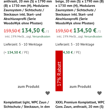
anthrazit, 20 mm (S) x 1790 mm
beige, 20 mm (S) x 1790 mm (B)
(B) x 1730 mm (H), Modulares
x 1730 mm (H), Modulares
Zaunsystem / Sichtschutz /
Zaunsystem / Sichtschutz /
Steckzaun inkl. Start- und
Steckzaun inkl. Start- und
Abschlussprofil (Serie
Abschlussprofil (Serie
WoodoWyk ohne Pfosten)
WoodoWyk ohne Pfosten)
sonderangebot
sonderangebot
134,50 €
134,50 €
159,50 €
159,50 €
/ 1
/ 1
inkl. 19% MwSt.
,
zzgl.
Versandkosten
inkl. 19% MwSt.
,
zzgl.
Versandkosten
Lieferzeit: 5 - 10 Werktage
Lieferzeit: 5 - 10 Werktage
(=
134,50 €
/ PE)
(=
134,50 €
/ PE)
17% Rabatt
zum Produkt
zum Produkt
Komplettset light, WPC Zaun /
XXXL Premium Komplettset, WPC
Sichtschutz / Steckzaun, in den
Coex. Zaun, anthrazit, 20 mm (S)