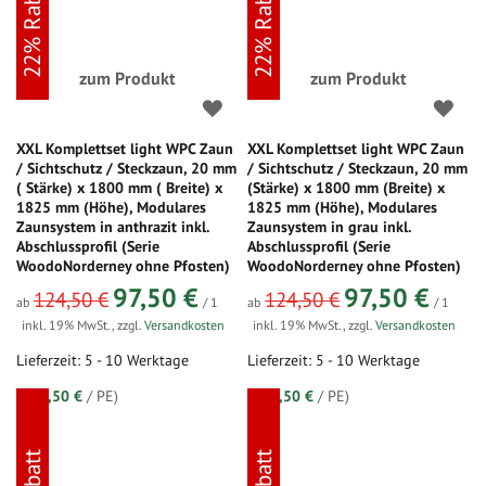
22% Rabatt
22% Rabatt
zum Produkt
zum Produkt
XXL Komplettset light WPC Zaun
XXL Komplettset light WPC Zaun
/ Sichtschutz / Steckzaun, 20 mm
/ Sichtschutz / Steckzaun, 20 mm
( Stärke) x 1800 mm ( Breite) x
(Stärke) x 1800 mm (Breite) x
1825 mm (Höhe), Modulares
1825 mm (Höhe), Modulares
Zaunsystem in anthrazit inkl.
Zaunsystem in grau inkl.
Abschlussprofil (Serie
Abschlussprofil (Serie
WoodoNorderney ohne Pfosten)
WoodoNorderney ohne Pfosten)
97,50 €
97,50 €
124,50 €
124,50 €
ab
/ 1
ab
/ 1
inkl. 19% MwSt.
,
zzgl.
Versandkosten
inkl. 19% MwSt.
,
zzgl.
Versandkosten
Lieferzeit: 5 - 10 Werktage
Lieferzeit: 5 - 10 Werktage
(=
97,50 €
/ PE)
(=
97,50 €
/ PE)