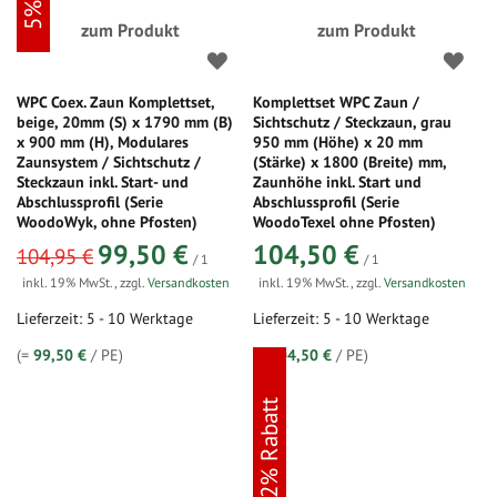
zum Produkt
zum Produkt
WPC Coex. Zaun Komplettset,
Komplettset WPC Zaun /
beige, 20mm (S) x 1790 mm (B)
Sichtschutz / Steckzaun, grau
x 900 mm (H), Modulares
950 mm (Höhe) x 20 mm
Zaunsystem / Sichtschutz /
(Stärke) x 1800 (Breite) mm,
Steckzaun inkl. Start- und
Zaunhöhe inkl. Start und
Abschlussprofil (Serie
Abschlussprofil (Serie
WoodoWyk, ohne Pfosten)
WoodoTexel ohne Pfosten)
sonderangebot
99,50 €
104,50 €
104,95 €
/ 1
/ 1
inkl. 19% MwSt.
,
zzgl.
Versandkosten
inkl. 19% MwSt.
,
zzgl.
Versandkosten
Lieferzeit: 5 - 10 Werktage
Lieferzeit: 5 - 10 Werktage
(=
99,50 €
/ PE)
(=
104,50 €
/ PE)
12% Rabatt