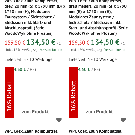
WPC Coex. Zaun Komplettset,
WPC Coex. Zaun Komplettset,
grey, 20 mm (S) x 1790 mm (B) x
grau meliert, 20 mm (S) x 1790
1730 mm (H), Modulares
mm (B) x 1730 mm (H),
Zaunsystem / Sichtschutz /
Modulares Zaunsystem /
Steckzaun inkl. Start- und
Sichtschutz / Steckzaun inkl.
Abschlussprofil (Serie
Start- und Abschlussprofil (Serie
WoodoWyk ohne Pfosten)
WoodoWyk ohne Pfosten)
sonderangebot
sonderangebot
134,50 €
134,50 €
159,50 €
159,50 €
/ 1
/ 1
inkl. 19% MwSt.
,
zzgl.
Versandkosten
inkl. 19% MwSt.
,
zzgl.
Versandkosten
Lieferzeit: 5 - 10 Werktage
Lieferzeit: 5 - 10 Werktage
(=
134,50 €
/ PE)
(=
134,50 €
/ PE)
16% Rabatt
16% Rabatt
zum Produkt
zum Produkt
WPC Coex. Zaun Komplettset,
WPC Coex. Zaun Komplettset,