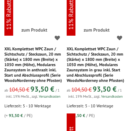
11% Rabatt
11% Rabatt
zum Produkt
zum Produkt
XXL Komplettset WPC Zaun /
XXL Komplettset WPC Zaun /
Sichtschutz / Steckzaun, 20 mm
Sichtschutz / Steckzaun, 20 mm
(Stärke) x 1800 mm (Breite) x
(Stärke) x 1800 mm (Breite) x
1050 mm (Höhe), Modulares
1050 mm (Höhe), Modulares
Zaunsystem in anthrazit inkl.
Zaunsystem in grau inkl. Start
Start und Abschlussprofil (Serie
und Abschlussprofil (Serie
WoodoNorderney ohne Pfosten)
WoodoNorderney ohne Pfosten)
93,50 €
93,50 €
104,50 €
104,50 €
ab
/ 1
ab
/ 1
inkl. 19% MwSt.
,
zzgl.
Versandkosten
inkl. 19% MwSt.
,
zzgl.
Versandkosten
Lieferzeit: 5 - 10 Werktage
Lieferzeit: 5 - 10 Werktage
(=
93,50 €
/ PE)
(=
93,50 €
/ PE)