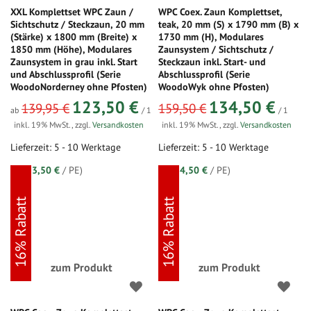
XXL Komplettset WPC Zaun /
WPC Coex. Zaun Komplettset,
Sichtschutz / Steckzaun, 20 mm
teak, 20 mm (S) x 1790 mm (B) x
(Stärke) x 1800 mm (Breite) x
1730 mm (H), Modulares
1850 mm (Höhe), Modulares
Zaunsystem / Sichtschutz /
Zaunsystem in grau inkl. Start
Steckzaun inkl. Start- und
und Abschlussprofil (Serie
Abschlussprofil (Serie
WoodoNorderney ohne Pfosten)
WoodoWyk ohne Pfosten)
sonderangebot
123,50 €
134,50 €
139,95 €
159,50 €
ab
/ 1
/ 1
inkl. 19% MwSt.
,
zzgl.
Versandkosten
inkl. 19% MwSt.
,
zzgl.
Versandkosten
Lieferzeit: 5 - 10 Werktage
Lieferzeit: 5 - 10 Werktage
(=
123,50 €
/ PE)
(=
134,50 €
/ PE)
16% Rabatt
16% Rabatt
zum Produkt
zum Produkt