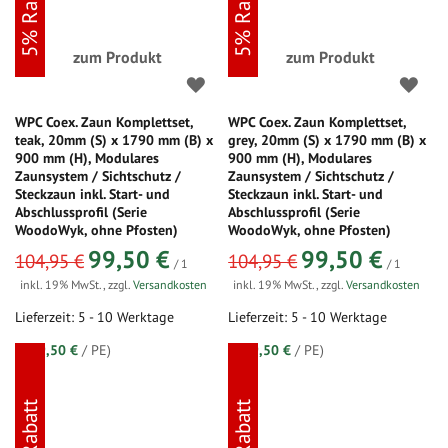
5% Rabatt
5% Rabatt
zum Produkt
zum Produkt
WPC Coex. Zaun Komplettset,
WPC Coex. Zaun Komplettset,
teak, 20mm (S) x 1790 mm (B) x
grey, 20mm (S) x 1790 mm (B) x
900 mm (H), Modulares
900 mm (H), Modulares
Zaunsystem / Sichtschutz /
Zaunsystem / Sichtschutz /
Steckzaun inkl. Start- und
Steckzaun inkl. Start- und
Abschlussprofil (Serie
Abschlussprofil (Serie
WoodoWyk, ohne Pfosten)
WoodoWyk, ohne Pfosten)
sonderangebot
sonderangebot
99,50 €
99,50 €
104,95 €
104,95 €
/ 1
/ 1
inkl. 19% MwSt.
,
zzgl.
Versandkosten
inkl. 19% MwSt.
,
zzgl.
Versandkosten
Lieferzeit: 5 - 10 Werktage
Lieferzeit: 5 - 10 Werktage
(=
99,50 €
/ PE)
(=
99,50 €
/ PE)
5% Rabatt
5% Rabatt