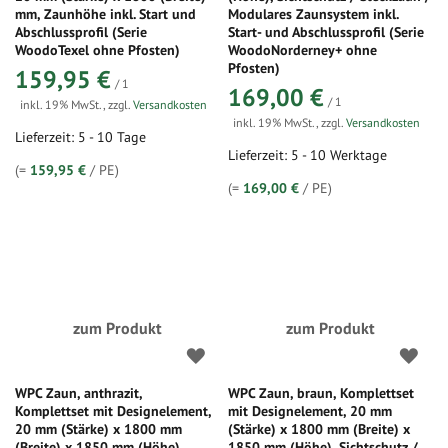
mm, Zaunhöhe inkl. Start und
Modulares Zaunsystem inkl.
Abschlussprofil (Serie
Start- und Abschlussprofil (Serie
WoodoTexel ohne Pfosten)
WoodoNorderney+ ohne
Pfosten)
159,95 €
/ 1
169,00 €
/ 1
inkl. 19% MwSt.
,
zzgl.
Versandkosten
inkl. 19% MwSt.
,
zzgl.
Versandkosten
Lieferzeit: 5 - 10 Tage
Lieferzeit: 5 - 10 Werktage
(=
159,95 €
/ PE)
(=
169,00 €
/ PE)
zum Produkt
zum Produkt
WPC Zaun, anthrazit,
WPC Zaun, braun, Komplettset
Komplettset mit Designelement,
mit Designelement, 20 mm
20 mm (Stärke) x 1800 mm
(Stärke) x 1800 mm (Breite) x
(Breite) x 1850 mm (Höhe),
1850 mm (Höhe), Sichtschutz /