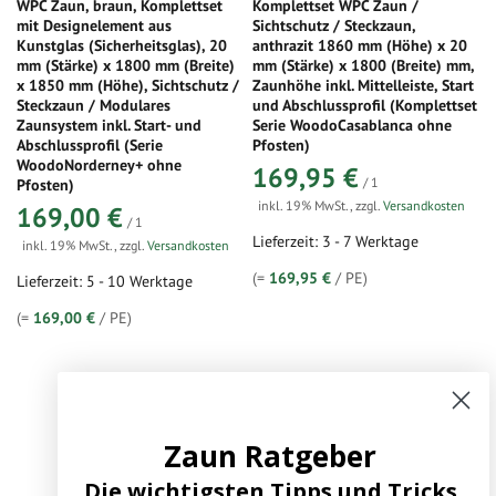
WPC Zaun, braun, Komplettset
Komplettset WPC Zaun /
mit Designelement aus
Sichtschutz / Steckzaun,
Kunstglas (Sicherheitsglas), 20
anthrazit 1860 mm (Höhe) x 20
mm (Stärke) x 1800 mm (Breite)
mm (Stärke) x 1800 (Breite) mm,
x 1850 mm (Höhe), Sichtschutz /
Zaunhöhe inkl. Mittelleiste, Start
Steckzaun / Modulares
und Abschlussprofil (Komplettset
Zaunsystem inkl. Start- und
Serie WoodoCasablanca ohne
Abschlussprofil (Serie
Pfosten)
WoodoNorderney+ ohne
169,95 €
/ 1
Pfosten)
inkl. 19% MwSt.
,
zzgl.
Versandkosten
169,00 €
/ 1
Lieferzeit: 3 - 7 Werktage
inkl. 19% MwSt.
,
zzgl.
Versandkosten
(=
169,95 €
/ PE)
Lieferzeit: 5 - 10 Werktage
(=
169,00 €
/ PE)
Zaun Ratgeber
zum Produkt
zum Produkt
Die wichtigsten Tipps und Tricks