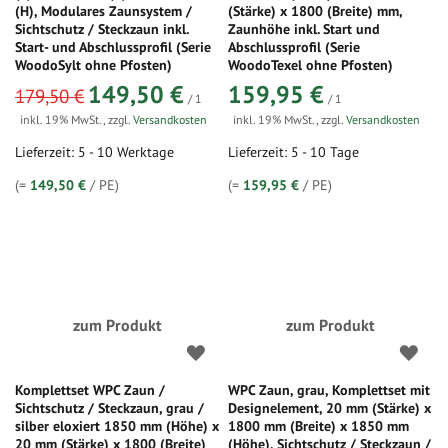
(H), Modulares Zaunsystem /
(Stärke) x 1800 (Breite) mm,
Sichtschutz / Steckzaun inkl.
Zaunhöhe inkl. Start und
Start- und Abschlussprofil (Serie
Abschlussprofil (Serie
WoodoSylt ohne Pfosten)
WoodoTexel ohne Pfosten)
sonderangebot
149,50 €
159,95 €
179,50 €
/ 1
/ 1
inkl. 19% MwSt.
,
zzgl.
Versandkosten
inkl. 19% MwSt.
,
zzgl.
Versandkosten
Lieferzeit: 5 - 10 Werktage
Lieferzeit: 5 - 10 Tage
(=
149,50 €
/ PE)
(=
159,95 €
/ PE)
zum Produkt
zum Produkt
Komplettset WPC Zaun /
WPC Zaun, grau, Komplettset mit
Sichtschutz / Steckzaun, grau /
Designelement, 20 mm (Stärke) x
silber eloxiert 1850 mm (Höhe) x
1800 mm (Breite) x 1850 mm
20 mm (Stärke) x 1800 (Breite)
(Höhe), Sichtschutz / Steckzaun /