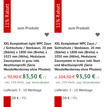
11% Rabatt
11% Rabatt
zum Produkt
zum Produkt
XXL Komplettset light WPC Zaun
XXL Komplettset WPC Zaun /
/ Sichtschutz / Steckzaun, 20 mm
Sichtschutz / Steckzaun, 20 mm
(Stärke) x 1800 mm (Breite) x
(Stärke) x 1800 mm (Breite) x
1025 mm (Höhe), Modulares
1050 mm (Höhe), Modulares
Zaunsystem in grau inkl.
Zaunsystem in braun inkl. Start
Abschlussprofil (Serie
und Abschlussprofil (Serie
WoodoNorderney ohne Pfosten)
WoodoNorderney ohne Pfosten)
83,50 €
93,50 €
93,90 €
104,50 €
ab
/ 1
ab
/ 1
inkl. 19% MwSt.
,
zzgl.
Versandkosten
inkl. 19% MwSt.
,
zzgl.
Versandkosten
Lieferzeit: 5 - 10 Werktage
Lieferzeit: 5 - 10 Werktage
(=
83,50 €
/ PE)
(=
93,50 €
/ PE)