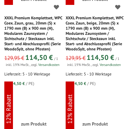
XXXL Premium Komplettset, WPC
XXXL Premium Komplettset, WPC
Coex. Zaun, grau, 20mm (S) x
Coex. Zaun, beige, 20mm (S) x
1790 mm (B) x 900 mm (H),
1790 mm (B) x 900 mm (H),
Modulares Zaunsystem /
Modulares Zaunsystem /
Sichtschutz / Steckzaun inkl.
Sichtschutz / Steckzaun inkl.
Start- und Abschlussprofil (Serie
Start- und Abschlussprofil (Serie
WoodoSylt, ohne Pfosten)
WoodoSylt, ohne Pfosten)
sonderangebot
sonderangebot
114,50 €
114,50 €
129,95 €
129,95 €
/ 1
/ 1
inkl. 19% MwSt.
,
zzgl.
Versandkosten
inkl. 19% MwSt.
,
zzgl.
Versandkosten
Lieferzeit: 5 - 10 Werktage
Lieferzeit: 5 - 10 Werktage
(=
114,50 €
/ PE)
(=
114,50 €
/ PE)
12% Rabatt
12% Rabatt
zum Produkt
zum Produkt