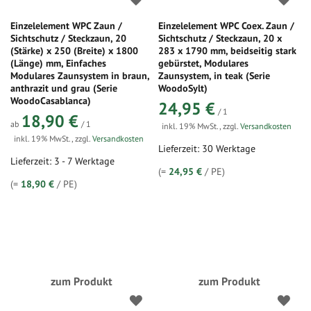
Einzelelement WPC Zaun /
Einzelelement WPC Coex. Zaun /
Sichtschutz / Steckzaun, 20
Sichtschutz / Steckzaun, 20 x
(Stärke) x 250 (Breite) x 1800
283 x 1790 mm, beidseitig stark
(Länge) mm, Einfaches
gebürstet, Modulares
Modulares Zaunsystem in braun,
Zaunsystem, in teak (Serie
anthrazit und grau (Serie
WoodoSylt)
WoodoCasablanca)
24,95 €
/ 1
18,90 €
ab
/ 1
inkl. 19% MwSt.
,
zzgl.
Versandkosten
inkl. 19% MwSt.
,
zzgl.
Versandkosten
Lieferzeit: 30 Werktage
Lieferzeit: 3 - 7 Werktage
(=
24,95 €
/ PE)
(=
18,90 €
/ PE)
zum Produkt
zum Produkt