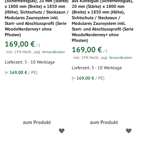
(Sicherheitsglas), 20 mm (Stärke)
aus Kunstglas (Sicherheitsglas),
x 1800 mm (Breite) x 1850 mm
20 mm (Stärke) x 1800 mm
(Höhe), Sichtschutz / Steckzaun /
(Breite) x 1850 mm (Höhe),
Modulares Zaunsystem inkl.
Sichtschutz / Steckzaun /
Start- und Abschlussprofil (Serie
Modulares Zaunsystem inkl.
WoodoNorderney+ ohne
Start- und Abschlussprofil (Serie
Pfosten)
WoodoNorderney+ ohne
Pfosten)
169,00 €
/ 1
169,00 €
/ 1
inkl. 19% MwSt.
,
zzgl.
Versandkosten
inkl. 19% MwSt.
,
zzgl.
Versandkosten
Lieferzeit: 5 - 10 Werktage
Lieferzeit: 5 - 10 Werktage
(=
169,00 €
/ PE)
(=
169,00 €
/ PE)
zum Produkt
zum Produkt