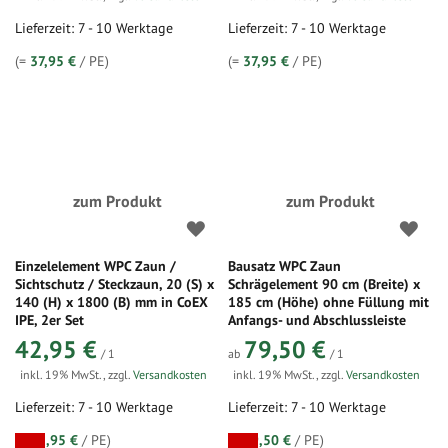
Lieferzeit: 7 - 10 Werktage
Lieferzeit: 7 - 10 Werktage
(=
37,95 €
/ PE)
(=
37,95 €
/ PE)
zum Produkt
zum Produkt
Einzelelement WPC Zaun /
Bausatz WPC Zaun
Sichtschutz / Steckzaun, 20 (S) x
Schrägelement 90 cm (Breite) x
140 (H) x 1800 (B) mm in CoEX
185 cm (Höhe) ohne Füllung mit
IPE, 2er Set
Anfangs- und Abschlussleiste
42,95 €
79,50 €
/ 1
ab
/ 1
inkl. 19% MwSt.
,
zzgl.
Versandkosten
inkl. 19% MwSt.
,
zzgl.
Versandkosten
Lieferzeit: 7 - 10 Werktage
Lieferzeit: 7 - 10 Werktage
(=
42,95 €
/ PE)
(=
79,50 €
/ PE)