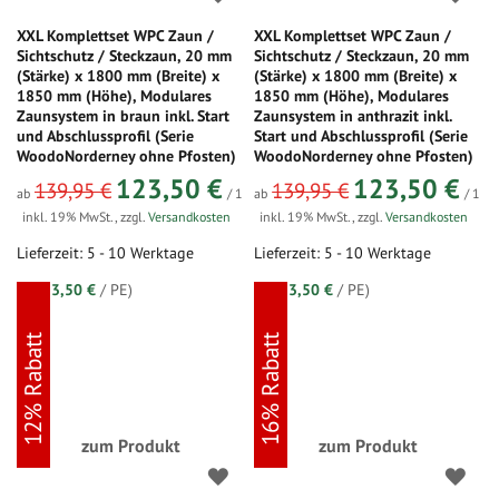
XXL Komplettset WPC Zaun /
XXL Komplettset WPC Zaun /
Sichtschutz / Steckzaun, 20 mm
Sichtschutz / Steckzaun, 20 mm
(Stärke) x 1800 mm (Breite) x
(Stärke) x 1800 mm (Breite) x
1850 mm (Höhe), Modulares
1850 mm (Höhe), Modulares
Zaunsystem in braun inkl. Start
Zaunsystem in anthrazit inkl.
und Abschlussprofil (Serie
Start und Abschlussprofil (Serie
WoodoNorderney ohne Pfosten)
WoodoNorderney ohne Pfosten)
123,50 €
123,50 €
139,95 €
139,95 €
ab
/ 1
ab
/ 1
inkl. 19% MwSt.
,
zzgl.
Versandkosten
inkl. 19% MwSt.
,
zzgl.
Versandkosten
Lieferzeit: 5 - 10 Werktage
Lieferzeit: 5 - 10 Werktage
(=
123,50 €
/ PE)
(=
123,50 €
/ PE)
12% Rabatt
16% Rabatt
zum Produkt
zum Produkt