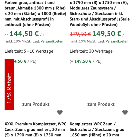
Farben grau, anthrazit und
x 1790 mm (B) x 1750 mm (H),
braun, Abmaße 1800 mm (Höhe)
Modulares Zaunsystem /
x 20 mm (Stärke) x 1800 (Breite)
Sichtschutz / Steckzaun inkl.
mm, mit Abschlussprofil in
Start- und Abschlussprofil (Serie
anthrazit (ohne Pfosten)
WoodoSylt ohne Pfosten)
sonderangebot
144,50 €
149,50 €
179,50 €
ab
/ 1
/ 1
inkl. 19% MwSt.
,
zzgl.
Versandkosten
inkl. 19% MwSt.
,
zzgl.
Versandkosten
Lieferzeit: 5 - 10 Werktage
Lieferzeit: 30 Werktage
(=
144,50 €
/ PE)
(=
149,50 €
/ PE)
17% Rabatt
zum Produkt
zum Produkt
XXXL Premium Komplettset, WPC
Komplettset WPC Zaun /
Coex. Zaun, grau meliert, 20 mm
Sichtschutz / Steckzaun, grau
(S) x 1790 mm (B) x 1750 mm
1850 mm (Höhe) x 20 mm