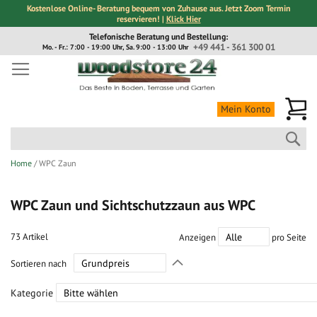
Kostenlose Online- Beratung bequem von Zuhause aus. Jetzt Zoom Termin
reservieren! |
Klick Hier
Direkt
Telefonische Beratung und Bestellung:
zum
+49 441 - 361 300 01
Mo. - Fr.: 7:00 - 19:00 Uhr, Sa. 9:00 - 13:00 Uhr
Inhalt
Me
Mein Konto
Suc
Home
WPC Zaun
WPC Zaun und Sichtschutzzaun aus WPC
73
Artikel
Anzeigen
pro Seite
In
Sortieren nach
absteigender
Richtung
Kategorie
festlegen