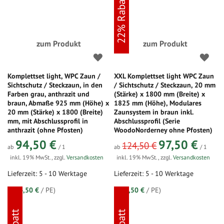
22% Rabatt
zum Produkt
zum Produkt
Komplettset light, WPC Zaun /
XXL Komplettset light WPC Zaun
Sichtschutz / Steckzaun, in den
/ Sichtschutz / Steckzaun, 20 mm
Farben grau, anthrazit und
(Stärke) x 1800 mm (Breite) x
braun, Abmaße 925 mm (Höhe) x
1825 mm (Höhe), Modulares
20 mm (Stärke) x 1800 (Breite)
Zaunsystem in braun inkl.
mm, mit Abschlussprofil in
Abschlussprofil (Serie
anthrazit (ohne Pfosten)
WoodoNorderney ohne Pfosten)
94,50 €
97,50 €
124,50 €
ab
/ 1
ab
/ 1
inkl. 19% MwSt.
,
zzgl.
Versandkosten
inkl. 19% MwSt.
,
zzgl.
Versandkosten
Lieferzeit: 5 - 10 Werktage
Lieferzeit: 5 - 10 Werktage
(=
94,50 €
/ PE)
(=
97,50 €
/ PE)