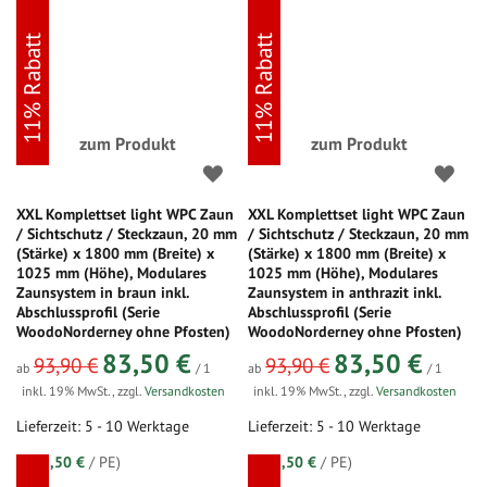
11% Rabatt
11% Rabatt
zum Produkt
zum Produkt
XXL Komplettset light WPC Zaun
XXL Komplettset light WPC Zaun
/ Sichtschutz / Steckzaun, 20 mm
/ Sichtschutz / Steckzaun, 20 mm
(Stärke) x 1800 mm (Breite) x
(Stärke) x 1800 mm (Breite) x
1025 mm (Höhe), Modulares
1025 mm (Höhe), Modulares
Zaunsystem in braun inkl.
Zaunsystem in anthrazit inkl.
Abschlussprofil (Serie
Abschlussprofil (Serie
WoodoNorderney ohne Pfosten)
WoodoNorderney ohne Pfosten)
83,50 €
83,50 €
93,90 €
93,90 €
ab
/ 1
ab
/ 1
inkl. 19% MwSt.
,
zzgl.
Versandkosten
inkl. 19% MwSt.
,
zzgl.
Versandkosten
Lieferzeit: 5 - 10 Werktage
Lieferzeit: 5 - 10 Werktage
(=
83,50 €
/ PE)
(=
83,50 €
/ PE)