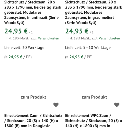
Sichtschutz / Steckzaun, 20 x
Sichtschutz / Steckzaun, 20 x
283 x 1790 mm, beidseitig stark
283 x 1790 mm, beidseitig stark
gebürstet, Modulares
gebürstet, Modulares
Zaunsystem, in anthrazit (Serie
Zaunsystem, in grau meliert
WoodoSylt)
(Serie WoodoSylt)
24,95 €
24,95 €
/ 1
/ 1
inkl. 19% MwSt.
,
zzgl.
Versandkosten
inkl. 19% MwSt.
,
zzgl.
Versandkosten
Lieferzeit: 30 Werktage
Lieferzeit: 5 - 10 Werktage
(=
24,95 €
/ PE)
(=
24,95 €
/ PE)
zum Produkt
zum Produkt
Einzelelement Zaun / Sichtschutz
Einzelelement WPC Zaun /
/ Steckzaun, 20 (S) x 140 (H) x
Sichtschutz / Steckzaun, 20 (S) x
1800 (B) mm in Douglasie
140 (H) x 1800 (B) mm in