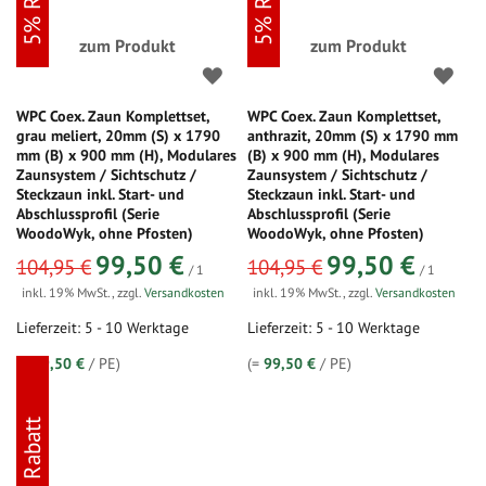
zum Produkt
zum Produkt
WPC Coex. Zaun Komplettset,
WPC Coex. Zaun Komplettset,
grau meliert, 20mm (S) x 1790
anthrazit, 20mm (S) x 1790 mm
mm (B) x 900 mm (H), Modulares
(B) x 900 mm (H), Modulares
Zaunsystem / Sichtschutz /
Zaunsystem / Sichtschutz /
Steckzaun inkl. Start- und
Steckzaun inkl. Start- und
Abschlussprofil (Serie
Abschlussprofil (Serie
WoodoWyk, ohne Pfosten)
WoodoWyk, ohne Pfosten)
sonderangebot
sonderangebot
99,50 €
99,50 €
104,95 €
104,95 €
/ 1
/ 1
inkl. 19% MwSt.
,
zzgl.
Versandkosten
inkl. 19% MwSt.
,
zzgl.
Versandkosten
Lieferzeit: 5 - 10 Werktage
Lieferzeit: 5 - 10 Werktage
(=
99,50 €
/ PE)
(=
99,50 €
/ PE)
5% Rabatt