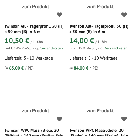
zum Produkt
zum Produkt
Twinson Alu-Trägerprofil, 30 (H)
Twinson Alu-Trägerprofil, 50 (H)
x 50 mm (B) in 6 m
x 50 mm (B) in 6 m
10,50 €
14,00 €
/ 1 lfdm
/ 1 lfdm
inkl. 19% MwSt.
,
zzgl.
Versandkosten
inkl. 19% MwSt.
,
zzgl.
Versandkosten
Lieferzeit: 5 - 10 Werktage
Lieferzeit: 5 - 10 Werktage
(=
63,00 €
/ PE)
(=
84,00 €
/ PE)
zum Produkt
zum Produkt
Twinson WPC Massivdiele, 20
Twinson WPC Massivdiele, 20
(Stärke) x 140 mm (Breite), fein
(Stärke) x 140 mm (Breite), fein