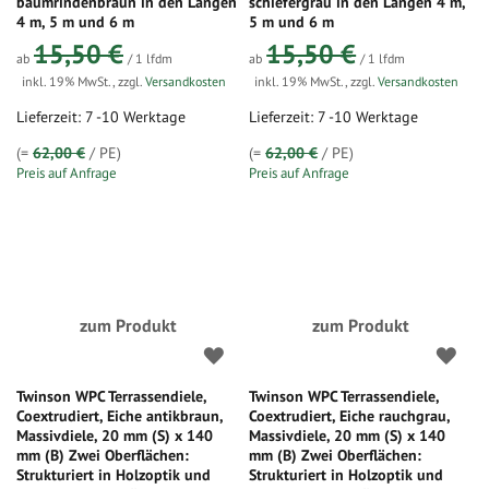
baumrindenbraun in den Längen
schiefergrau in den Längen 4 m,
4 m, 5 m und 6 m
5 m und 6 m
15,50 €
15,50 €
ab
/ 1 lfdm
ab
/ 1 lfdm
inkl. 19% MwSt.
,
zzgl.
Versandkosten
inkl. 19% MwSt.
,
zzgl.
Versandkosten
Lieferzeit: 7 -10 Werktage
Lieferzeit: 7 -10 Werktage
(=
62,00 €
/ PE)
(=
62,00 €
/ PE)
Preis auf Anfrage
Preis auf Anfrage
zum Produkt
zum Produkt
Twinson WPC Terrassendiele,
Twinson WPC Terrassendiele,
Coextrudiert, Eiche antikbraun,
Coextrudiert, Eiche rauchgrau,
Massivdiele, 20 mm (S) x 140
Massivdiele, 20 mm (S) x 140
mm (B) Zwei Oberflächen:
mm (B) Zwei Oberflächen:
Strukturiert in Holzoptik und
Strukturiert in Holzoptik und