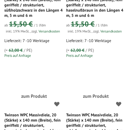
geriffelt / strukturiert,
geriffelt / strukturiert,
süßholzschwarz in den Längen 4
haselnußbraun in den Längen 4
m, 5 m und 6 m
m, 5 m und 6 m
15,50 €
15,50 €
ab
/ 1 lfdm
ab
/ 1 lfdm
inkl. 19% MwSt.
,
zzgl.
Versandkosten
inkl. 19% MwSt.
,
zzgl.
Versandkosten
Lieferzeit: 7 -10 Werktage
Lieferzeit: 7 -10 Werktage
(=
62,00 €
/ PE)
(=
62,00 €
/ PE)
Preis auf Anfrage
Preis auf Anfrage
zum Produkt
zum Produkt
Twinson WPC Massivdiele, 20
Twinson WPC Massivdiele, 20
(Stärke) x 140 mm (Breite), fein
(Stärke) x 140 mm (Breite), fein
geriffelt / strukturiert,
geriffelt / strukturiert,