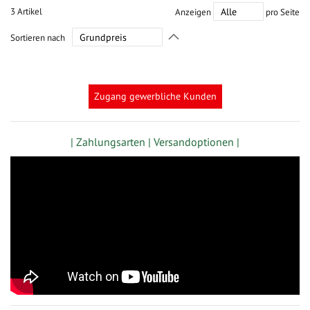
3
Artikel
Anzeigen
pro Seite
In
Sortieren nach
absteigender
Richtung
festlegen
Zugang gewerbliche Kunden
| Zahlungsarten |
Versandoptionen |