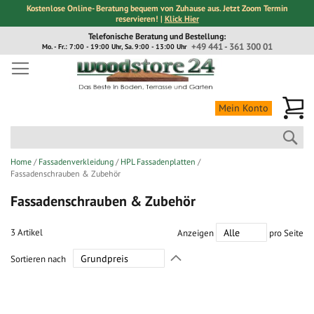
Kostenlose Online- Beratung bequem von Zuhause aus. Jetzt Zoom Termin
reservieren! |
Klick Hier
Direkt
Telefonische Beratung und Bestellung:
zum
+49 441 - 361 300 01
Mo. - Fr.: 7:00 - 19:00 Uhr, Sa. 9:00 - 13:00 Uhr
Inhalt
Me
Mein Konto
Suc
Home
Fassadenverkleidung
HPL Fassadenplatten
Fassadenschrauben & Zubehör
Fassadenschrauben & Zubehör
3
Artikel
Anzeigen
pro Seite
In
Sortieren nach
absteigender
Richtung
festlegen