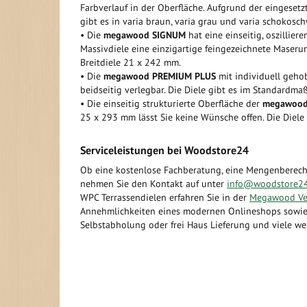
Farbverlauf in der Oberfläche. Aufgrund der eingesetz
gibt es in varia braun, varia grau und varia schokosch
• Die
megawood SIGNUM
hat eine einseitig, oszillie
Massivdiele eine einzigartige feingezeichnete Maseru
Breitdiele 21 x 242 mm.
• Die
megawood PREMIUM PLUS
mit individuell gehob
beidseitig verlegbar. Die Diele gibt es im Standardm
• Die einseitig strukturierte Oberfläche der
megawoo
25 x 293 mm lässt Sie keine Wünsche offen. Die Diele
Serviceleistungen bei Woodstore24
Ob eine kostenlose Fachberatung, eine Mengenberec
nehmen Sie den Kontakt auf unter
info@woodstore24
WPC Terrassendielen erfahren Sie in der
Megawood Ver
Annehmlichkeiten eines modernen Onlineshops sowie 
Selbstabholung oder frei Haus Lieferung und viele wei