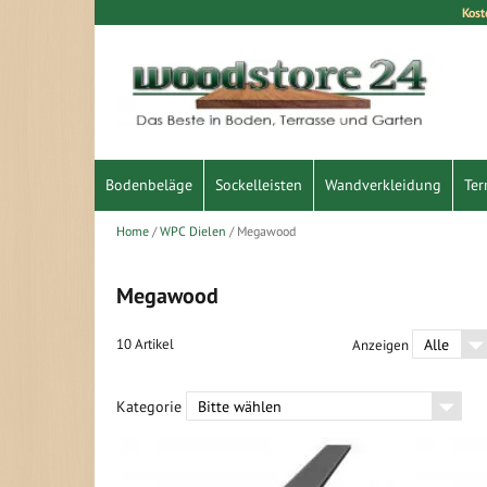
Kost
Direkt
zum
Inhalt
Bodenbeläge
Sockelleisten
Wandverkleidung
Ter
Home
WPC Dielen
Megawood
Megawood
10
Artikel
Anzeigen
Kategorie