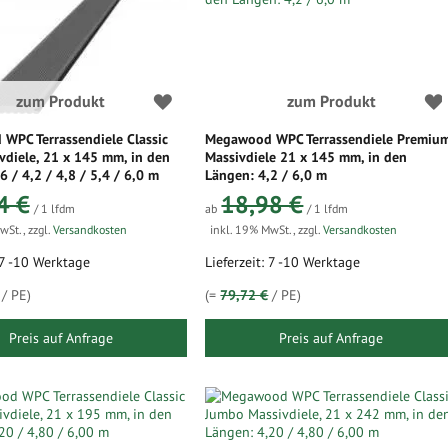
zum Produkt
zum Produkt
WPC Terrassendiele Classic
Megawood WPC Terrassendiele Premiu
vdiele, 21 x 145 mm, in den
Massivdiele 21 x 145 mm, in den
6 / 4,2 / 4,8 / 5,4 / 6,0 m
Längen: 4,2 / 6,0 m
4 €
18,98 €
/ 1 lfdm
ab
/ 1 lfdm
MwSt.
,
zzgl.
Versandkosten
inkl. 19% MwSt.
,
zzgl.
Versandkosten
: 7 -10 Werktage
Lieferzeit: 7 -10 Werktage
/ PE)
(=
79,72 €
/ PE)
Preis auf Anfrage
Preis auf Anfrage