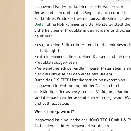
megawood ist der größte deutsche Hersteller von
Terrassendielen und in dem Segment auch europäisch
Marktführer. Produziert werden ausschließlich massiv
Dielen
ohne Hohlkammer und der Hersteller stellt die
Sicherheit seiner Produkte in den Vordergrund. Sicher
heißt hier,
• es gibt keine Splitter im Material und damit besond
barfußtauglich
• rutschhemmend, die einzelnen Klassen sind bei den
Produkten ausgewiesen
• Verwendung schwer entflammbarer Materialien (sie
hier die Hinweise bei den einzelnen Dielen).
Durch das FIX STEP Unterkonstruktionssystem von
megawood in Verbindung mit der Diele steht ein
vollständiges Terrassensystem zur Verfügung. Darüber
sind die massiven Terrassendielen von megawood PVC
und voll recycelbar.
Wer ist megawood?
Megawood ist eine Marke der NOVO-TECH GmbH & Co
Aschersleben. Unter megawood wurde ein