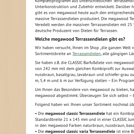
Komplettprogramm aus unterschiedlichen Terrassendi
Unterkonstruktion und Zubehör entwickelt. Darüber 
gibt es von megawood heute auch den entsprechenden
massive Terrassendielen produziert. Die megawood Ter
Veredelt werden die massiven Terrassendielen mit 25 
deutsche Produzent von Dielen für Terrassen.
Welche megawood Terrassendielen gibt es?
Wir haben versucht, Ihnen im Shop „die ganzen Welt v
Sortimentsbreite an
Terrassendielen
, alle gängigen L
Sie haben z.B. die CLASSIC Barfußdiele von megawood
von 242 mm mit dem gleichen Kombiprofil zur Auswahl
nussbraun, basaltgrau, lavabraun und schiefer-grau z
m, 5,4 m und 6 m zur Verfügung stellen – Ein Program
Um Ihnen das Besondere von megawood zu bieten, hab
megawood abgestimmt. Überzeugen Sie sich selbst – be
Folgend haben wir Ihnen unser Sortiment nochmal über
• Die
megawood classic Terrassendiele
hat ein Kombipro
Standardbreite 21 x 145 mm und in einer CLASSIC Jum
in den megawood Farben naturbraun, nussbraun, basalt
• Die
megawood classic varia Terrassendiele
ist eine B