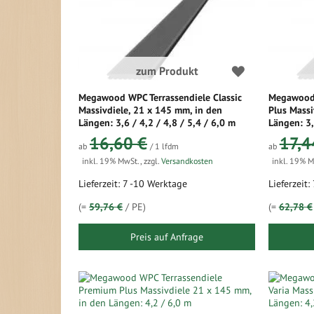
zum Produkt
Megawood WPC Terrassendiele Classic
Megawood 
Massivdiele, 21 x 145 mm, in den
Plus Massi
Längen: 3,6 / 4,2 / 4,8 / 5,4 / 6,0 m
Längen: 3,
16,60 €
17,4
ab
/ 1 lfdm
ab
inkl. 19% MwSt.
,
zzgl.
Versandkosten
inkl. 19% 
Lieferzeit: 7 -10 Werktage
Lieferzeit
(=
59,76 €
/ PE)
(=
62,78 €
Preis auf Anfrage