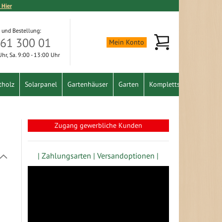
 Hier
 und Bestellung:
Mein Warenkorb
361 300 01
Mein Konto
 Uhr, Sa. 9:00 - 13:00 Uhr
tholz
Solarpanel
Gartenhäuser
Garten
Komplettset
Schnäpp
Zugang gewerbliche Kunden
| Zahlungsarten |
Versandoptionen |
In
absteigender
Richtung
festlegen