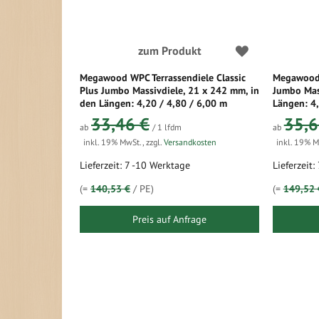
zum Produkt
Megawood WPC Terrassendiele Classic
Megawood 
Plus Jumbo Massivdiele, 21 x 242 mm, in
Jumbo Mas
den Längen: 4,20 / 4,80 / 6,00 m
Längen: 4,
33,46 €
35,6
ab
/ 1 lfdm
ab
inkl. 19% MwSt.
,
zzgl.
Versandkosten
inkl. 19% 
Lieferzeit: 7 -10 Werktage
Lieferzeit
(=
140,53 €
/ PE)
(=
149,52 
Preis auf Anfrage