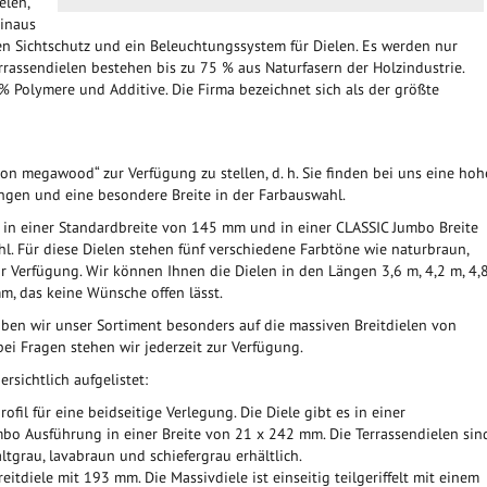
elen,
hinaus
 Sichtschutz und ein Beleuchtungssystem für Dielen. Es werden nur
rassendielen bestehen bis zu 75 % aus Naturfasern der Holzindustrie.
% Polymere und Additive. Die Firma bezeichnet sich als der größte
on megawood“ zur Verfügung zu stellen, d. h. Sie finden bei uns eine hoh
ängen und eine besondere Breite in der Farbauswahl.
 in einer Standardbreite von 145 mm und in einer CLASSIC Jumbo Breite
. Für diese Dielen stehen fünf verschiedene Farbtöne wie naturbraun,
ur Verfügung. Wir können Ihnen die Dielen in den Längen 3,6 m, 4,2 m, 4,
m, das keine Wünsche offen lässt.
en wir unser Sortiment besonders auf die massiven Breitdielen von
i Fragen stehen wir jederzeit zur Verfügung.
sichtlich aufgelistet:
fil für eine beidseitige Verlegung. Die Diele gibt es in einer
bo Ausführung in einer Breite von 21 x 242 mm. Die Terrassendielen sin
grau, lavabraun und schiefergrau erhältlich.
reitdiele mit 193 mm. Die Massivdiele ist einseitig teilgeriffelt mit einem