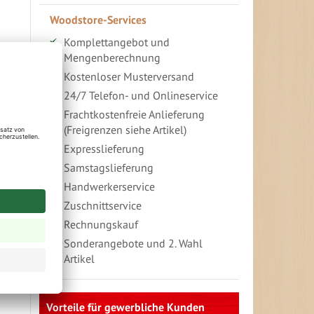
Woodstore-Services
Komplettangebot und
Mengenberechnung
Kostenloser Musterversand
24/7 Telefon- und Onlineservice
Frachtkostenfreie Anlieferung
(Freigrenzen siehe Artikel)
Expresslieferung
Samstagslieferung
Handwerkerservice
Zuschnittservice
Rechnungskauf
Sonderangebote und 2. Wahl
Artikel
In
absteigender
Richtung
festlegen
Vorteile für gewerbliche Kunden