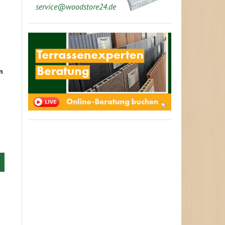
service@woodstore24.de
n