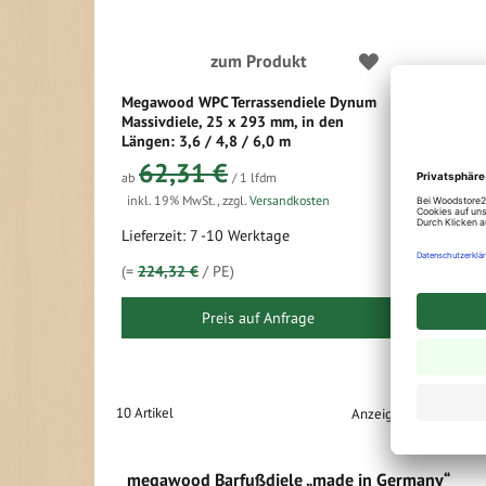
zum Produkt
Megawood WPC Terrassendiele Dynum
Massivdiele, 25 x 293 mm, in den
Längen: 3,6 / 4,8 / 6,0 m
62,31 €
ab
/ 1 lfdm
inkl. 19% MwSt.
,
zzgl.
Versandkosten
Lieferzeit: 7 -10 Werktage
(=
224,32 €
/ PE)
Preis auf Anfrage
10
Artikel
Anzeigen
megawood Barfußdiele „made in Germany“