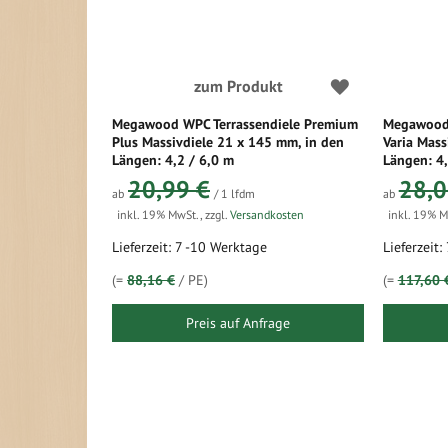
zum Produkt
Megawood WPC Terrassendiele Premium
Megawood 
Plus Massivdiele 21 x 145 mm, in den
Varia Mass
Längen: 4,2 / 6,0 m
Längen: 4,
20,99 €
28,0
ab
/ 1 lfdm
ab
inkl. 19% MwSt.
,
zzgl.
Versandkosten
inkl. 19% 
Lieferzeit: 7 -10 Werktage
Lieferzeit
(=
88,16 €
/ PE)
(=
117,60 
Preis auf Anfrage