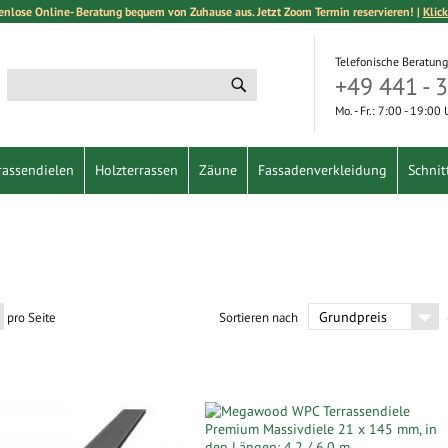
enlose Online- Beratung bequem von Zuhause aus. Jetzt Zoom Termin reservieren! |
Klick
Telefonische Beratung
+49 441 - 
Suche
Suche
Mo. - Fr.: 7:00 - 19:00
rassendielen
Holzterrassen
Zäune
Fassadenverkleidung
Schnit
pro Seite
Sortieren nach