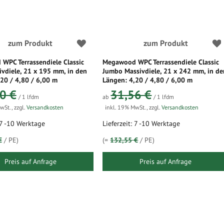
zum Produkt
zum Produkt
WPC Terrassendiele Classic
Megawood WPC Terrassendiele Classic
ivdiele, 21 x 195 mm, in den
Jumbo Massivdiele, 21 x 242 mm, in de
20 / 4,80 / 6,00 m
Längen: 4,20 / 4,80 / 6,00 m
0 €
31,56 €
/ 1 lfdm
ab
/ 1 lfdm
MwSt.
,
zzgl.
Versandkosten
inkl. 19% MwSt.
,
zzgl.
Versandkosten
: 7 -10 Werktage
Lieferzeit: 7 -10 Werktage
€
/ PE)
(=
132,55 €
/ PE)
Preis auf Anfrage
Preis auf Anfrage