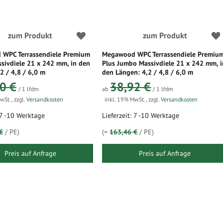
zum Produkt
zum Produkt
WPC Terrassendiele Premium
Megawood WPC Terrassendiele Premiu
sivdiele 21 x 242 mm, in den
Plus Jumbo Massivdiele 21 x 242 mm, i
2 / 4,8 / 6,0 m
den Längen: 4,2 / 4,8 / 6,0 m
0 €
38,92 €
/ 1 lfdm
ab
/ 1 lfdm
MwSt.
,
zzgl.
Versandkosten
inkl. 19% MwSt.
,
zzgl.
Versandkosten
: 7 -10 Werktage
Lieferzeit: 7 -10 Werktage
€
/ PE)
(=
163,46 €
/ PE)
Preis auf Anfrage
Preis auf Anfrage