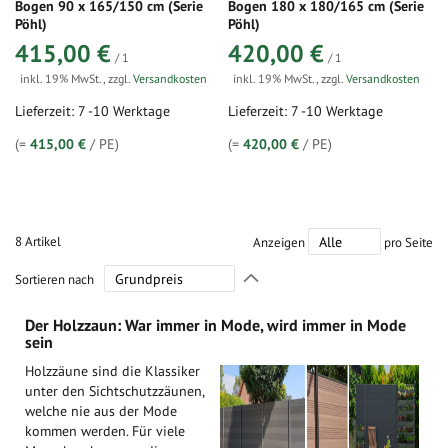
Bogen 90 x 165/150 cm (Serie
Bogen 180 x 180/165 cm (Serie
Pöhl)
Pöhl)
415,00 €
420,00 €
/ 1
/ 1
inkl. 19% MwSt.
,
zzgl.
Versandkosten
inkl. 19% MwSt.
,
zzgl.
Versandkosten
Lieferzeit: 7 -10 Werktage
Lieferzeit: 7 -10 Werktage
(=
415,00 €
/ PE)
(=
420,00 €
/ PE)
8
Artikel
Anzeigen
pro Seite
In
Sortieren nach
absteigender
Richtung
Der Holzzaun: War immer in Mode, wird immer in Mode
festlegen
sein
Holzzäune sind die Klassiker
unter den Sichtschutzzäunen,
welche nie aus der Mode
kommen werden. Für viele