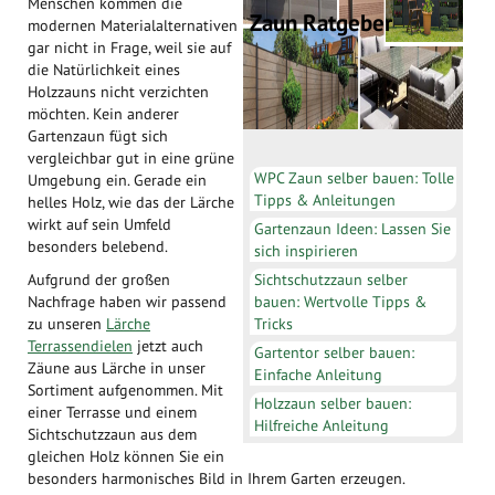
Menschen kommen die
Zaun Ratgeber
modernen Materialalternativen
gar nicht in Frage, weil sie auf
die Natürlichkeit eines
Holzzauns nicht verzichten
möchten. Kein anderer
Gartenzaun fügt sich
vergleichbar gut in eine grüne
WPC Zaun selber bauen: Tolle
Umgebung ein. Gerade ein
Tipps & Anleitungen
helles Holz, wie das der Lärche
wirkt auf sein Umfeld
Gartenzaun Ideen: Lassen Sie
besonders belebend.
sich inspirieren
Sichtschutzzaun selber
Aufgrund der großen
bauen: Wertvolle Tipps &
Nachfrage haben wir passend
Tricks
zu unseren
Lärche
Terrassendielen
jetzt auch
Gartentor selber bauen:
Zäune aus Lärche in unser
Einfache Anleitung
Sortiment aufgenommen. Mit
Holzzaun selber bauen:
einer Terrasse und einem
Hilfreiche Anleitung
Sichtschutzzaun aus dem
gleichen Holz können Sie ein
besonders harmonisches Bild in Ihrem Garten erzeugen.