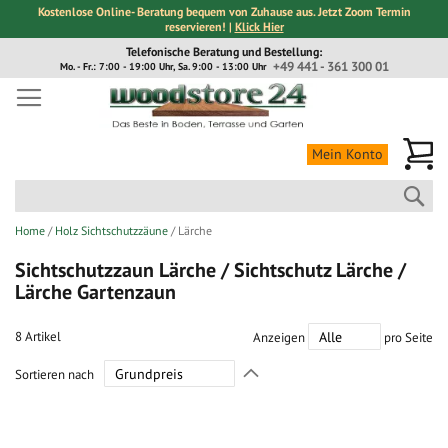
Kostenlose Online- Beratung bequem von Zuhause aus. Jetzt Zoom Termin
reservieren! |
Klick Hier
Direkt
Telefonische Beratung und Bestellung:
zum
+49 441 - 361 300 01
Mo. - Fr.: 7:00 - 19:00 Uhr, Sa. 9:00 - 13:00 Uhr
Inhalt
Me
Mein Konto
Suc
Home
Holz Sichtschutzzäune
Lärche
Sichtschutzzaun Lärche / Sichtschutz Lärche /
Lärche Gartenzaun
8
Artikel
Anzeigen
pro Seite
In
Sortieren nach
absteigender
Richtung
festlegen