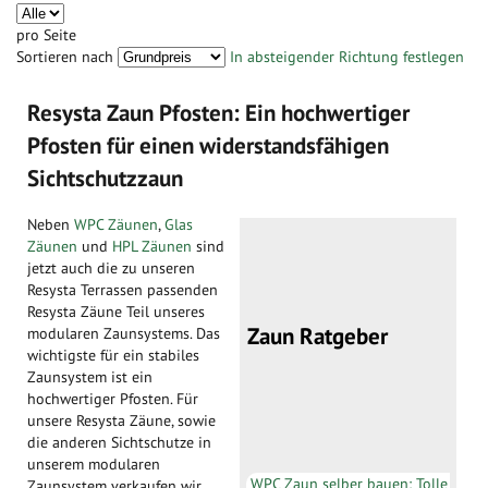
pro Seite
Sortieren nach
In absteigender Richtung festlegen
Resysta Zaun Pfosten: Ein hochwertiger
Pfosten für einen widerstandsfähigen
Sichtschutzzaun
Neben
WPC Zäunen
,
Glas
Zäunen
und
HPL Zäunen
sind
jetzt auch die zu unseren
Resysta Terrassen passenden
Resysta Zäune Teil unseres
Zaun Ratgeber
modularen Zaunsystems. Das
wichtigste für ein stabiles
Zaunsystem ist ein
hochwertiger Pfosten. Für
unsere Resysta Zäune, sowie
die anderen Sichtschutze in
unserem modularen
WPC Zaun selber bauen: Tolle
Zaunsystem verkaufen wir