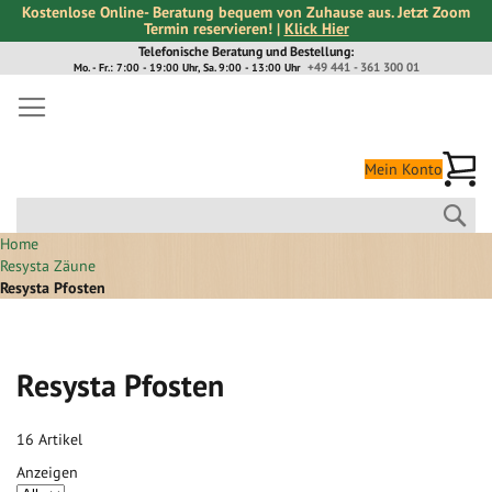
Kostenlose Online- Beratung bequem von Zuhause aus. Jetzt Zoom
Termin reservieren! |
Klick Hier
Direkt
Telefonische Beratung und Bestellung:
+49 441 - 361 300 01
Mo. - Fr.: 7:00 - 19:00 Uhr, Sa. 9:00 - 13:00 Uhr
zum
Inhalt
Me
Mein Konto
Suc
Home
Resysta Zäune
Resysta Pfosten
Resysta Pfosten
16
Artikel
Anzeigen