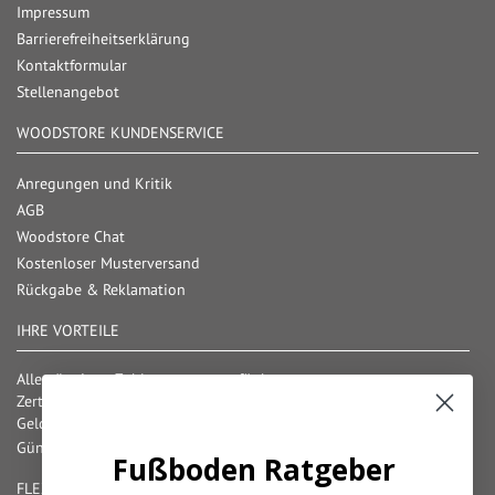
Impressum
Barrierefreiheitserklärung
Kontaktformular
Stellenangebot
WOODSTORE KUNDENSERVICE
Anregungen und Kritik
AGB
Woodstore Chat
Kostenloser Musterversand
Rückgabe & Reklamation
IHRE VORTEILE
Alle gängigen Zahlungsarten verfügbar
Zertifizierter und geprüfter Shop
Geld-Zurück-Garantie
Günstige Versandkosten/ Frachtkostenfreigrenzen
Fußboden Ratgeber
FLEXIBLE ZAHLUNG