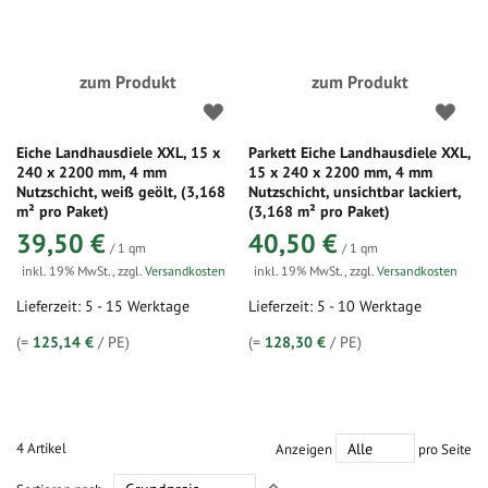
zum Produkt
zum Produkt
Eiche Landhausdiele XXL, 15 x
Parkett Eiche Landhausdiele XXL,
240 x 2200 mm, 4 mm
15 x 240 x 2200 mm, 4 mm
Nutzschicht, weiß geölt, (3,168
Nutzschicht, unsichtbar lackiert,
m² pro Paket)
(3,168 m² pro Paket)
39,50 €
40,50 €
/ 1 qm
/ 1 qm
inkl. 19% MwSt.
,
zzgl.
Versandkosten
inkl. 19% MwSt.
,
zzgl.
Versandkosten
Lieferzeit: 5 - 15 Werktage
Lieferzeit: 5 - 10 Werktage
(=
125,14 €
/ PE)
(=
128,30 €
/ PE)
4
Artikel
Anzeigen
pro Seite
In