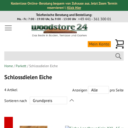
Kostenlose Online- Beratung bequem von Zuhause aus. Jetzt Zoom Termin
reservieren! |
Klick Hier
Direkt
Telefonische Beratung und Bestellung:
zum
+49 441 - 361 300 01
Mo. - Fr.: 7:00 - 19:00 Uhr, Sa. 9:00 - 13:00 Uhr
Inhalt
Me
Mein Konto
Suc
Home
Parkett
Schlossdielen Eiche
Schlossdielen Eiche
4
Artikel
Anzeigen
pro Seite
In
Sortieren nach
absteigender
Richtung
festlegen