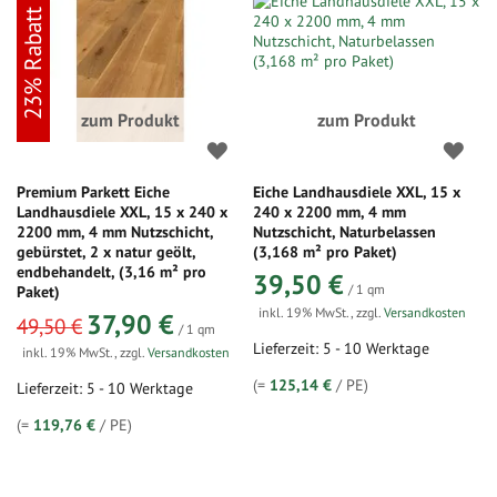
23% Rabatt
zum Produkt
zum Produkt
Premium Parkett Eiche
Eiche Landhausdiele XXL, 15 x
Landhausdiele XXL, 15 x 240 x
240 x 2200 mm, 4 mm
2200 mm, 4 mm Nutzschicht,
Nutzschicht, Naturbelassen
gebürstet, 2 x natur geölt,
(3,168 m² pro Paket)
endbehandelt, (3,16 m² pro
39,50 €
/ 1 qm
Paket)
inkl. 19% MwSt.
,
zzgl.
Versandkosten
sonderangebot
37,90 €
49,50 €
/ 1 qm
Lieferzeit: 5 - 10 Werktage
inkl. 19% MwSt.
,
zzgl.
Versandkosten
(=
125,14 €
/ PE)
Lieferzeit: 5 - 10 Werktage
(=
119,76 €
/ PE)