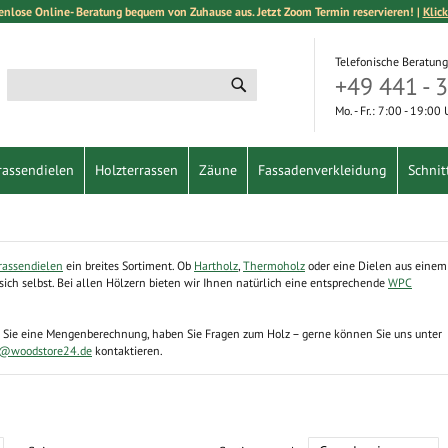
enlose Online- Beratung bequem von Zuhause aus. Jetzt Zoom Termin reservieren! |
Klick
Telefonische Beratung
+49 441 - 
Suche
Suche
Mo. - Fr.: 7:00 - 19:00
rassendielen
Holzterrassen
Zäune
Fassadenverkleidung
Schnit
rassendielen
ein breites Sortiment. Ob
Hartholz
,
Thermoholz
oder eine Dielen aus einem
sich selbst. Bei allen Hölzern bieten wir Ihnen natürlich eine entsprechende
WPC
n Sie eine Mengenberechnung, haben Sie Fragen zum Holz – gerne können Sie uns unter
e@woodstore24.de
kontaktieren.