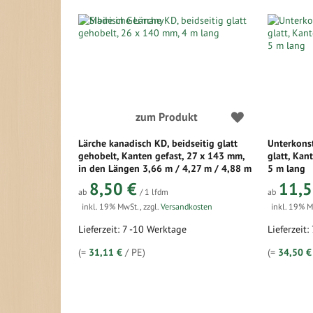
zum Produkt
Lärche kanadisch KD, beidseitig glatt
Unterkonst
gehobelt, Kanten gefast, 27 x 143 mm,
glatt, Kan
in den Längen 3,66 m / 4,27 m / 4,88 m
5 m lang
8,50 €
11,5
ab
/ 1 lfdm
ab
inkl. 19% MwSt.
,
zzgl.
Versandkosten
inkl. 19% 
Lieferzeit: 7 -10 Werktage
Lieferzeit
(=
31,11 €
/ PE)
(=
34,50 €