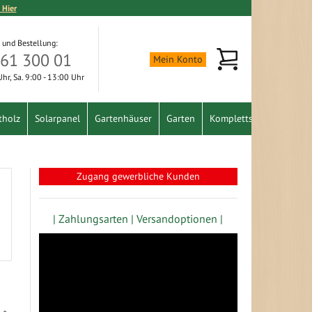
 Hier
 und Bestellung:
Mein Warenkorb
361 300 01
Mein Konto
 Uhr, Sa. 9:00 - 13:00 Uhr
tholz
Solarpanel
Gartenhäuser
Garten
Komplettset
Schnäpp
Zugang gewerbliche Kunden
| Zahlungsarten |
Versandoptionen |
In