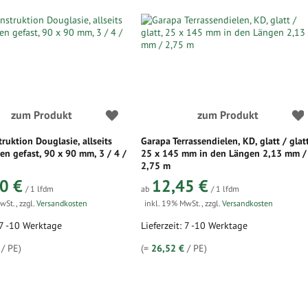
zum Produkt
zum Produkt
ruktion Douglasie, allseits
Garapa Terrassendielen, KD, glatt / glatt
ten gefast, 90 x 90 mm, 3 / 4 /
25 x 145 mm in den Längen 2,13 mm /
2,75 m
0 €
12,45 €
/ 1 lfdm
ab
/ 1 lfdm
MwSt.
,
zzgl.
Versandkosten
inkl. 19% MwSt.
,
zzgl.
Versandkosten
: 7 -10 Werktage
Lieferzeit: 7 -10 Werktage
/ PE)
(=
26,52 €
/ PE)