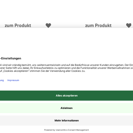
zum Produkt
zum Produkt
sendielen glatt/glatt KD, 21 x
Premium IPE Terrassendielen, 4-seitig
 den Längen 2,13 m / 3,05 m
glatt, 21 mm (S) x 145 mm (B) in den
Längen 3,05 m bis 4,88 m, 4-seitig glat
9 €
/ 1 lfdm
Längskante gerundet, FSC 100%, TSUD-
COC-001718-ZZ
MwSt.
,
zzgl.
Versandkosten
28,90 €
: 7 -10 Werktage
ab
/ 1 lfdm
inkl. 19% MwSt.
,
zzgl.
Versandkosten
/ PE)
Lieferzeit: 5 - 10 Werktage
(=
88,15 €
/ PE)