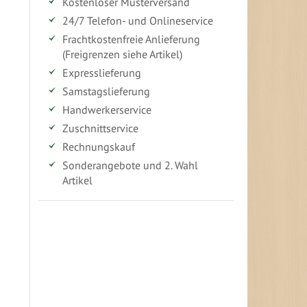
Kostenloser Musterversand
24/7 Telefon- und Onlineservice
Frachtkostenfreie Anlieferung
(Freigrenzen siehe Artikel)
Expresslieferung
Samstagslieferung
Handwerkerservice
Zuschnittservice
Rechnungskauf
Sonderangebote und 2. Wahl
Artikel
Vorteile für gewerbliche Kunden
Ihr persönlicher Rabatt
Jahresbonus
Versandkostenfreie Lieferung (ab ...)
Zugang