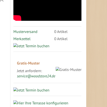
absteigender
Richtung
festlegen
Musterversand
0
Artikel
Merkzettel
0 Artikel
Gratis-Muster
0
Jetzt anfordern:
service@woodstore24.de