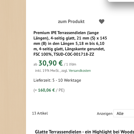
zum Produkt
Premium IPE Terrassendielen (lange
Längen), 4-seitig glatt, 21 mm (S) x 145
mm (B) in den Längen 5,18 m bis 6,10
m, 4-seitig glatt, Längskante gerundet,
FSC 100%, TSUD-COC-001718-ZZ
30,90 €
ab
/ 1 lfdm
inkl. 19% MwSt.
,
zzgl.
Versandkosten
Lieferzeit: 5 - 10 Werktage
(=
160,06 €
/ PE)
13
Artikel
Anzeigen
Glatte Terrassendielen - ein Highlight bei Wood