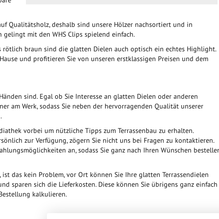
bare
auf Qualitätsholz, deshalb sind unsere Hölzer nachsortiert und in
n gelingt mit den WHS Clips spielend einfach.
ötlich braun sind die glatten Dielen auch optisch ein echtes Highlight.
Hause und profitieren Sie von unseren erstklassigen Preisen und dem
n Händen sind. Egal ob Sie Interesse an glatten Dielen oder anderen
nner am Werk, sodass Sie neben der hervorragenden Qualität unserer
.
iathek vorbei um nützliche Tipps zum Terrassenbau zu erhalten.
rsönlich zur Verfügung, zögern Sie nicht uns bei Fragen zu kontaktieren.
 Zahlungsmöglichkeiten an, sodass Sie ganz nach Ihren Wünschen bestelle
 ist das kein Problem, vor Ort können Sie Ihre glatten Terrassendielen
nd sparen sich die Lieferkosten. Diese können Sie übrigens ganz einfach
Bestellung kalkulieren.