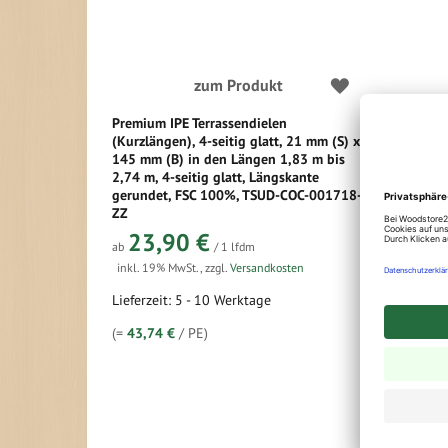
zum Produkt
Premium IPE Terrassendielen
IPE Terras
(Kurzlängen), 4-seitig glatt, 21 mm (S) x
145 mm in
145 mm (B) in den Längen 1,83 m bis
26,5
ab
2,74 m, 4-seitig glatt, Längskante
gerundet, FSC 100%, TSUD-COC-001718-
inkl. 19% 
ZZ
Lieferzeit
23,90 €
ab
/ 1 lfdm
(=
56,64 €
inkl. 19% MwSt.
,
zzgl.
Versandkosten
Lieferzeit: 5 - 10 Werktage
(=
43,74 €
/ PE)