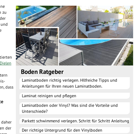
ine
n zu
 der
 und
e
tierten
Dielen
Boden Ratgeber
stern
Laminatboden richtig verlegen. HIlfreiche Tipps und
is-
Anleitungen für Ihren neuen Laminatboden.
en, dass
Laminat reinigen und pflegen
te
Laminatboden oder Vinyl? Was sind die Vorteile und
Unterschiede?
Parkett schwimmend verlegen. Schritt für Schritt Anleitung
t daher
ten der
Der richtige Untergrund für den Vinylboden