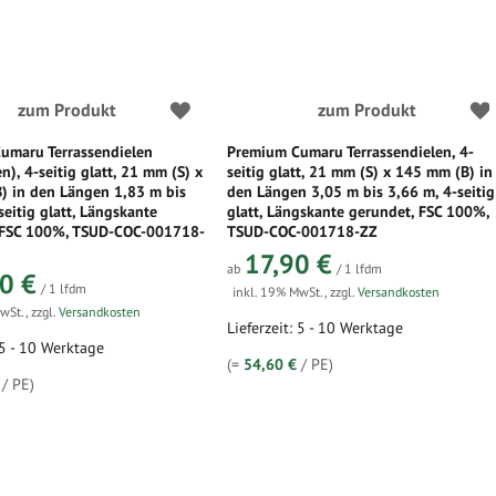
zum Produkt
zum Produkt
umaru Terrassendielen
Premium Cumaru Terrassendielen, 4-
n), 4-seitig glatt, 21 mm (S) x
seitig glatt, 21 mm (S) x 145 mm (B) in
) in den Längen 1,83 m bis
den Längen 3,05 m bis 3,66 m, 4-seitig
seitig glatt, Längskante
glatt, Längskante gerundet, FSC 100%,
 FSC 100%, TSUD-COC-001718-
TSUD-COC-001718-ZZ
17,90 €
ab
/ 1 lfdm
0 €
/ 1 lfdm
inkl. 19% MwSt.
,
zzgl.
Versandkosten
MwSt.
,
zzgl.
Versandkosten
Lieferzeit: 5 - 10 Werktage
 5 - 10 Werktage
(=
54,60 €
/ PE)
/ PE)