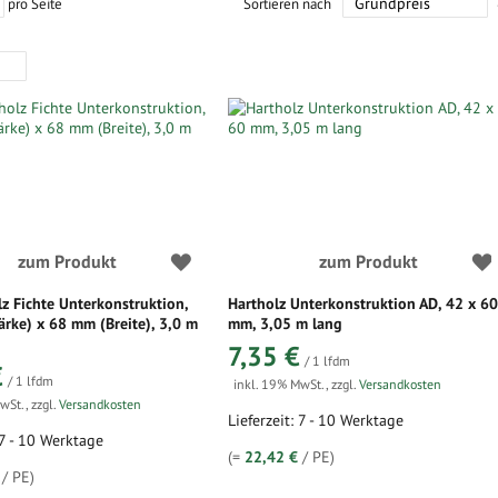
pro Seite
Sortieren nach
zum Produkt
zum Produkt
 Fichte Unterkonstruktion,
Hartholz Unterkonstruktion AD, 42 x 6
rke) x 68 mm (Breite), 3,0 m
mm, 3,05 m lang
7,35 €
/ 1 lfdm
€
/ 1 lfdm
inkl. 19% MwSt.
,
zzgl.
Versandkosten
MwSt.
,
zzgl.
Versandkosten
Lieferzeit: 7 - 10 Werktage
 7 - 10 Werktage
(=
22,42 €
/ PE)
/ PE)