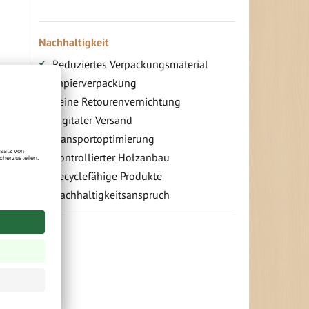
Nachhaltigkeit
Reduziertes Verpackungsmaterial
Papierverpackung
Keine Retourenvernichtung
t,
Digitaler Versand
Transportoptimierung
Kontrollierter Holzanbau
Recyclefähige Produkte
Nachhaltigkeitsanspruch
Jetzt Terrassenbilder zusenden und
Prämie sichern