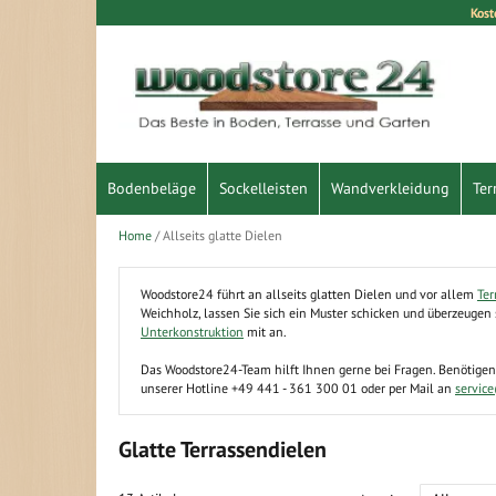
Kost
Direkt
zum
Inhalt
Bodenbeläge
Sockelleisten
Wandverkleidung
Ter
Home
Allseits glatte Dielen
Woodstore24 führt an allseits glatten Dielen und vor allem
Ter
Weichholz, lassen Sie sich ein Muster schicken und überzeugen 
Unterkonstruktion
mit an.
Das Woodstore24-Team hilft Ihnen gerne bei Fragen. Benötige
unserer Hotline +49 441 - 361 300 01 oder per Mail an
servic
Glatte Terrassendielen