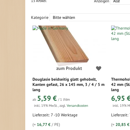
13
Artikel
Anzeigen
Kategorie
zum Produkt
Douglasie beidseitig glatt gehobelt,
Thermoholz
Kanten gefast, 26 x 145 mm, 3 / 4 / 5 m
42 mm (Stä
lang
lang
5,59 €
6,95 
ab
/ 1 lfdm
inkl. 19% MwSt.
,
zzgl.
Versandkosten
inkl. 19% 
Lieferzeit: 7 -10 Werktage
Lieferzeit:
(=
16,77 €
/ PE)
(=
20,85 €