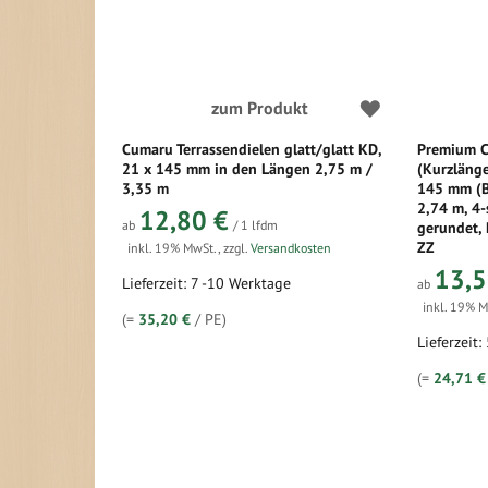
zum Produkt
Cumaru Terrassendielen glatt/glatt KD,
Premium C
21 x 145 mm in den Längen 2,75 m /
(Kurzlänge
3,35 m
145 mm (B
2,74 m, 4-
12,80 €
ab
/ 1 lfdm
gerundet,
ZZ
inkl. 19% MwSt.
,
zzgl.
Versandkosten
13,5
Lieferzeit: 7 -10 Werktage
ab
inkl. 19% 
(=
35,20 €
/ PE)
Lieferzeit:
(=
24,71 €