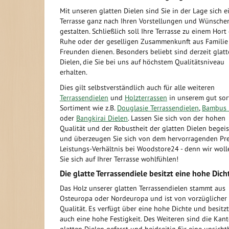
Mit unseren glatten Dielen sind Sie in der Lage sich e
Terrasse ganz nach Ihren Vorstellungen und Wünsche
gestalten. Schließlich soll Ihre Terrasse zu einem Hort
Ruhe oder der geselligen Zusammenkunft aus Familie
Freunden dienen. Besonders beliebt sind derzeit glatt
Dielen, die Sie bei uns auf höchstem Qualitätsniveau
erhalten.
Dies gilt selbstverständlich auch für alle weiteren
Terrassendielen
und
Holzterrassen
in unserem gut sor
Sortiment wie z.B.
Douglasie Terrassendielen
,
Bambus 
oder
Bangkirai Dielen
. Lassen Sie sich von der hohen
Qualität und der Robustheit der glatten Dielen begei
und überzeugen Sie sich von dem hervorragenden Pre
Leistungs-Verhältnis bei Woodstore24 - denn wir woll
Sie sich auf Ihrer Terrasse wohlfühlen!
Die glatte Terrassendiele besitzt eine hohe Dich
Das Holz unserer glatten Terrassendielen stammt aus
Osteuropa oder Nordeuropa und ist von vorzüglicher
Qualität. Es verfügt über eine hohe Dichte und besitz
auch eine hohe Festigkeit. Des Weiteren sind die Kan