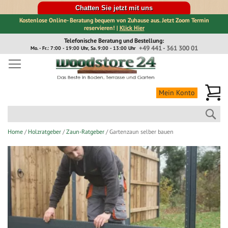
Chatten Sie jetzt mit uns
Kostenlose Online- Beratung bequem von Zuhause aus. Jetzt Zoom Termin
reservieren! |
Klick Hier
Direkt
Telefonische Beratung und Bestellung:
zum
+49 441 - 361 300 01
Mo. - Fr.: 7:00 - 19:00 Uhr, Sa. 9:00 - 13:00 Uhr
Inhalt
Me
Mein Konto
Suc
Home
Holzratgeber
Zaun-Ratgeber
Gartenzaun selber bauen