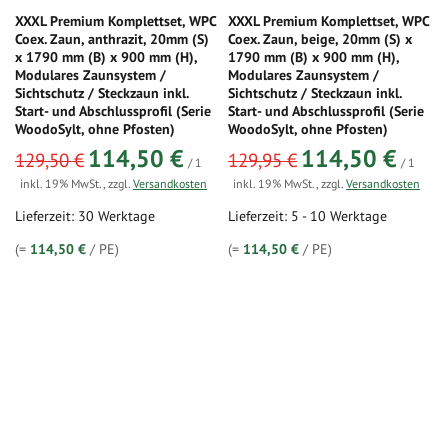
XXXL Premium Komplettset, WPC
XXXL Premium Komplettset, WPC
Coex. Zaun, anthrazit, 20mm (S)
Coex. Zaun, beige, 20mm (S) x
x 1790 mm (B) x 900 mm (H),
1790 mm (B) x 900 mm (H),
Modulares Zaunsystem /
Modulares Zaunsystem /
Sichtschutz / Steckzaun inkl.
Sichtschutz / Steckzaun inkl.
Start- und Abschlussprofil (Serie
Start- und Abschlussprofil (Serie
WoodoSylt, ohne Pfosten)
WoodoSylt, ohne Pfosten)
sonderangebot
sonderangebot
114,50 €
114,50 €
129,50 €
129,95 €
/ 1
/ 1
inkl. 19% MwSt.
,
zzgl.
Versandkosten
inkl. 19% MwSt.
,
zzgl.
Versandkosten
Lieferzeit: 30 Werktage
Lieferzeit: 5 - 10 Werktage
(=
114,50 €
/ PE)
(=
114,50 €
/ PE)