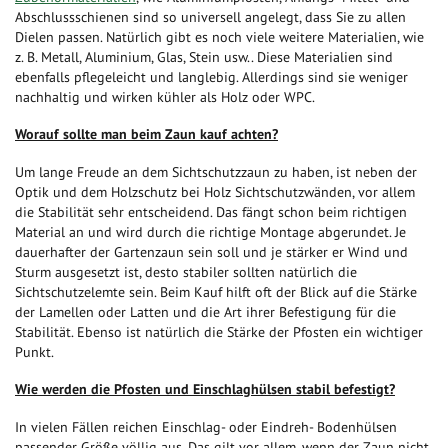
Abschlussschienen sind so universell angelegt, dass Sie zu allen
Dielen passen. Natürlich gibt es noch viele weitere Materialien, wie
z. B. Metall, Aluminium, Glas, Stein usw.. Diese Materialien sind
ebenfalls pflegeleicht und langlebig. Allerdings sind sie weniger
nachhaltig und wirken kühler als Holz oder WPC.
Worauf sollte man beim Zaun kauf achten?
Um lange Freude an dem Sichtschutzzaun zu haben, ist neben der
Optik und dem Holzschutz bei Holz Sichtschutzwänden, vor allem
die Stabilität sehr entscheidend. Das fängt schon beim richtigen
Material an und wird durch die richtige Montage abgerundet. Je
dauerhafter der Gartenzaun sein soll und je stärker er Wind und
Sturm ausgesetzt ist, desto stabiler sollten natürlich die
Sichtschutzelemte sein. Beim Kauf hilft oft der Blick auf die Stärke
der Lamellen oder Latten und die Art ihrer Befestigung für die
Stabilität. Ebenso ist natürlich die Stärke der Pfosten ein wichtiger
Punkt.
Wie werden die Pfosten und Einschlaghülsen stabil befestigt?
In vielen Fällen reichen Einschlag- oder Eindreh- Bodenhülsen
passender Größe völlig aus. Das gilt vor allem, wenn der Zaun nicht