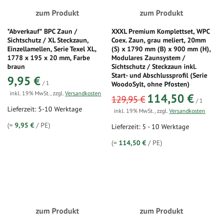
zum Produkt
zum Produkt
*Abverkauf* BPC Zaun /
XXXL Premium Komplettset, WPC
Sichtschutz / XL Steckzaun,
Coex. Zaun, grau meliert, 20mm
Einzellamellen, Serie Texel XL,
(S) x 1790 mm (B) x 900 mm (H),
1778 x 195 x 20 mm, Farbe
Modulares Zaunsystem /
braun
Sichtschutz / Steckzaun inkl.
Start- und Abschlussprofil (Serie
9,95 €
/ 1
WoodoSylt, ohne Pfosten)
inkl. 19% MwSt.
,
zzgl.
Versandkosten
sonderangebot
114,50 €
129,95 €
/ 1
Lieferzeit: 5-10 Werktage
inkl. 19% MwSt.
,
zzgl.
Versandkosten
(=
9,95 €
/ PE)
Lieferzeit: 5 - 10 Werktage
(=
114,50 €
/ PE)
zum Produkt
zum Produkt