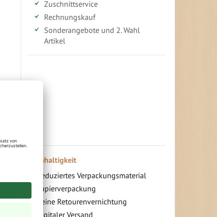
Zuschnittservice
Rechnungskauf
Sonderangebote und 2. Wahl
Artikel
Vorteile für gewerbliche Kunden
Ihr persönlicher Rabatt
Jahresbonus
Versandkostenfreie Lieferung (ab ...)
Zugang
Nachhaltigkeit
Reduziertes Verpackungsmaterial
Papierverpackung
Keine Retourenvernichtung
Digitaler Versand