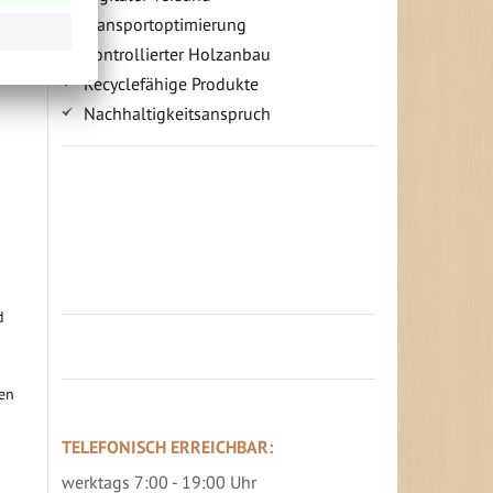
Transportoptimierung
Kontrollierter Holzanbau
Recyclefähige Produkte
Nachhaltigkeitsanspruch
Jetzt Terrassenbilder zusenden und
Prämie sichern
d
den
TELEFONISCH ERREICHBAR:
werktags 7:00 - 19:00 Uhr