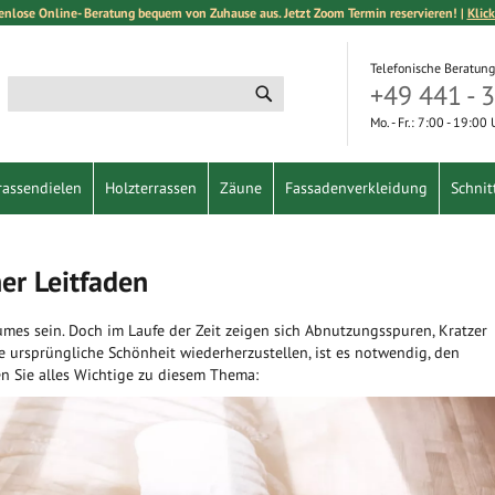
enlose Online- Beratung bequem von Zuhause aus. Jetzt Zoom Termin reservieren! |
Klick
Telefonische Beratung
+49 441 - 
Suche
Suche
Mo. - Fr.: 7:00 - 19:00
rassendielen
Holzterrassen
Zäune
Fassadenverkleidung
Schnit
her Leitfaden
mes sein. Doch im Laufe der Zeit zeigen sich Abnutzungsspuren, Kratzer
e ursprüngliche Schönheit wiederherzustellen, ist es notwendig, den
en Sie alles Wichtige zu diesem Thema: