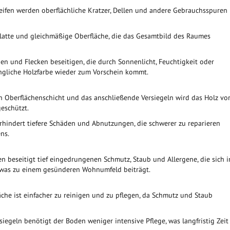
eifen werden oberflächliche Kratzer, Dellen und andere Gebrauchsspuren
glatte und gleichmäßige Oberfläche, die das Gesamtbild des Raumes
en und Flecken beseitigen, die durch Sonnenlicht, Feuchtigkeit oder
ngliche Holzfarbe wieder zum Vorschein kommt.
n Oberflächenschicht und das anschließende Versiegeln wird das Holz vo
eschützt.
hindert tiefere Schäden und Abnutzungen, die schwerer zu reparieren
ns.
 beseitigt tief eingedrungenen Schmutz, Staub und Allergene, die sich i
was zu einem gesünderen Wohnumfeld beiträgt.
äche ist einfacher zu reinigen und zu pflegen, da Schmutz und Staub
iegeln benötigt der Boden weniger intensive Pflege, was langfristig Zeit