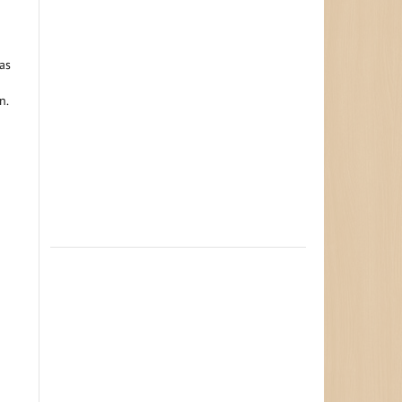
as
n.