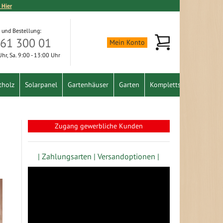
 Hier
 und Bestellung:
Mein Warenkorb
361 300 01
Mein Konto
 Uhr, Sa. 9:00 - 13:00 Uhr
tholz
Solarpanel
Gartenhäuser
Garten
Komplettset
Schnäpp
Zugang gewerbliche Kunden
| Zahlungsarten |
Versandoptionen |