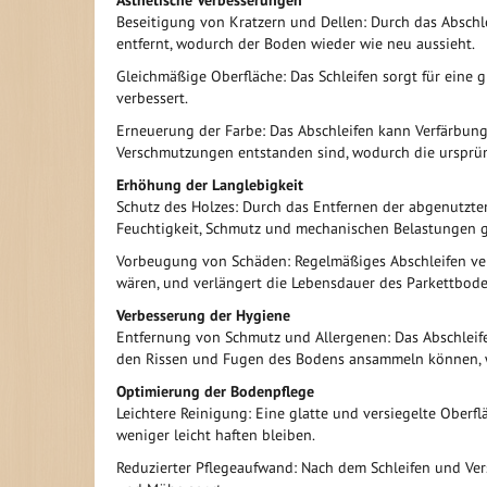
Ästhetische Verbesserungen
Beseitigung von Kratzern und Dellen: Durch das Abschl
entfernt, wodurch der Boden wieder wie neu aussieht.
Gleichmäßige Oberfläche: Das Schleifen sorgt für eine 
verbessert.
Erneuerung der Farbe: Das Abschleifen kann Verfärbung
Verschmutzungen entstanden sind, wodurch die ursprü
Erhöhung der Langlebigkeit
Schutz des Holzes: Durch das Entfernen der abgenutzte
Feuchtigkeit, Schmutz und mechanischen Belastungen g
Vorbeugung von Schäden: Regelmäßiges Abschleifen ver
wären, und verlängert die Lebensdauer des Parkettbode
Verbesserung der Hygiene
Entfernung von Schmutz und Allergenen: Das Abschleifen
den Rissen und Fugen des Bodens ansammeln können, 
Optimierung der Bodenpflege
Leichtere Reinigung: Eine glatte und versiegelte Oberfl
weniger leicht haften bleiben.
Reduzierter Pflegeaufwand: Nach dem Schleifen und Vers