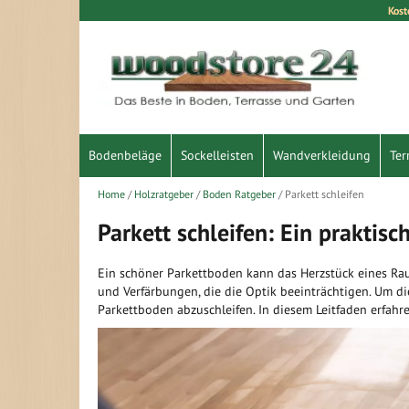
Kost
Direkt
zum
Inhalt
Bodenbeläge
Sockelleisten
Wandverkleidung
Ter
Home
Holzratgeber
Boden Ratgeber
Parkett schleifen
Parkett schleifen: Ein praktisc
Ein schöner Parkettboden kann das Herzstück eines Rau
und Verfärbungen, die die Optik beeinträchtigen. Um di
Parkettboden abzuschleifen. In diesem Leitfaden erfahr