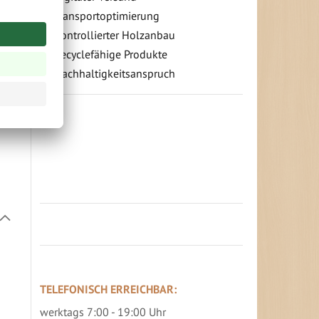
Transportoptimierung
2-
Kontrollierter Holzanbau
Recyclefähige Produkte
Nachhaltigkeitsanspruch
Jetzt Terrassenbilder zusenden und
Prämie sichern
In
absteigender
Richtung
festlegen
TELEFONISCH ERREICHBAR:
werktags 7:00 - 19:00 Uhr