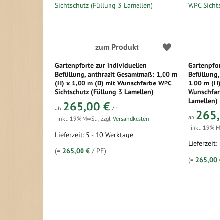
zum Produkt
Gartenpforte zur individuellen
Gartenpfor
Befüllung, anthrazit Gesamtmaß: 1,00 m
Befüllung,
(H) x 1,00 m (B) mit Wunschfarbe WPC
1,00 m (H)
Sichtschutz (Füllung 3 Lamellen)
Wunschfar
Lamellen)
265,00 €
ab
/ 1
265,
ab
inkl. 19% MwSt.
,
zzgl.
Versandkosten
inkl. 19% 
Lieferzeit: 5 - 10 Werktage
Lieferzeit:
(=
265,00 €
/ PE)
(=
265,00 