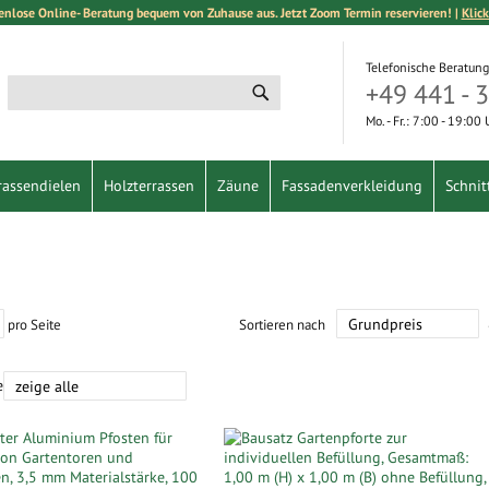
enlose Online- Beratung bequem von Zuhause aus. Jetzt Zoom Termin reservieren! |
Klick
Telefonische Beratung
+49 441 - 
Suche
Suche
Mo. - Fr.: 7:00 - 19:00
rassendielen
Holzterrassen
Zäune
Fassadenverkleidung
Schnit
pro Seite
Sortieren nach
e