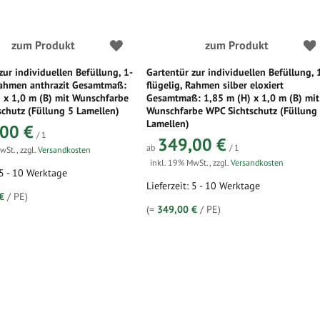
zum Produkt
zum Produkt
zur individuellen Befüllung, 1-
Gartentür zur individuellen Befüllung, 
 Rahmen anthrazit Gesamtmaß:
flügelig, Rahmen silber eloxiert
 x 1,0 m (B) mit Wunschfarbe
Gesamtmaß: 1,85 m (H) x 1,0 m (B) mit
chutz (Füllung 5 Lamellen)
Wunschfarbe WPC Sichtschutz (Füllung
Lamellen)
00 €
/ 1
349,00 €
ab
/ 1
MwSt.
,
zzgl.
Versandkosten
inkl. 19% MwSt.
,
zzgl.
Versandkosten
 5 - 10 Werktage
Lieferzeit: 5 - 10 Werktage
€
/ PE)
(=
349,00 €
/ PE)