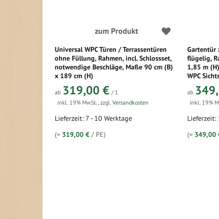
zum Produkt
Universal WPC Türen / Terrassentüren
Gartentür 
ohne Füllung, Rahmen, incl. Schlossset,
flügelig,
notwendige Beschläge, Maße 90 cm (B)
1,85 m (H)
x 189 cm (H)
WPC Sichts
319,00 €
349,
ab
/ 1
ab
inkl. 19% MwSt.
,
zzgl.
Versandkosten
inkl. 19% 
Lieferzeit: 7 - 10 Werktage
Lieferzeit:
(=
319,00 €
/ PE)
(=
349,00 