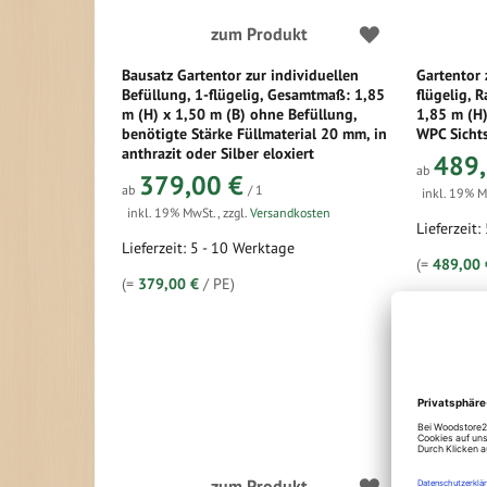
zum Produkt
Bausatz Gartentor zur individuellen
Gartentor 
Befüllung, 1-flügelig, Gesamtmaß: 1,85
flügelig,
m (H) x 1,50 m (B) ohne Befüllung,
1,85 m (H)
benötigte Stärke Füllmaterial 20 mm, in
WPC Sichts
anthrazit oder Silber eloxiert
489,
ab
379,00 €
ab
/ 1
inkl. 19% 
inkl. 19% MwSt.
,
zzgl.
Versandkosten
Lieferzeit:
Lieferzeit: 5 - 10 Werktage
(=
489,00 
(=
379,00 €
/ PE)
zum Produkt