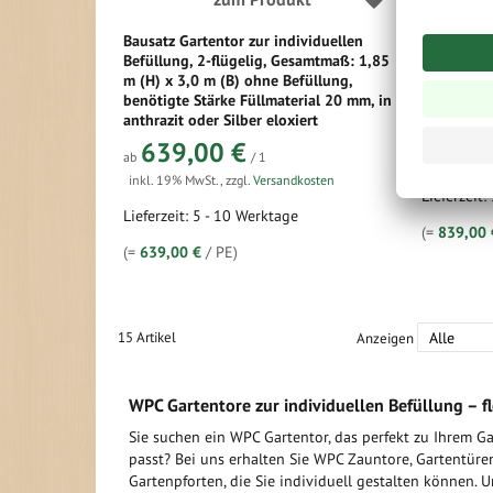
Bausatz Gartentor zur individuellen
Gartentor 
Befüllung, 2-flügelig, Gesamtmaß: 1,85
flügelig,
m (H) x 3,0 m (B) ohne Befüllung,
1,85 m (H)
benötigte Stärke Füllmaterial 20 mm, in
WPC Sichts
anthrazit oder Silber eloxiert
839,
ab
639,00 €
ab
/ 1
inkl. 19% 
inkl. 19% MwSt.
,
zzgl.
Versandkosten
Lieferzeit:
Lieferzeit: 5 - 10 Werktage
(=
839,00 
(=
639,00 €
/ PE)
15
Artikel
Anzeigen
WPC Gartentore zur individuellen Befüllung – fl
Sie suchen ein WPC Gartentor, das perfekt zu Ihrem G
passt? Bei uns erhalten Sie WPC Zauntore, Gartentür
Gartenpforten, die Sie individuell gestalten können. 