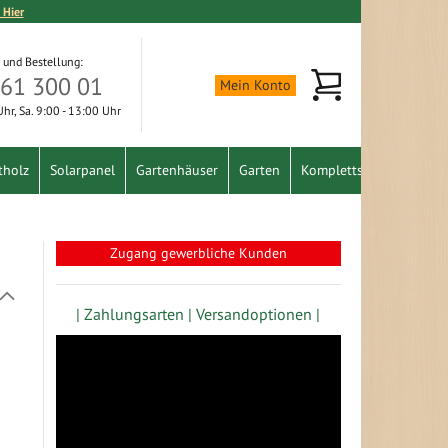
 Hier
 und Bestellung:
Mein Warenkorb
361 300 01
Mein Konto
 Uhr, Sa. 9:00 - 13:00 Uhr
tholz
Solarpanel
Gartenhäuser
Garten
Komplettset
Schnäpp
Zugang gewerbliche Kunden
In
absteigender
| Zahlungsarten |
Versandoptionen |
Richtung
festlegen