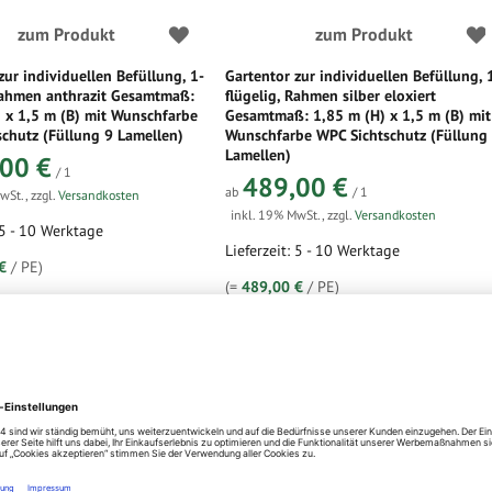
zum Produkt
zum Produkt
zur individuellen Befüllung, 1-
Gartentor zur individuellen Befüllung, 
 Rahmen anthrazit Gesamtmaß:
flügelig, Rahmen silber eloxiert
 x 1,5 m (B) mit Wunschfarbe
Gesamtmaß: 1,85 m (H) x 1,5 m (B) mit
chutz (Füllung 9 Lamellen)
Wunschfarbe WPC Sichtschutz (Füllung
Lamellen)
00 €
/ 1
489,00 €
ab
/ 1
MwSt.
,
zzgl.
Versandkosten
inkl. 19% MwSt.
,
zzgl.
Versandkosten
 5 - 10 Werktage
Lieferzeit: 5 - 10 Werktage
€
/ PE)
(=
489,00 €
/ PE)
zum Produkt
zum Produkt