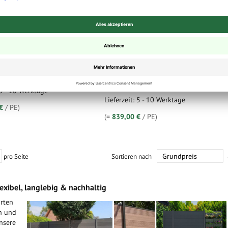
zur individuellen Befüllung, 2-
Gartentor zur individuellen Befüllung, 
 Rahmen anthrazit Gesamtmaß:
flügelig, Rahmen silber eloxiert
 x 3,0 m (B) mit Wunschfarbe
Gesamtmaß: 1,85 m (H) x 3,0 m (B) mit
chutz (Füllung 18 Lamellen)
Wunschfarbe WPC Sichtschutz (Füllung
18 Lamellen)
00 €
/ 1
839,00 €
ab
/ 1
MwSt.
,
zzgl.
Versandkosten
inkl. 19% MwSt.
,
zzgl.
Versandkosten
 5 - 10 Werktage
Lieferzeit: 5 - 10 Werktage
€
/ PE)
(=
839,00 €
/ PE)
pro Seite
Sortieren nach
exibel, langlebig & nachhaltig
arten
en und
Unsere