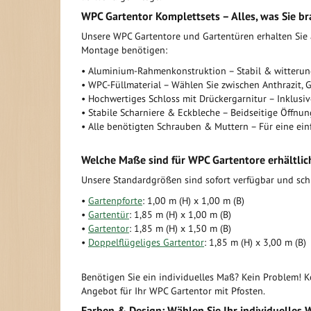
WPC Gartentor Komplettsets – Alles, was Sie br
Unsere WPC Gartentore und Gartentüren erhalten Sie al
Montage benötigen:
• Aluminium-Rahmenkonstruktion – Stabil & witteru
• WPC-Füllmaterial – Wählen Sie zwischen Anthrazit, 
• Hochwertiges Schloss mit Drückergarnitur – Inklusiv
• Stabile Scharniere & Eckbleche – Beidseitige Öffnu
• Alle benötigten Schrauben & Muttern – Für eine ei
Welche Maße sind für WPC Gartentore erhältlic
Unsere Standardgrößen sind sofort verfügbar und schne
•
Gartenpforte
: 1,00 m (H) x 1,00 m (B)
•
Gartentür
: 1,85 m (H) x 1,00 m (B)
•
Gartentor
: 1,85 m (H) x 1,50 m (B)
•
Doppelflügeliges Gartentor
: 1,85 m (H) x 3,00 m (B)
Benötigen Sie ein individuelles Maß? Kein Problem! K
Angebot für Ihr WPC Gartentor mit Pfosten.
Farben & Design: Wählen Sie Ihr individuelles