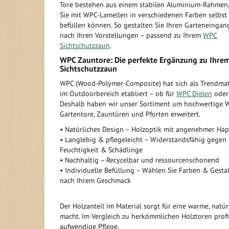
Tore bestehen aus einem stabilen Aluminium-Rahmen
Sie mit WPC-Lamellen in verschiedenen Farben selbst
befüllen können. So gestalten Sie Ihren Garteneingan
nach Ihren Vorstellungen – passend zu Ihrem
WPC
Sichtschutzzaun
.
WPC Zauntore: Die perfekte Ergänzung zu Ihre
Sichtschutzzaun
WPC (Wood-Polymer-Composite) hat sich als Trendmat
im Outdoorbereich etabliert – ob für
WPC Dielen
ode
Deshalb haben wir unser Sortiment um hochwertige 
Gartentore, Zauntüren und Pforten erweitert.
• Natürliches Design – Holzoptik mit angenehmer Hap
• Langlebig & pflegeleicht – Widerstandsfähig gegen
Feuchtigkeit & Schädlinge
• Nachhaltig – Recycelbar und ressourcenschonend
• Individuelle Befüllung – Wählen Sie Farben & Gesta
nach Ihrem Geschmack
Der Holzanteil im Material sorgt für eine warme, natü
macht. Im Vergleich zu herkömmlichen Holztoren profi
aufwendige Pflege.