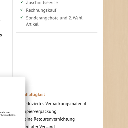
Zuschnittservice
Rechnungskauf
Sonderangebote und 2. Wahl
1-
Artikel
 9
Vorteile für gewerbliche Kunden
Ihr persönlicher Rabatt
Jahresbonus
Versandkostenfreie Lieferung (ab ...)
Zugang
Nachhaltigkeit
Reduziertes Verpackungsmaterial
Papierverpackung
Keine Retourenvernichtung
Digitaler Versand