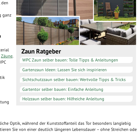
, den
g ganz
m
erial
Zaun Ratgeber
r
Zäune
.
WPC Zaun selber bauen: Tolle Tipps & Anleitungen
WPC
Gartenzaun Ideen: Lassen Sie sich inspirieren
tik
Sichtschutzzaun selber bauen: Wertvolle Tipps & Tricks
Gartentor selber bauen: Einfache Anleitung
Holzzaun selber bauen: Hilfreiche Anleitung
ltung
rliche Optik, während der Kunststoffanteil das Tor besonders langlebig
tieren Sie von einer deutlich längeren Lebensdauer – ohne Streichen ode