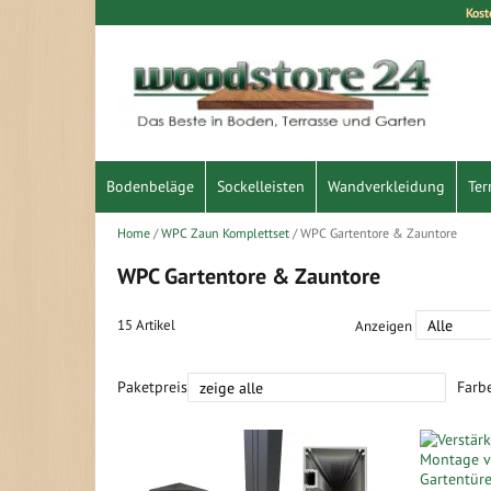
Kost
Direkt
zum
Inhalt
Bodenbeläge
Sockelleisten
Wandverkleidung
Ter
Home
WPC Zaun Komplettset
WPC Gartentore & Zauntore
WPC Gartentore & Zauntore
15
Artikel
Anzeigen
Paketpreis
Farb