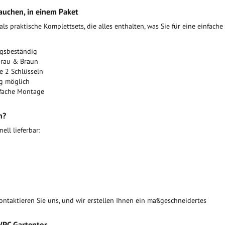
auchen, in einem Paket
s praktische Komplettsets, die alles enthalten, was Sie für eine einfache
ngsbeständig
Grau & Braun
e 2 Schlüsseln
ng möglich
nfache Montage
h?
ll lieferbar:
ontaktieren Sie uns, und wir erstellen Ihnen ein maßgeschneidertes
 WPC Gartentor