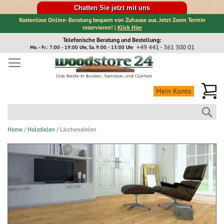
Chatten Sie jetzt mit uns
Kostenlose Online- Beratung bequem von Zuhause aus. Jetzt Zoom Termin
reservieren! |
Klick Hier
Direkt
Telefonische Beratung und Bestellung:
zum
+49 441 - 361 300 01
Mo. - Fr.: 7:00 - 19:00 Uhr, Sa. 9:00 - 13:00 Uhr
Inhalt
Me
Mein Konto
Suc
Home
Holzdielen
Lärchendielen