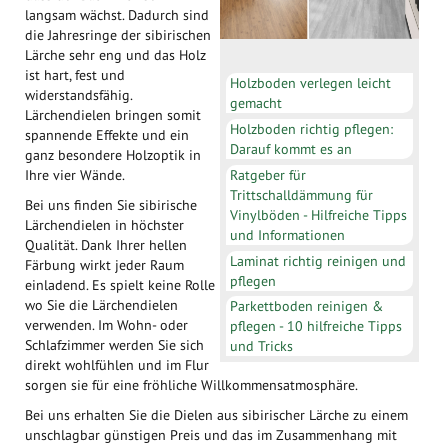
langsam wächst. Dadurch sind
die Jahresringe der sibirischen
Lärche sehr eng und das Holz
ist hart, fest und
Holzboden verlegen leicht
widerstandsfähig.
gemacht
Lärchendielen bringen somit
Holzboden richtig pflegen:
spannende Effekte und ein
Darauf kommt es an
ganz besondere Holzoptik in
Ratgeber für
Ihre vier Wände.
Trittschalldämmung für
Bei uns finden Sie sibirische
Vinylböden - Hilfreiche Tipps
Lärchendielen in höchster
und Informationen
Qualität. Dank Ihrer hellen
Laminat richtig reinigen und
Färbung wirkt jeder Raum
pflegen
einladend. Es spielt keine Rolle
wo Sie die Lärchendielen
Parkettboden reinigen &
verwenden. Im Wohn- oder
pflegen - 10 hilfreiche Tipps
Schlafzimmer werden Sie sich
und Tricks
direkt wohlfühlen und im Flur
sorgen sie für eine fröhliche Willkommensatmosphäre.
Bei uns erhalten Sie die Dielen aus sibirischer Lärche zu einem
unschlagbar günstigen Preis und das im Zusammenhang mit