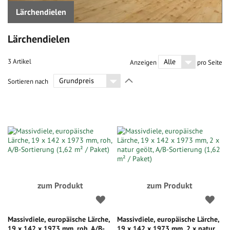
Lärchendielen
Lärchendielen
3
Artikel
Anzeigen
pro Seite
In
Sortieren nach
absteigender
Richtung
festlegen
zum Produkt
zum Produkt
Massivdiele, europäische Lärche,
Massivdiele, europäische Lärche,
19 x 142 x 1973 mm, roh, A/B-
19 x 142 x 1973 mm, 2 x natur