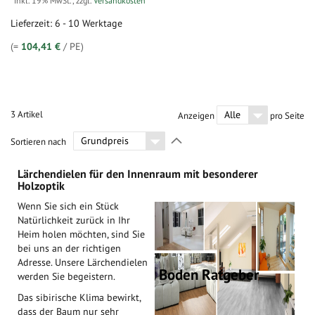
inkl. 19% MwSt.
,
zzgl.
Versandkosten
Lieferzeit: 6 - 10 Werktage
(=
104,41 €
/ PE)
3
Artikel
Anzeigen
pro Seite
In
Sortieren nach
absteigender
Richtung
Lärchendielen für den Innenraum mit besonderer
festlegen
Holzoptik
Wenn Sie sich ein Stück
Natürlichkeit zurück in Ihr
Heim holen möchten, sind Sie
bei uns an der richtigen
Adresse. Unsere Lärchendielen
Boden Ratgeber
werden Sie begeistern.
Das sibirische Klima bewirkt,
dass der Baum nur sehr