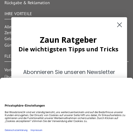
Rückgabe & Reklamation
IHRE VORTEILE
Alle gängigen Zahlungsarten verfügbar
Zertifizierter und geprüfter Shop
Zaun Ratgeber
Geld-Zurück-Garantie
Günstige Versandkosten/ Frachtkostenfreigrenzen
Die wichtigsten Tipps und Tricks
FLEXIBLE ZAHLUNG
Vorkasse
Abonnieren Sie unseren Newsletter
Überweisung
und erhalten Sie die
wichtigsten
Lastschrift
Tipps
zum Thema
Zaun und
Nachnahme
Zaunlösungen
für Ihr Grundstück!
Rechnung
Kreditkarte
Paypal
Bar bei Abholung