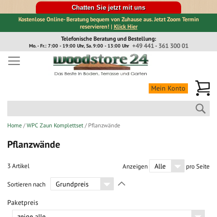
Chatten Sie jetzt mit uns
Kostenlose Online- Beratung bequem von Zuhause aus. Jetzt Zoom Termin
reservieren! |
Klick Hier
Direkt
Telefonische Beratung und Bestellung:
zum
+49 441 - 361 300 01
Mo. - Fr.: 7:00 - 19:00 Uhr, Sa. 9:00 - 13:00 Uhr
Inhalt
Me
Mein Konto
Suc
Home
WPC Zaun Komplettset
Pflanzwände
Pflanzwände
3
Artikel
Anzeigen
pro Seite
In
Sortieren nach
absteigender
Richtung
Paketpreis
festlegen