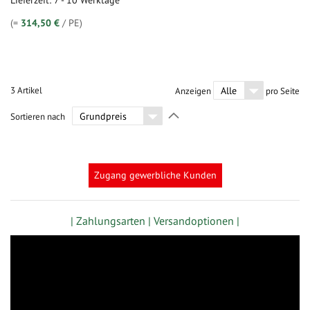
Lieferzeit: 7 - 10 Werktage
(=
314,50 €
/ PE)
3
Artikel
Anzeigen
pro Seite
In
Sortieren nach
absteigender
Richtung
festlegen
Zugang gewerbliche Kunden
| Zahlungsarten |
Versandoptionen |