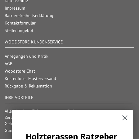
Datenschutz
Impressum
Barrierefreiheitserklärung
Kontaktformular
Stellenangebot
WOODSTORE KUNDENSERVICE
Anregungen und Kritik
AGB
Woodstore Chat
Kostenloser Musterversand
Rückgabe & Reklamation
IHRE VORTEILE
Alle gängigen Zahlungsarten verfügbar
Zertifizierter und geprüfter Shop
Geld-Zurück-Garantie
Günstige Versandkosten/ Frachtkostenfreigrenzen
Holzterassen Ratgeber
Fußboden Ratgeber