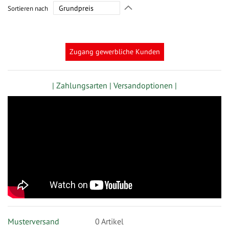
In
Sortieren nach
absteigender
Richtung
festlegen
Zugang gewerbliche Kunden
| Zahlungsarten |
Versandoptionen |
Musterversand
0
Artikel