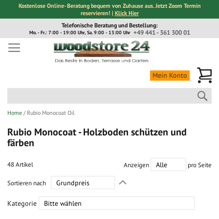
Kostenlose Online- Beratung bequem von Zuhause aus. Jetzt Zoom Termin
reservieren! |
Klick Hier
Direkt
Telefonische Beratung und Bestellung:
zum
+49 441 - 361 300 01
Mo. - Fr.: 7:00 - 19:00 Uhr, Sa. 9:00 - 13:00 Uhr
Inhalt
Me
Mein Konto
Suc
Home
Rubio Monocoat Oil
Rubio Monocoat - Holzboden schützen und
färben
48
Artikel
Anzeigen
pro Seite
In
Sortieren nach
absteigender
Richtung
Kategorie
festlegen