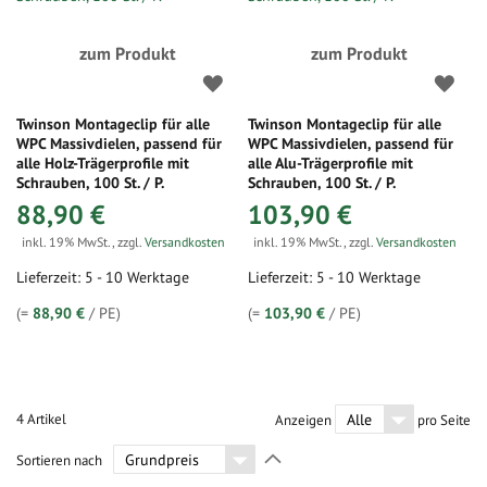
zum Produkt
zum Produkt
Twinson Montageclip für alle
Twinson Montageclip für alle
WPC Massivdielen, passend für
WPC Massivdielen, passend für
alle Holz-Trägerprofile mit
alle Alu-Trägerprofile mit
Schrauben, 100 St. / P.
Schrauben, 100 St. / P.
88,90 €
103,90 €
inkl. 19% MwSt.
,
zzgl.
Versandkosten
inkl. 19% MwSt.
,
zzgl.
Versandkosten
Lieferzeit: 5 - 10 Werktage
Lieferzeit: 5 - 10 Werktage
(=
88,90 €
/ PE)
(=
103,90 €
/ PE)
4
Artikel
Anzeigen
pro Seite
In
Sortieren nach
absteigender