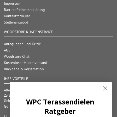
Impressum
Barrierefreiheitserklärung
Kontaktformular
Stellenangebot
WOODSTORE KUNDENSERVICE
Anregungen und Kritik
AGB
Woodstore Chat
Kostenloser Musterversand
Rückgabe & Reklamation
IHRE VORTEILE
Alle gängigen Zahlungsarten verfügbar
Zertifizierter und geprüfter Shop
WPC Terassendielen
Geld-Zurück-Garantie
Günstige Versandkosten/ Frachtkostenfreigrenzen
Ratgeber
FLEXIBLE ZAHLUNG