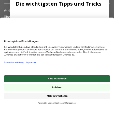
Die wichtigsten Tipps und Tricks
Vorkasse
Überweisung
Abonnieren Sie unseren Newsletter und
Lastschrift
erhalten Sie die
wichtigsten
Tipps
zum
Nachnahme
Thema
Terassendielen!
Rechnung
Kreditkarte
Paypal
Bar bei Abholung
ANMELDEN
Durchschnittliche Bewertung von
Woodstore GmbH & Co KG
bei Trustami:
4.68
/
5.00
mit
858
Bewertungen
|
Bewertungsgrundlage des Anbieters: 4 Verkaufs- und 2 Bewertungsplattformen
✕
© 2025 Woodstore GmbH & Co. KG