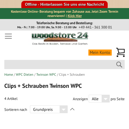
Offline - Hinterlassen Sie uns eine Nachricht
Kostenlose Online- Beratung bequem von Zuhause aus. Jetzt Zoom Termin
reservieren! |
Klick Hier
Direkt
Telefonische Beratung und Bestellung:
zum
+49 441 - 361 300 01
Mo. - Fr.: 7:00 - 19:00 Uhr, Sa. 9:00 - 13:00 Uhr
Inhalt
Me
Mein Konto
Suc
Home
WPC Dielen
Twinson WPC
Clips + Schrauben
Clips + Schrauben Twinson WPC
4
Artikel
Anzeigen
pro Seite
In
Sortieren nach
absteigender
Richtung
festlegen