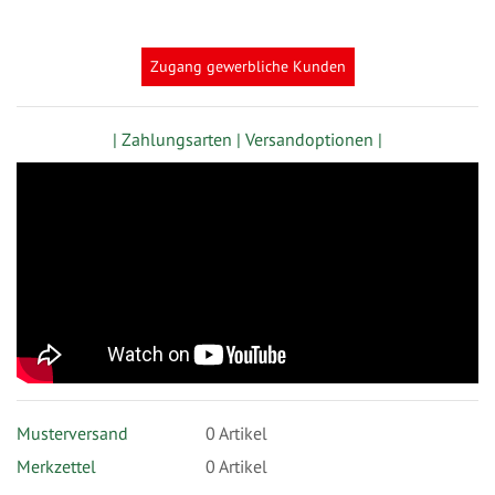
Richtung
festlegen
Zugang gewerbliche Kunden
| Zahlungsarten |
Versandoptionen |
Musterversand
0
Artikel
Merkzettel
0 Artikel