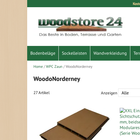
Kost
Direkt
zum
Inhalt
Bodenbeläge
Sockelleisten
Wandverkleidung
Ter
Home
WPC Zaun
WoodoNorderney
WoodoNorderney
27
Artikel
Anzeigen