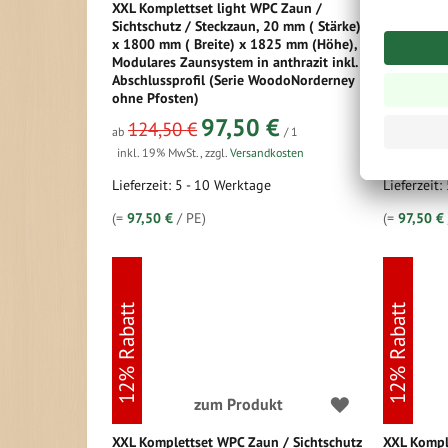
XXL Komplettset light WPC Zaun /
XXL Kompl
Sichtschutz / Steckzaun, 20 mm ( Stärke)
Sichtschut
x 1800 mm ( Breite) x 1825 mm (Höhe),
x 1800 mm
Modulares Zaunsystem in anthrazit inkl.
Modulares 
Abschlussprofil (Serie WoodoNorderney
Abschluss
ohne Pfosten)
ohne Pfos
97,50 €
124,50 €
124,5
ab
/ 1
ab
inkl. 19% MwSt.
,
zzgl.
Versandkosten
inkl. 19% 
Lieferzeit: 5 - 10 Werktage
Lieferzeit:
(=
97,50 €
/ PE)
(=
97,50 €
12% Rabatt
12% Rabatt
zum Produkt
XXL Komplettset WPC Zaun / Sichtschutz
XXL Kompl