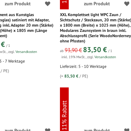
zum Produkt
zum Produkt
ment aus Kunstglas
XXL Komplettset light WPC Zaun /
sglas) satiniert mit Adapter,
Sichtschutz / Steckzaun, 20 mm (Stärke
inkl. Adapter 20 mm (Stärke)
x 1800 mm (Breite) x 1025 mm (Höhe),
(Höhe) x 1805 mm (Länge
Modulares Zaunsystem in braun inkl.
ent)
Abschlussprofil (Serie WoodoNorderney
ohne Pfosten)
 €
/ 1
83,50 €
93,90 €
ab
/ 1
MwSt.
,
zzgl.
Versandkosten
inkl. 19% MwSt.
,
zzgl.
Versandkosten
 5 - 7 Werktage
Lieferzeit: 5 - 10 Werktage
/ PE)
(=
83,50 €
/ PE)
11% Rabatt
zum Produkt
zum Produkt