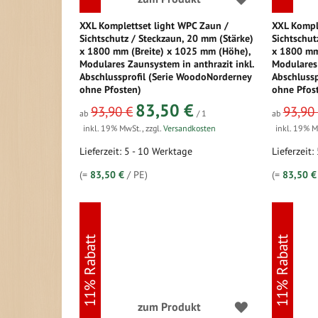
XXL Komplettset light WPC Zaun /
XXL Kompl
Sichtschutz / Steckzaun, 20 mm (Stärke)
Sichtschut
x 1800 mm (Breite) x 1025 mm (Höhe),
x 1800 mm
Modulares Zaunsystem in anthrazit inkl.
Modulares 
Abschlussprofil (Serie WoodoNorderney
Abschluss
ohne Pfosten)
ohne Pfos
83,50 €
93,90 €
93,90
ab
/ 1
ab
inkl. 19% MwSt.
,
zzgl.
Versandkosten
inkl. 19% 
Lieferzeit: 5 - 10 Werktage
Lieferzeit:
(=
83,50 €
/ PE)
(=
83,50 €
11% Rabatt
11% Rabatt
zum Produkt