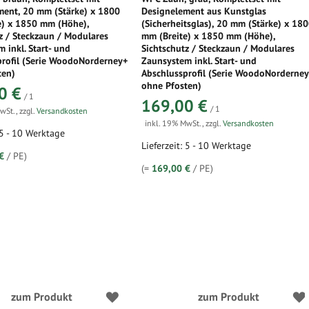
ment, 20 mm (Stärke) x 1800
Designelement aus Kunstglas
e) x 1850 mm (Höhe),
(Sicherheitsglas), 20 mm (Stärke) x 18
z / Steckzaun / Modulares
mm (Breite) x 1850 mm (Höhe),
 inkl. Start- und
Sichtschutz / Steckzaun / Modulares
profil (Serie WoodoNorderney+
Zaunsystem inkl. Start- und
ten)
Abschlussprofil (Serie WoodoNorderne
ohne Pfosten)
0 €
/ 1
169,00 €
/ 1
MwSt.
,
zzgl.
Versandkosten
inkl. 19% MwSt.
,
zzgl.
Versandkosten
 5 - 10 Werktage
Lieferzeit: 5 - 10 Werktage
€
/ PE)
(=
169,00 €
/ PE)
zum Produkt
zum Produkt