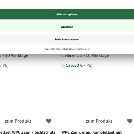
ettset light WPC Zaun /
XXL Komplettset WPC Zaun / Sichtschu
z / Steckzaun, 20 mm (Stärke)
/ Steckzaun, 20 mm (Stärke) x 1800 m
 (Breite) x 1825 mm (Höhe),
(Breite) x 1850 mm (Höhe), Modulares
Zaunsystem in grau inkl.
Zaunsystem in braun inkl. Start und
profil (Serie WoodoNorderney
Abschlussprofil (Serie WoodoNorderney
ten)
ohne Pfosten)
97,50 €
123,50 €
0 €
139,95 €
/ 1
ab
/ 1
MwSt.
,
zzgl.
Versandkosten
inkl. 19% MwSt.
,
zzgl.
Versandkosten
 5 - 10 Werktage
Lieferzeit: 5 - 10 Werktage
/ PE)
(=
123,50 €
/ PE)
zum Produkt
zum Produkt
ettset WPC Zaun / Sichtschutz
WPC Zaun, grau, Komplettset mit