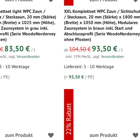
ettset light WPC Zaun /
XXL Komplettset WPC Zaun / Sichtschu
z / Steckzaun, 20 mm (Stärke)
/ Steckzaun, 20 mm (Stärke) x 1800 m
 (Breite) x 1025 mm (Höhe),
(Breite) x 1050 mm (Höhe), Modulares
Zaunsystem in grau inkl.
Zaunsystem in braun inkl. Start und
profil (Serie WoodoNorderney
Abschlussprofil (Serie WoodoNorderney
ten)
ohne Pfosten)
83,50 €
93,50 €
 €
104,50 €
/ 1
ab
/ 1
MwSt.
,
zzgl.
Versandkosten
inkl. 19% MwSt.
,
zzgl.
Versandkosten
 5 - 10 Werktage
Lieferzeit: 5 - 10 Werktage
/ PE)
(=
93,50 €
/ PE)
22% Rabatt
zum Produkt
zum Produkt