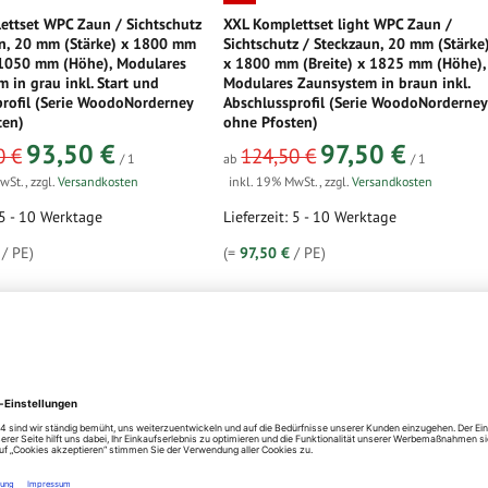
ettset WPC Zaun / Sichtschutz
XXL Komplettset light WPC Zaun /
un, 20 mm (Stärke) x 1800 mm
Sichtschutz / Steckzaun, 20 mm (Stärke
x 1050 mm (Höhe), Modulares
x 1800 mm (Breite) x 1825 mm (Höhe),
 in grau inkl. Start und
Modulares Zaunsystem in braun inkl.
profil (Serie WoodoNorderney
Abschlussprofil (Serie WoodoNorderney
ten)
ohne Pfosten)
93,50 €
97,50 €
0 €
124,50 €
/ 1
ab
/ 1
MwSt.
,
zzgl.
Versandkosten
inkl. 19% MwSt.
,
zzgl.
Versandkosten
 5 - 10 Werktage
Lieferzeit: 5 - 10 Werktage
/ PE)
(=
97,50 €
/ PE)
12% Rabatt
zum Produkt
zum Produkt