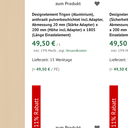
zum Produkt
Designelement Trigon (Aluminium),
Designele
anthrazit pulverbeschichtet incl. Adapter,
(Sicherheit
Abmessung 20 mm (Stärke Adapter) x
Abmessung 
200 mm (Höhe incl. Adapter) x 1805
x 200 mm 
(Länge Einzelelement)
Einzelelem
49,50 €
49,50
/ 1
inkl. 19% MwSt.
,
zzgl.
Versandkosten
inkl. 19% 
Lieferzeit: 15 Werktage
Lieferzeit:
(=
49,50 €
/ PE)
(=
49,50 €
11% Rabatt
11% Rabatt
zum Produkt