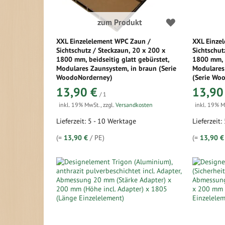
zum Produkt
XXL Einzelelement WPC Zaun /
XXL Einze
Sichtschutz / Steckzaun, 20 x 200 x
Sichtschut
1800 mm, beidseitig glatt gebürstet,
1800 mm, b
Modulares Zaunsystem, in braun (Serie
Modulares
WoodoNorderney)
(Serie Wo
13,90 €
13,90
/ 1
inkl. 19% MwSt.
,
zzgl.
Versandkosten
inkl. 19% 
Lieferzeit: 5 - 10 Werktage
Lieferzeit:
(=
13,90 €
/ PE)
(=
13,90 €