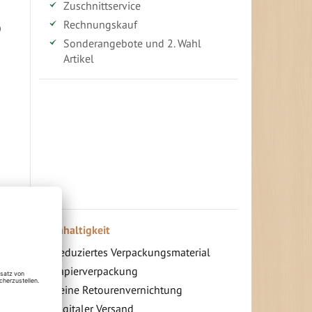
Zuschnittservice
Rechnungskauf
)
Sonderangebote und 2. Wahl
Artikel
Vorteile für gewerbliche Kunden
Ihr persönlicher Rabatt
Jahresbonus
Versandkostenfreie Lieferung (ab ...)
Zugang
Nachhaltigkeit
Reduziertes Verpackungsmaterial
Papierverpackung
Keine Retourenvernichtung
Digitaler Versand