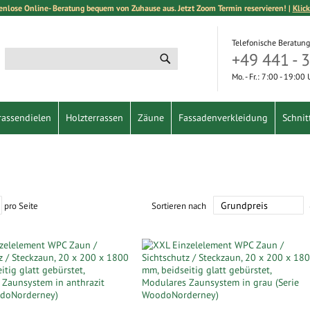
enlose Online- Beratung bequem von Zuhause aus. Jetzt Zoom Termin reservieren! |
Klick
Telefonische Beratung
+49 441 - 
Suche
Suche
Mo. - Fr.: 7:00 - 19:00
rassendielen
Holzterrassen
Zäune
Fassadenverkleidung
Schnit
pro Seite
Sortieren nach