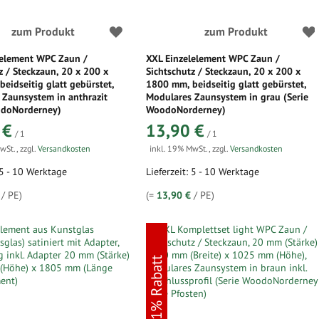
zum Produkt
zum Produkt
lelement WPC Zaun /
XXL Einzelelement WPC Zaun /
z / Steckzaun, 20 x 200 x
Sichtschutz / Steckzaun, 20 x 200 x
eidseitig glatt gebürstet,
1800 mm, beidseitig glatt gebürstet,
 Zaunsystem in anthrazit
Modulares Zaunsystem in grau (Serie
odoNorderney)
WoodoNorderney)
 €
13,90 €
/ 1
/ 1
MwSt.
,
zzgl.
Versandkosten
inkl. 19% MwSt.
,
zzgl.
Versandkosten
 5 - 10 Werktage
Lieferzeit: 5 - 10 Werktage
/ PE)
(=
13,90 €
/ PE)
11% Rabatt