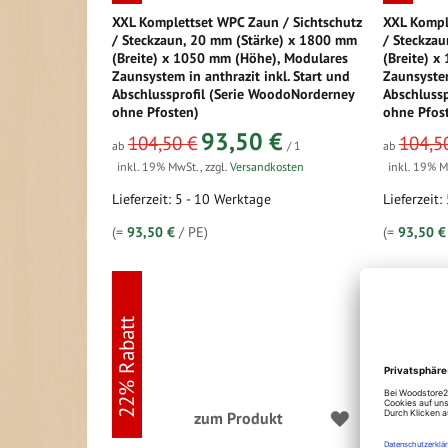
XXL Komplettset WPC Zaun / Sichtschutz
XXL Kompl
/ Steckzaun, 20 mm (Stärke) x 1800 mm
/ Steckza
(Breite) x 1050 mm (Höhe), Modulares
(Breite) 
Zaunsystem in anthrazit inkl. Start und
Zaunsystem
Abschlussprofil (Serie WoodoNorderney
Abschluss
ohne Pfosten)
ohne Pfos
93,50 €
104,50 €
104,5
ab
/ 1
ab
inkl. 19% MwSt.
,
zzgl.
Versandkosten
inkl. 19% 
Lieferzeit: 5 - 10 Werktage
Lieferzeit:
(=
93,50 €
/ PE)
(=
93,50 €
22% Rabatt
22% Rabatt
zum Produkt