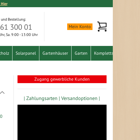
 Hier
 und Bestellung:
Mein Warenkorb
361 300 01
Mein Konto
 Uhr, Sa. 9:00 - 13:00 Uhr
tholz
Solarpanel
Gartenhäuser
Garten
Komplettset
Schnäpp
Zugang gewerbliche Kunden
In
absteigender
| Zahlungsarten |
Versandoptionen |
Richtung
festlegen