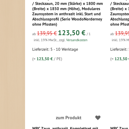
/ Steckzaun, 20 mm (Stärke) x 1800 mm
/ Steckza
(Breite) x 1850 mm (Höhe), Modulares
(Breite) 
Zaunsystem in anthrazit inkl. Start und
Zaunsystem
Abschlussprofil (Serie WoodoNorderney
Abschluss
ohne Pfosten)
ohne Pfos
123,50 €
139,95 €
139,9
ab
/ 1
ab
inkl. 19% MwSt.
,
zzgl.
Versandkosten
inkl. 19% 
Lieferzeit: 5 - 10 Werktage
Lieferzeit:
(=
123,50 €
/ PE)
(=
123,50 
zum Produkt
WPC Zaun, anthrazit, Komplettset mit
WPC Zaun,