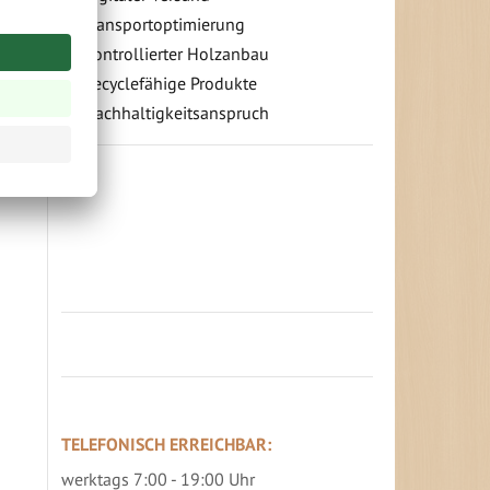
tz
Transportoptimierung
m
Kontrollierter Holzanbau
Recyclefähige Produkte
Nachhaltigkeitsanspruch
Jetzt Terrassenbilder zusenden und
Prämie sichern
TELEFONISCH ERREICHBAR:
werktags 7:00 - 19:00 Uhr