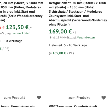
un, 20 mm (Stärke) x 1800 mm
Designelement, 20 mm (Stärke) x 1800
x 1850 mm (Höhe), Modulares
mm (Breite) x 1850 mm (Höhe),
 in grau inkl. Start und
Sichtschutz / Steckzaun / Modulares
profil (Serie WoodoNorderney
Zaunsystem inkl. Start- und
ten)
Abschlussprofil (Serie WoodoNorderne
ohne Pfosten)
123,50 €
5 €
/ 1
169,00 €
/ 1
MwSt.
,
zzgl.
Versandkosten
inkl. 19% MwSt.
,
zzgl.
Versandkosten
 5 - 10 Werktage
Lieferzeit: 5 - 10 Werktage
€
/ PE)
(=
169,00 €
/ PE)
zum Produkt
zum Produkt
 braun, Komplettset mit
WPC Zaun, grau, Komplettset mit