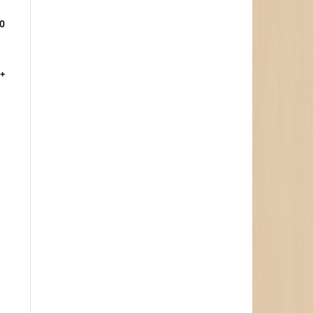
00
y+