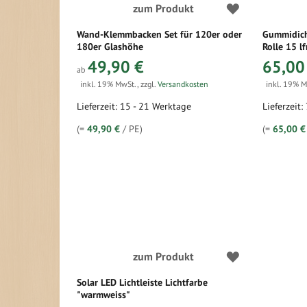
zum Produkt
Wand-Klemmbacken Set für 120er oder
Gummidicht
180er Glashöhe
Rolle 15 l
49,90 €
65,00
ab
inkl. 19% MwSt.
,
zzgl.
Versandkosten
inkl. 19% 
Lieferzeit: 15 - 21 Werktage
Lieferzeit:
(=
49,90 €
/ PE)
(=
65,00 €
zum Produkt
Solar LED Lichtleiste Lichtfarbe
"warmweiss"