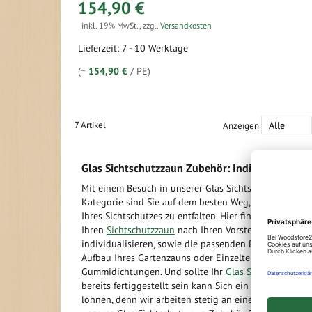
154,90 €
inkl. 19% MwSt.
,
zzgl.
Versandkosten
Lieferzeit: 7 - 10 Werktage
(=
154,90 €
/ PE)
7
Artikel
Anzeigen
Glas Sichtschutzzaun Zubehör: Individualisiere
Mit einem Besuch in unserer Glas Sichtschutzzaun Zu
Kategorie sind Sie auf dem besten Weg, das volle Pote
Ihres Sichtschutzes zu entfalten. Hier finden Sie Mögli
Ihren
Sichtschutzzaun
nach Ihren Vorstellungen optis
individualisieren, sowie die passenden Pfostenträger 
Aufbau Ihres Gartenzauns oder Einzelteile, wie zum Be
Gummidichtungen. Und sollte Ihr
Glas Sichtschutzzau
bereits fertiggestellt sein kann Sich ein Besuch imme
lohnen, denn wir arbeiten stetig an einer Erweiterung