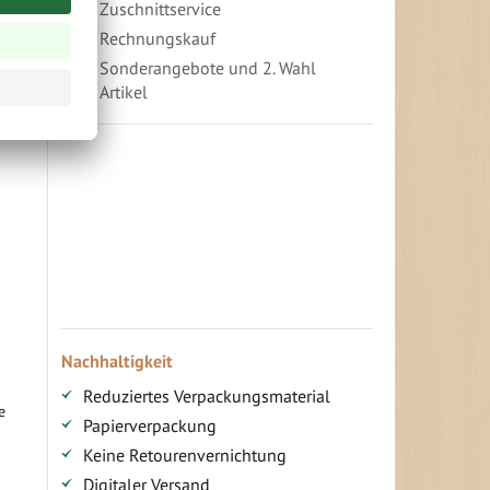
Zuschnittservice
Rechnungskauf
Sonderangebote und 2. Wahl
Artikel
Vorteile für gewerbliche Kunden
Ihr persönlicher Rabatt
Jahresbonus
Versandkostenfreie Lieferung (ab ...)
Zugang
Nachhaltigkeit
Reduziertes Verpackungsmaterial
e
Papierverpackung
Keine Retourenvernichtung
Digitaler Versand