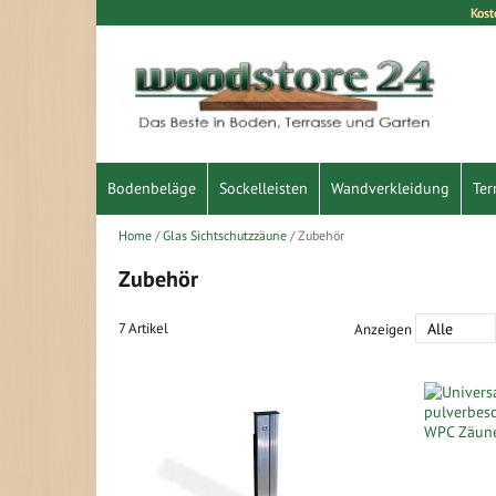
Kost
Direkt
zum
Inhalt
Bodenbeläge
Sockelleisten
Wandverkleidung
Ter
Home
Glas Sichtschutzzäune
Zubehör
Zubehör
7
Artikel
Anzeigen