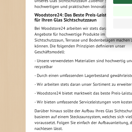
unseres Glas Sichtschutzzaun Zubehör Sortiments mit
hochwertigen und praktischen Innovationen.
Woodstore24: Das Beste Preis-Leistungs-Verhäl
für Ihren Glas Sichtschutzzaun
Bei Woodstore24 arbeiten wir stets daran, Ihnen die 
Angebote für hochwertige Produkte im Bereich
Sichtschutzzaun, Terrasse und Bodenbelägen machen 
können. Die folgenden Prinzipien definieren unser
Geschäftsmodell:
- Unsere verwendeten Materialien sind hochwertig un
recycelbar
- Durch einen umfassenden Lagerbestand gewährleiste
- Wir arbeiten stets daran unser Sortiment zu erweite
- Woodstore24 bietet marktweit das beste Preis-Leist
- Wir bieten umfassende Serviceleistungen vom kosten
Darüber hinaus sollte der Aufbau Ihres Glas Sichtsc
basieren auf einem Steckzaunsystem, welches sich vi
voraussetzt. Folgen Sie einfach der Aufbauanleitung, 
nachlesen lässt.