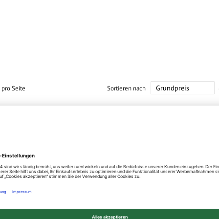
pro Seite
Sortieren nach
n und erweitern Sie Ihren Gartenzaun
behör
nzial
chkeit
ch zu
für den
ispiel
n
r noch