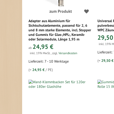
zum Produkt
Adapter aus Aluminium für
Universal 
Sichtschutzelemente, passend für 2, 6
pulverbesc
und 8 mm starke Elemente, incl. Stopper
WPC Zäun
und Gummis für Glas-,HPL-, Keramik-
29,50
oder Solarmodule, Länge 1,95 m
inkl. 19% 
24,95 €
ab
Lieferzeit:
inkl. 19% MwSt.
,
zzgl.
Versandkosten
(=
29,50 €
Lieferzeit: 7 - 10 Werktage
(=
24,95 €
/ PE)