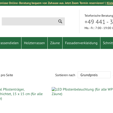
enlose Online- Beratung bequem von Zuhause aus. Jetzt Zoom Termin reservieren! |
Klick
Telefonische Beratung
+49 441 - 
Suche
Suche
Mo. - Fr.: 7:00 - 19:00
rassendielen
Holzterrassen
Zäune
Fassadenverkleidung
Schnit
pro Seite
Sortieren nach