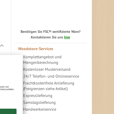
Benötigen Sie FSC®-zertifizierte Ware?
Kontaktieren Sie uns
hier
In
Woodstore-Services
absteigender
Richtung
Komplettangebot und
festlegen
Mengenberechnung
Kostenloser Musterversand
24/7 Telefon- und Onlineservice
Frachtkostenfreie Anlieferung
(Freigrenzen siehe Artikel)
Expresslieferung
Samstagslieferung
Handwerkerservice