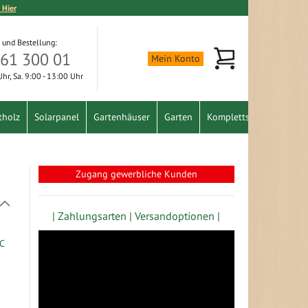
 Hier
 und Bestellung:
Mein Warenkorb
361 300 01
Mein Konto
 Uhr, Sa. 9:00 - 13:00 Uhr
tholz
Solarpanel
Gartenhäuser
Garten
Komplettset
Schnäpp
Zugang gewerbliche Kunden
In
absteigender
| Zahlungsarten |
Versandoptionen |
Richtung
festlegen