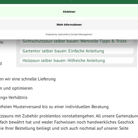
Zaun Ratgeber
tnis
WPC Zaun selber bauen: Tolle Tipps & Anleitungen
besten
Gartenzaun Ideen: Lassen Sie sich inspirieren
Sichtschutzzaun selber bauen: Wertvolle Tipps & Tricks
zu
Gartentor selber bauen: Einfache Anleitung
Holzzaun selber bauen: Hilfreiche Anleitung
d
n wir eine schnelle Lieferung
rn und optimieren
ungs-Verhältnis
freien Musterversand bis zu einer individuellen Beratung
hutzzauns mit Zubehör problemlos vonstattengehen. All unsere Gartenzäun
elfach bewährt hat und weder Fachwissen noch handwerkliches Geschick
die Ihrer Bestellung beiliegt und sich auch nochmal auf unserer Seite