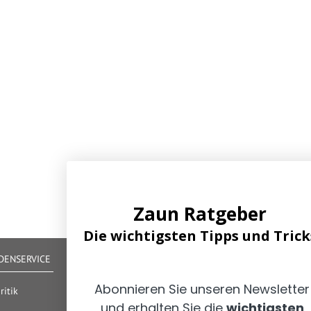
Zaun Ratgeber
Die wichtigsten Tipps und Trick
ENSERVICE
IHRE VORTEILE
Abonnieren Sie unseren Newsletter
Alle gängigen Zahlungsarten verfügbar
itik
Zertifizierter und geprüfter Shop
und erhalten Sie die
wichtigsten