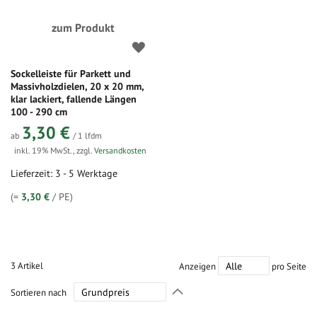
zum Produkt
Sockelleiste für Parkett und
Massivholzdielen, 20 x 20 mm,
klar lackiert, fallende Längen
100 - 290 cm
3,30 €
ab
/ 1 lfdm
inkl. 19% MwSt.
,
zzgl.
Versandkosten
Lieferzeit: 3 - 5 Werktage
(=
3,30 €
/ PE)
3
Artikel
Anzeigen
pro Seite
In
Sortieren nach
absteigender
Richtung