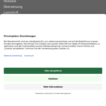
Vorkasse
Überweisung
Lastschrift
Nachnahme
Rechnung
Kreditkarte
Paypal
Bar bei Abholung
Durchschnittliche Bewertung von
Woodstore GmbH & Co KG
bei Trustami:
4.68
/
5.00
mit
858
Bewertungen
|
Bewertungsgrundlage des Anbieters: 4 Verkaufs- und 2 Bewertungsplattformen
✕
© 2025 Woodstore GmbH & Co. KG