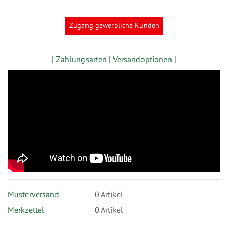
festlegen
Zugang gewerbliche Kunden
| Zahlungsarten |
Versandoptionen |
Musterversand
0
Artikel
Merkzettel
0 Artikel