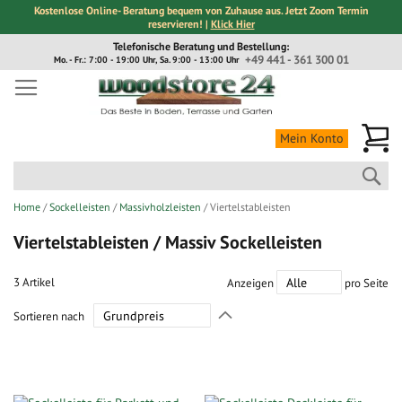
Kostenlose Online- Beratung bequem von Zuhause aus. Jetzt Zoom Termin
reservieren! |
Klick Hier
Direkt
Telefonische Beratung und Bestellung:
zum
+49 441 - 361 300 01
Mo. - Fr.: 7:00 - 19:00 Uhr, Sa. 9:00 - 13:00 Uhr
Inhalt
Me
Mein Konto
Suc
Home
Sockelleisten
Massivholzleisten
Viertelstableisten
Viertelstableisten / Massiv Sockelleisten
3
Artikel
Anzeigen
pro Seite
In
Sortieren nach
absteigender
Richtung
festlegen