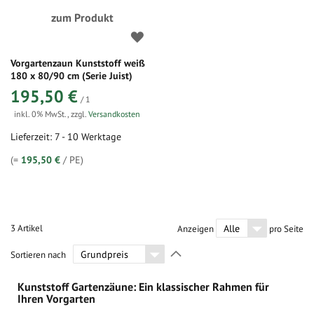
zum Produkt
Vorgartenzaun Kunststoff weiß
180 x 80/90 cm (Serie Juist)
195,50 €
/ 1
inkl. 0% MwSt.
,
zzgl.
Versandkosten
Lieferzeit: 7 - 10 Werktage
(=
195,50 €
/ PE)
3
Artikel
Anzeigen
pro Seite
In
Sortieren nach
absteigender
Richtung
Kunststoff Gartenzäune: Ein klassischer Rahmen für
festlegen
Ihren Vorgarten