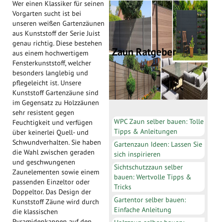
Wer einen Klassiker für seinen
Vorgarten sucht ist bei
unseren weißen Gartenzäunen
aus Kunststoff der Serie Juist
genau richtig. Diese bestehen
Zaun Ratgeber
aus einem hochwertigem
Fensterkunststoff, welcher
besonders langlebig und
pflegeleicht ist. Unsere
Kunststoff Gartenzäune sind
im Gegensatz zu Holzzäunen
sehr resistent gegen
WPC Zaun selber bauen: Tolle
Feuchtigkeit und verfügen
Tipps & Anleitungen
über keinerlei Quell- und
Schwundverhalten. Sie haben
Gartenzaun Ideen: Lassen Sie
die Wahl zwischen geraden
sich inspirieren
und geschwungenen
Sichtschutzzaun selber
Zaunelementen sowie einem
bauen: Wertvolle Tipps &
passenden Einzeltor oder
Tricks
Doppeltor. Das Design der
Gartentor selber bauen:
Kunststoff Zäune wird durch
Einfache Anleitung
die klassischen
Pyramidenkappen auf den