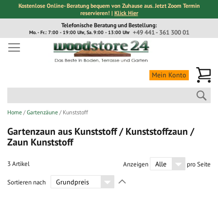
Kostenlose Online- Beratung bequem von Zuhause aus. Jetzt Zoom Termin
reservieren! |
Klick Hier
Direkt
Telefonische Beratung und Bestellung:
zum
+49 441 - 361 300 01
Mo. - Fr.: 7:00 - 19:00 Uhr, Sa. 9:00 - 13:00 Uhr
Inhalt
Me
Mein Konto
Suc
Home
Gartenzäune
Kunststoff
Gartenzaun aus Kunststoff / Kunststoffzaun /
Zaun Kunststoff
3
Artikel
Anzeigen
pro Seite
In
Sortieren nach
absteigender
Richtung
festlegen