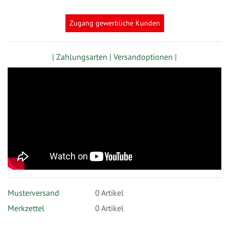
festlegen
Zugang gewerbliche Kunden
| Zahlungsarten |
Versandoptionen |
Musterversand
0
Artikel
Merkzettel
0 Artikel