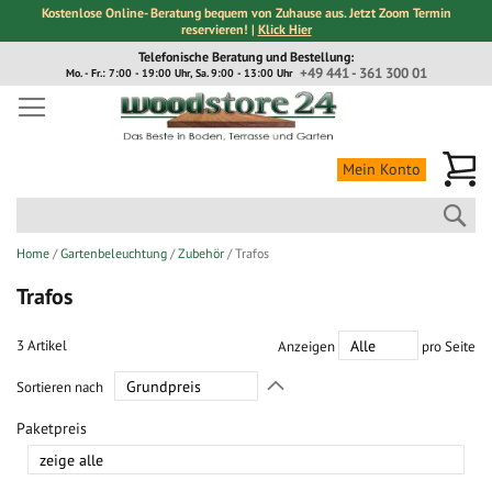
Kostenlose Online- Beratung bequem von Zuhause aus. Jetzt Zoom Termin
reservieren! |
Klick Hier
Direkt
Telefonische Beratung und Bestellung:
zum
+49 441 - 361 300 01
Mo. - Fr.: 7:00 - 19:00 Uhr, Sa. 9:00 - 13:00 Uhr
Inhalt
Me
Mein Konto
Suc
Home
Gartenbeleuchtung
Zubehör
Trafos
Trafos
3
Artikel
Anzeigen
pro Seite
In
Sortieren nach
absteigender
Richtung
Paketpreis
festlegen