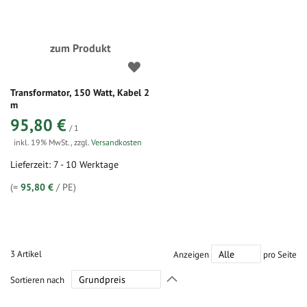
zum Produkt
Transformator, 150 Watt, Kabel 2
m
95,80 €
/ 1
inkl. 19% MwSt.
,
zzgl.
Versandkosten
Lieferzeit: 7 - 10 Werktage
(=
95,80 €
/ PE)
3
Artikel
Anzeigen
pro Seite
In
Sortieren nach
absteigender
Richtung