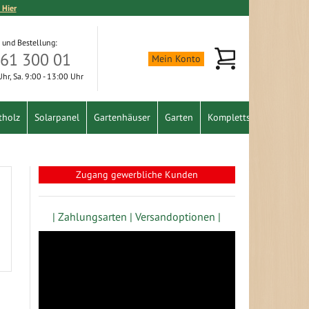
 Hier
 und Bestellung:
Mein Warenkorb
361 300 01
Mein Konto
 Uhr, Sa. 9:00 - 13:00 Uhr
tholz
Solarpanel
Gartenhäuser
Garten
Komplettset
Schnäpp
Zugang gewerbliche Kunden
| Zahlungsarten |
Versandoptionen |