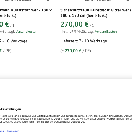
zzaun Kunststoff weiß 180 x
Sichtschutzzaun Kunststoff Gitter weiß
rie Juist)
180 x 150 cm (Serie Juist)
0 €
270,00 €
/ 1
/ 1
MwSt.
,
zzgl.
Versandkosten
inkl. 19% MwSt.
,
zzgl.
Versandkosten
 7 - 10 Werktage
Lieferzeit: 7 - 10 Werktage
€
/ PE)
(=
270,00 €
/ PE)
zum Produkt
zum Produkt
zzaun Kunststoff Gitter weiß
Sichtschutzzaun Kunststoff Gitter weiß
m (Serie Juist)
180 x 180 cm (Serie Juist)
0 €
289,00 €
/ 1
/ 1