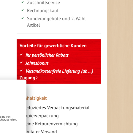
Zuschnittservice
Rechnungskauf
Sonderangebote und 2. Wahl
Artikel
Vorteile für gewerbliche Kunden
Ihr persönlicher Rabatt
Jahresbonus
Versandkostenfreie Lieferung (ab ...)
Zugang
Nachhaltigkeit
Reduziertes Verpackungsmaterial
Papierverpackung
Keine Retourenvernichtung
Digitaler Versand