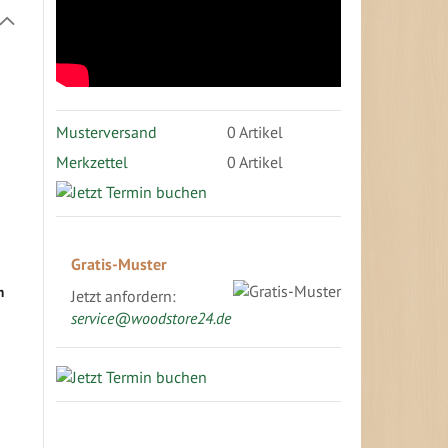
In
absteigender
Richtung
festlegen
Musterversand
0
Artikel
Merkzettel
0 Artikel
Gratis-Muster
m
Jetzt anfordern:
service@woodstore24.de