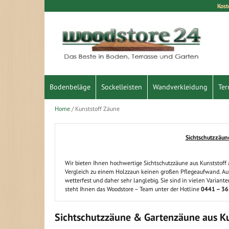
Kost
Direkt
zum
Inhalt
Bodenbeläge
Sockelleisten
Wandverkleidung
Ter
Home
Kunststoff Zäune
Sichtschutzzäune
Wir bieten Ihnen hochwertige Sichtschutzzäune aus Kunststoff a
Vergleich zu einem Holzzaun keinen großen Pflegeaufwand. Auß
wetterfest und daher sehr langlebig. Sie sind in vielen Variant
steht Ihnen das Woodstore – Team unter der Hotline
0441 – 36
Sichtschutzzäune & Gartenzäune aus Ku