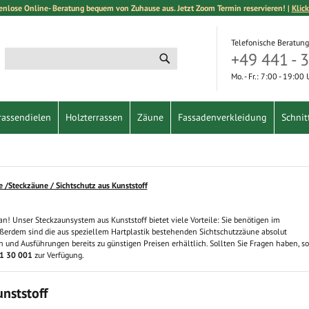
enlose Online- Beratung bequem von Zuhause aus. Jetzt Zoom Termin reservieren! |
Klick
Telefonische Beratung
+49 441 - 
Suche
Suche
Mo. - Fr.: 7:00 - 19:00
rassendielen
Holzterrassen
Zäune
Fassadenverkleidung
Schnit
 /Steckzäune / Sichtschutz aus Kunststoff
n! Unser Steckzaunsystem aus Kunststoff bietet viele Vorteile: Sie benötigen im
erdem sind die aus speziellem Hartplastik bestehenden Sichtschutzzäune absolut
en und Ausführungen bereits zu günstigen Preisen erhältlich. Sollten Sie Fragen haben, so
1 30 001
zur Verfügung.
nststoff