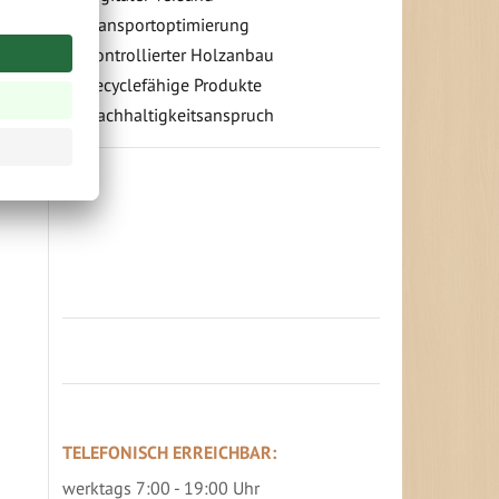
Transportoptimierung
Kontrollierter Holzanbau
Recyclefähige Produkte
Nachhaltigkeitsanspruch
In
absteigender
Richtung
Jetzt Terrassenbilder zusenden und
festlegen
Prämie sichern
TELEFONISCH ERREICHBAR:
werktags 7:00 - 19:00 Uhr