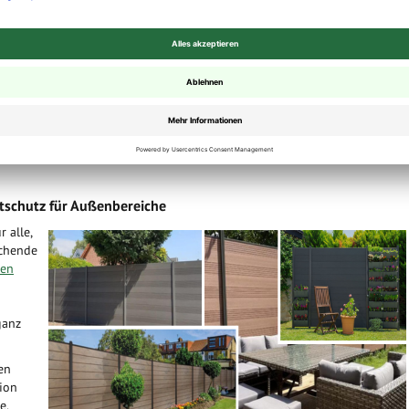
MwSt.
,
zzgl.
Versandkosten
inkl. 19% MwSt.
,
zzgl.
Versandkosten
 7 - 10 Werktage
Lieferzeit: 7 - 10 Werktage
€
/ PE)
(=
289,00 €
/ PE)
pro Seite
Sortieren nach
htschutz für Außenbereiche
 alle,
echende
en
ganz
en
tion
e.