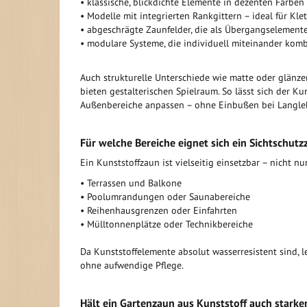
• klassische, blickdichte Elemente in dezenten Farben
• Modelle mit integrierten Rankgittern – ideal für Kl
• abgeschrägte Zaunfelder, die als Übergangselement
• modulare Systeme, die individuell miteinander kom
Auch strukturelle Unterschiede wie matte oder glänze
bieten gestalterischen Spielraum. So lässt sich der K
Außenbereiche anpassen – ohne Einbußen bei Langleb
Für welche Bereiche eignet sich ein Sichtschutz
Ein Kunststoffzaun ist vielseitig einsetzbar – nicht nu
• Terrassen und Balkone
• Poolumrandungen oder Saunabereiche
• Reihenhausgrenzen oder Einfahrten
• Mülltonnenplätze oder Technikbereiche
Da Kunststoffelemente absolut wasserresistent sind, l
ohne aufwendige Pflege.
Hält ein Gartenzaun aus Kunststoff auch stark