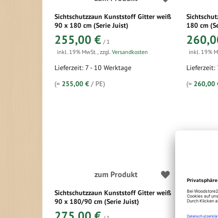
Sichtschutzzaun Kunststoff Gitter weiß
Sichtschut
90 x 180 cm (Serie Juist)
180 cm (Se
255,00 €
260,0
/ 1
inkl. 19% MwSt.
,
zzgl.
Versandkosten
inkl. 19% 
Lieferzeit: 7 - 10 Werktage
Lieferzeit:
(=
255,00 €
/ PE)
(=
260,00 
zum Produkt
Sichtschutzzaun Kunststoff Gitter weiß
Sichtschut
90 x 180/90 cm (Serie Juist)
180 x 90 c
275,00 €
280,0
/ 1