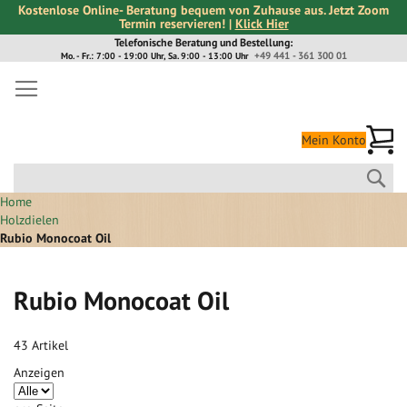
Kostenlose Online- Beratung bequem von Zuhause aus. Jetzt Zoom
Termin reservieren! |
Klick Hier
Direkt
Telefonische Beratung und Bestellung:
+49 441 - 361 300 01
Mo. - Fr.: 7:00 - 19:00 Uhr, Sa. 9:00 - 13:00 Uhr
zum
Inhalt
Me
Mein Konto
Suc
Home
Holzdielen
Rubio Monocoat Oil
Rubio Monocoat Oil
43
Artikel
Anzeigen