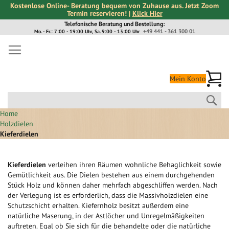
Kostenlose Online- Beratung bequem von Zuhause aus. Jetzt Zoom
Termin reservieren! |
Klick Hier
Direkt
Telefonische Beratung und Bestellung:
+49 441 - 361 300 01
Mo. - Fr.: 7:00 - 19:00 Uhr, Sa. 9:00 - 13:00 Uhr
zum
Inhalt
Me
Mein Konto
Suc
Home
Holzdielen
Kieferdielen
Kieferdielen
verleihen ihren Räumen wohnliche Behaglichkeit sowie
Gemütlichkeit aus. Die Dielen bestehen aus einem durchgehenden
Stück Holz und können daher mehrfach abgeschliffen werden. Nach
der Verlegung ist es erforderlich, dass die Massivholzdielen eine
Schutzschicht erhalten. Kiefernholz besitzt außerdem eine
natürliche Maserung, in der Astlöcher und Unregelmäßigkeiten
auftreten. Egal ob Sie sich für die behandelte oder die natürliche