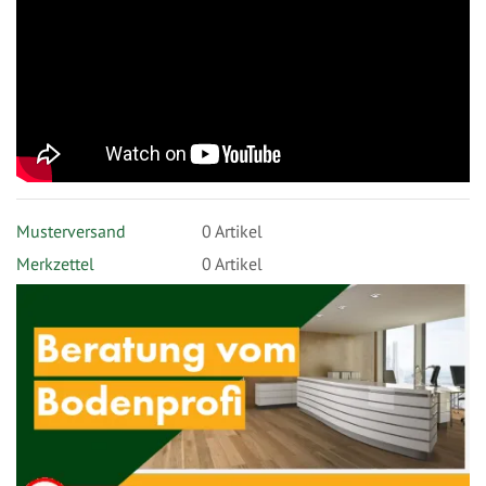
Musterversand
0
Artikel
Merkzettel
0 Artikel