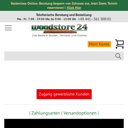
Kostenlose Online- Beratung bequem von Zuhause aus. Jetzt Zoom Termin
reservieren! |
Klick Hier
Direkt
Telefonische Beratung und Bestellung:
zum
+49 441 - 361 300 01
Mo. - Fr.: 7:00 - 19:00 Uhr, Sa. 9:00 - 13:00 Uhr
Inhalt
Me
Mein Konto
Suc
Zugang gewerbliche Kunden
| Zahlungsarten |
Versandoptionen |