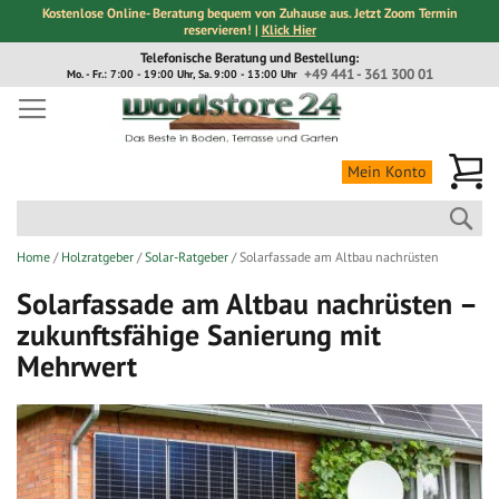
Kostenlose Online- Beratung bequem von Zuhause aus. Jetzt Zoom Termin
reservieren! |
Klick Hier
Direkt
Telefonische Beratung und Bestellung:
zum
+49 441 - 361 300 01
Mo. - Fr.: 7:00 - 19:00 Uhr, Sa. 9:00 - 13:00 Uhr
Inhalt
Me
Mein Konto
Suc
Home
Holzratgeber
Solar-Ratgeber
Solarfassade am Altbau nachrüsten
Solarfassade am Altbau nachrüsten –
zukunftsfähige Sanierung mit
Mehrwert