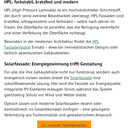
HPL: farbstabil, kratzfest und modern
HPL (High Pressure Laminate) ist ein hochverdichteter Schichtstoff,
der durch seine extreme Belastbarkeit überzeugt. HPL-Fassaden sind
kratzfest, schlagresistent und farbstabil – selbst nach Jahren im
Freien. Die Oberfläche ist porenfrei, was die Reinigung vereinfacht
und einer Verfärbung der Oberfläche vorbeugt.
Besonders in der modernen Architektur findet die
HPL
Fassadenplatte
Einsatz – etwa bei minimalistischen Designs oder
farblich akzentuierten Gebäudeteilen.
Solarfassade: Energiegewinnung trifft Gestaltung
Für alle, die ihre Gebäudehülle nicht nur funktional, sondern auch
energetisch nutzen wollen, bietet die
Solarfassade
eine
zukunftsweisende Lösung. Hier wird die Fassade zur Energiequelle:
Integrierte PV-Elemente erzeugen Strom, während das System
gleichzeitig Schutz vor Wind und Wetter bietet.
Optisch lassen sich moderne Solarfassaden dezent oder
kontrastreich ins Gesamtkonzept einfügen – eine gelungene
Verbindung aus Funktionalität und gestalterischem Anspruch.
Zu unseren Solarfassaden