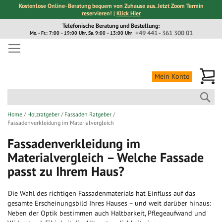
Kostenlose Online- Beratung bequem von Zuhause aus. Jetzt Zoom Termin
reservieren! |
Klick Hier
Direkt
Telefonische Beratung und Bestellung:
zum
+49 441 - 361 300 01
Mo. - Fr.: 7:00 - 19:00 Uhr, Sa. 9:00 - 13:00 Uhr
Inhalt
Me
Mein Konto
Suc
Home
Holzratgeber
Fassaden Ratgeber
Fassadenverkleidung im Materialvergleich
Fassadenverkleidung im
Materialvergleich – Welche Fassade
passt zu Ihrem Haus?
Die Wahl des richtigen Fassadenmaterials hat Einfluss auf das
gesamte Erscheinungsbild Ihres Hauses – und weit darüber hinaus:
Neben der Optik bestimmen auch Haltbarkeit, Pflegeaufwand und