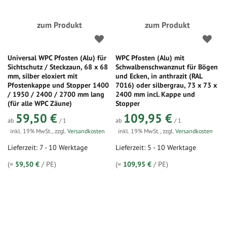
zum Produkt
zum Produkt
Universal WPC Pfosten (Alu) für
WPC Pfosten (Alu) mit
Sichtschutz / Steckzaun, 68 x 68
Schwalbenschwanznut für Bögen
mm, silber eloxiert mit
und Ecken, in anthrazit (RAL
Pfostenkappe und Stopper 1400
7016) oder silbergrau, 73 x 73 x
/ 1950 / 2400 / 2700 mm lang
2400 mm incl. Kappe und
(für alle WPC Zäune)
Stopper
59,50 €
109,95 €
ab
/ 1
ab
/ 1
inkl. 19% MwSt.
,
zzgl.
Versandkosten
inkl. 19% MwSt.
,
zzgl.
Versandkosten
Lieferzeit: 7 - 10 Werktage
Lieferzeit: 5 - 10 Werktage
(=
59,50 €
/ PE)
(=
109,95 €
/ PE)