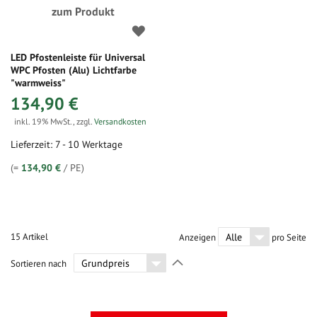
zum Produkt
LED Pfostenleiste für Universal
WPC Pfosten (Alu) Lichtfarbe
"warmweiss"
134,90 €
inkl. 19% MwSt.
,
zzgl.
Versandkosten
Lieferzeit: 7 - 10 Werktage
(=
134,90 €
/ PE)
15
Artikel
Anzeigen
pro Seite
In
Sortieren nach
absteigender
Richtung
festlegen