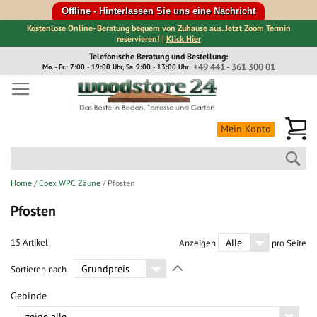
Offline - Hinterlassen Sie uns eine Nachricht
Kostenlose Online- Beratung bequem von Zuhause aus. Jetzt Zoom Termin
reservieren! |
Klick Hier
Direkt
Telefonische Beratung und Bestellung:
zum
+49 441 - 361 300 01
Mo. - Fr.: 7:00 - 19:00 Uhr, Sa. 9:00 - 13:00 Uhr
Inhalt
Me
Mein Konto
Suc
Home
Coex WPC Zäune
Pfosten
Pfosten
15
Artikel
Anzeigen
pro Seite
In
Sortieren nach
absteigender
Richtung
Gebinde
festlegen