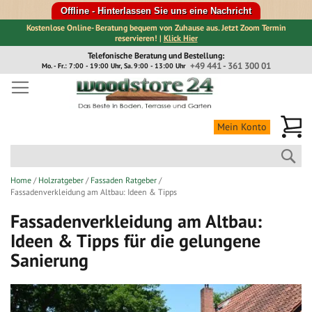
Offline - Hinterlassen Sie uns eine Nachricht
Kostenlose Online- Beratung bequem von Zuhause aus. Jetzt Zoom Termin
reservieren! |
Klick Hier
Direkt
Telefonische Beratung und Bestellung:
zum
+49 441 - 361 300 01
Mo. - Fr.: 7:00 - 19:00 Uhr, Sa. 9:00 - 13:00 Uhr
Inhalt
Me
Mein Konto
Suc
Home
Holzratgeber
Fassaden Ratgeber
Fassadenverkleidung am Altbau: Ideen & Tipps
Fassadenverkleidung am Altbau:
Ideen & Tipps für die gelungene
Sanierung