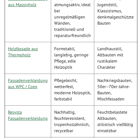
aus Massivholz
atmungsaktiv, ideal
Jugendstil,
bei
Klassizismus,
unregelmäßigen
denkmalgeschützte
Wänden,
Bauten
traditionell und
reparaturfreundlich
Holzfassade aus
Formstabil,
Landhausstil,
Thermoholz
langlebig, geringe
Altbauten mit
Pflege, edle
rustikalem
Holzoptik
Charakter
Fassadenverkleidung
Pflegeleicht,
Nachkriegsbauten,
aus WPC / Coex
wetterfest,
50er–70er-Jahre-
moderne Holzoptik,
Bauten,
farbstabil
Mischfassaden
Resysta
Nachhaltig,
Feuchtbelastete
Fassadenverkleidung
feuchteresistent,
Altbauten,
tropenholzähnlich,
stilistisch vielfältig
recycelbar
einsetzbar