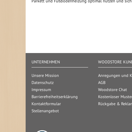
Parkett und Fußbodenheizung optimal nutzen und sich ü
UNTERNEHMEN
WOODSTORE KUND
Unsere Mission
Anregungen und Kr
Datenschutz
AGB
Impressum
Woodstore Chat
Barrierefreiheitserklärung
Kostenloser Muste
Kontaktformular
Rückgabe & Rekla
Stellenangebot