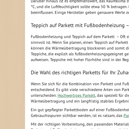
Darüber hinaus ist es empfehlenswert, das Raumklima s
°C, und die Luftfeuchtigkeit sollte etwa 50 % betragen
beeinflussen. Einige Hersteller geben genauere Werte 
Teppich auf Parkett mit Fußbodenheizung –
Fußbodenheizung und Teppich auf dem Parkett – Oft ste
sinnvoll ist. Wenn Sie planen, einen Teppich auf Parket
können die Wärmeübertragung blockieren und somit die 
Teppiche, die explizit als fußbodenheizungsgeeignet 
aufweisen. Teppiche mit hoher Florhöhe sind in der Re
Die Wahl des richtigen Parketts für Ihr Zuh
Wenn Sie sich für die Kombination von Parkett und Fuß
entscheidend. Es gibt viele verschiedene Arten von Par
unterscheiden.
Hochwertiges Parkett
, das speziell für
Wärmeübertragung und ein langfristig stabiles Ergebni
Ein gut gepflegter Parkettboden auf einer Fußbodenheiz
Gebrauchsspuren sichtbar werden, ist es ratsam, das
Par
Mit der richtigen Vorbereitung, den passenden Materia