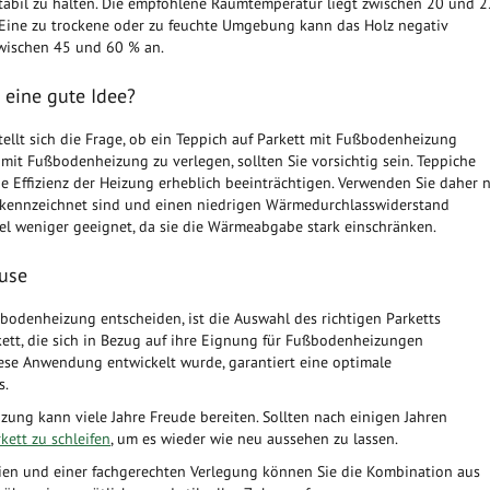
tabil zu halten. Die empfohlene Raumtemperatur liegt zwischen 20 und 2
. Eine zu trockene oder zu feuchte Umgebung kann das Holz negativ
zwischen 45 und 60 % an.
 eine gute Idee?
llt sich die Frage, ob ein Teppich auf Parkett mit Fußbodenheizung
t mit Fußbodenheizung zu verlegen, sollten Sie vorsichtig sein. Teppiche
Effizienz der Heizung erheblich beeinträchtigen. Verwenden Sie daher 
gekennzeichnet sind und einen niedrigen Wärmedurchlasswiderstand
gel weniger geeignet, da sie die Wärmeabgabe stark einschränken.
ause
bodenheizung entscheiden, ist die Auswahl des richtigen Parketts
kett, die sich in Bezug auf ihre Eignung für Fußbodenheizungen
 diese Anwendung entwickelt wurde, garantiert eine optimale
s.
ung kann viele Jahre Freude bereiten. Sollten nach einigen Jahren
kett zu schleifen
, um es wieder wie neu aussehen zu lassen.
lien und einer fachgerechten Verlegung können Sie die Kombination aus