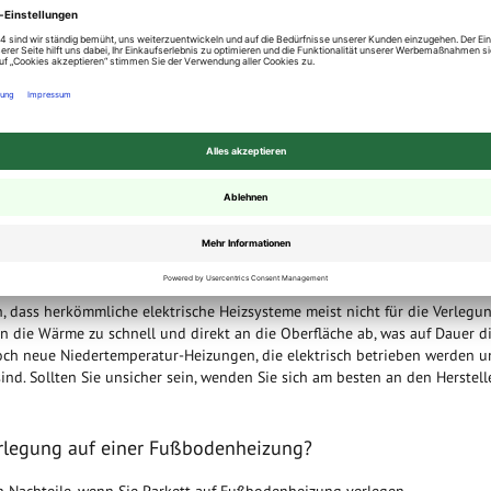
en?
ßbodenheizung beginnen, gibt es einige wichtige Vorbereitungen:
ein.
Ein feuchter Estrich kann zu Schäden am Parkett führen. Vor der
ichs messen lassen.
wird, sollte die Fußbodenheizung mehrere Tage in Betrieb genommen
 durchgetrocknet ist. Dies wird als "Aufheizprotokoll" bezeichnet und sol
er Verlegung im Raum gelagert werden, damit es sich an die
nn. Dies reduziert das Risiko von Verformungen nach der Verlegung.
, dass herkömmliche elektrische Heizsysteme meist nicht für die Verlegu
 die Wärme zu schnell und direkt an die Oberfläche ab, was auf Dauer d
edoch neue Niedertemperatur-Heizungen, die elektrisch betrieben werden 
sind. Sollten Sie unsicher sein, wenden Sie sich am besten an den Herstell
verlegung auf einer Fußbodenheizung?
h Nachteile, wenn Sie Parkett auf Fußbodenheizung verlegen.