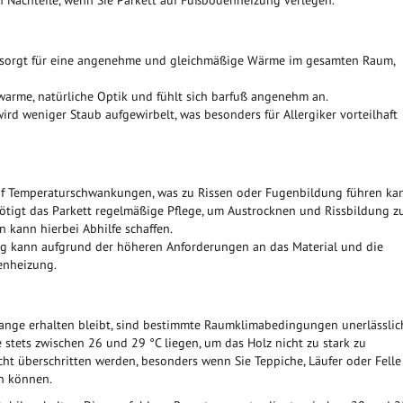
sorgt für eine angenehme und gleichmäßige Wärme im gesamten Raum,
arme, natürliche Optik und fühlt sich barfuß angenehm an.
d weniger Staub aufgewirbelt, was besonders für Allergiker vorteilhaft
uf Temperaturschwankungen, was zu Rissen oder Fugenbildung führen ka
igt das Parkett regelmäßige Pflege, um Austrocknen und Rissbildung z
 kann hierbei Abhilfe schaffen.
g kann aufgrund der höheren Anforderungen an das Material und die
enheizung.
ange erhalten bleibt, sind bestimmte Raumklimabedingungen unerlässlic
stets zwischen 26 und 29 °C liegen, um das Holz nicht zu stark zu
cht überschritten werden, besonders wenn Sie Teppiche, Läufer oder Felle
n können.