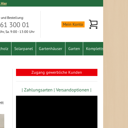
 Hier
 und Bestellung:
Mein Warenkorb
361 300 01
Mein Konto
 Uhr, Sa. 9:00 - 13:00 Uhr
tholz
Solarpanel
Gartenhäuser
Garten
Komplettset
Schnäpp
Zugang gewerbliche Kunden
| Zahlungsarten |
Versandoptionen |
ett