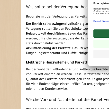
Was sollte bei der Verlegung beachtet werd
Bevor Sie mit der Verlegung des Parketts auf einer Fu
Der Estrich sollte zwingend vollständig ausgetrocknet s
Verlegung sollten Sie den Feuchtigkeitsgehalt des Estr
Heizprotokoll durchführen:
Bevor das Parkett verlegt 
werden, um sicherzustellen, dass der Estrich ausreichend
stets durchgeführt werden.
Akklimatisierung des Parketts:
Das Parkett sollte vor d
Umgebungstemperatur und Luftfeuchtigkeit anpassen ka
Elektrische Heizsysteme und Parkett
Bei der Wahl der Fußbodenheizung sollten Sie beachten
von Parkett empfohlen werden. Diese Heizsysteme geben
Qualität des Parketts beeinträchtigen kann. Es gibt j
für viele Bodenbeläge, einschließlich Parkett, geeignet 
oder an den Kundenservice.
Welche Vor- und Nachteile hat die Parkett
Wie bei jeder Entscheidung gibt es sowohl Vor- als auc