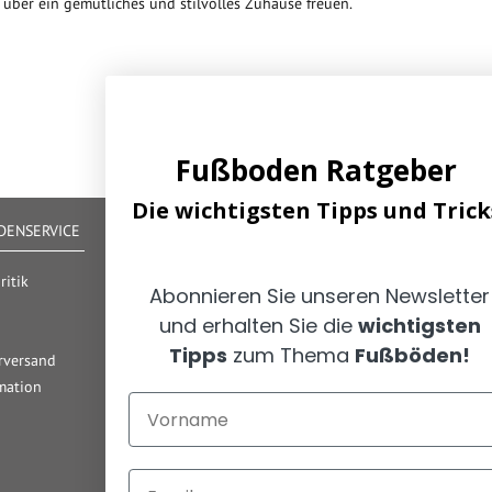
ber ein gemütliches und stilvolles Zuhause freuen.
Fußboden Ratgeber
Die wichtigsten Tipps und Trick
ENSERVICE
IHRE VORTEILE
Alle gängigen Zahlungsarten verfügbar
itik
Abonnieren Sie unseren Newsletter
Zertifizierter und geprüfter Shop
und erhalten Sie die
wichtigsten
Geld-Zurück-Garantie
Günstige Versandkosten/ Frachtkostenfreigrenzen
Tipps
zum Thema
Fußböden!
rversand
mation