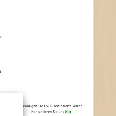
e
t
g
.
em
Benötigen Sie FSC®-zertifizierte Ware?
Kontaktieren Sie uns
hier