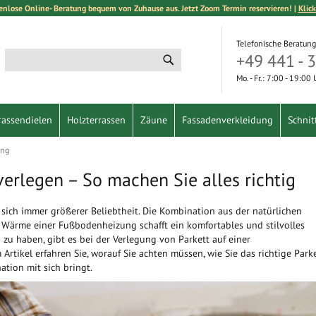
enlose Online- Beratung bequem von Zuhause aus. Jetzt Zoom Termin reservieren! |
Klick
Telefonische Beratung
+49 441 - 
Suche
Suche
Mo. - Fr.: 7:00 - 19:00
rassendielen
Holzterrassen
Zäune
Fassadenverkleidung
Schnit
ung
erlegen – So machen Sie alles richtig
 sich immer größerer Beliebtheit. Die Kombination aus der natürlichen
Wärme einer Fußbodenheizung schafft ein komfortables und stilvolles
zu haben, gibt es bei der Verlegung von Parkett auf einer
rtikel erfahren Sie, worauf Sie achten müssen, wie Sie das richtige Park
tion mit sich bringt.