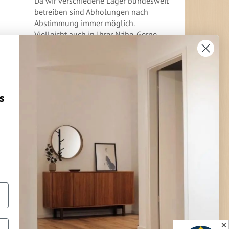
Da wir verschiedene Läger bundesweit
betreiben sind Abholungen nach
Abstimmung immer möglich.
Vielleicht auch in Ihrer Nähe. Gerne
geben wir Ihnen Auskunft
s
FLEXIBLE ZAHLUNG
Vorkasse
Überweisung
Lastschrift
Nachnahme
Rechnung
Kreditkarte
Paypal
Bar bei Abholung
✕