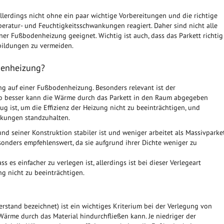
llerdings nicht ohne ein paar wichtige Vorbereitungen und die richtige
mperatur- und Feuchtigkeitsschwankungen reagiert. Daher sind nicht alle
er Fußbodenheizung geeignet. Wichtig ist auch, dass das Parkett richtig
bildungen zu vermeiden.
odenheizung?
ung auf einer Fußbodenheizung. Besonders relevant ist der
sto besser kann die Wärme durch das Parkett in den Raum abgegeben
g ist, um die Effizienz der Heizung nicht zu beeinträchtigen, und
nkungen standzuhalten.
nd seiner Konstruktion stabiler ist und weniger arbeitet als Massivparket
onders empfehlenswert, da sie aufgrund ihrer Dichte weniger zu
ss es einfacher zu verlegen ist, allerdings ist bei dieser Verlegeart
ng nicht zu beeinträchtigen.
stand bezeichnet) ist ein wichtiges Kriterium bei der Verlegung von
 Wärme durch das Material hindurchfließen kann. Je niedriger der