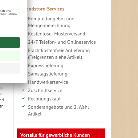
Woodstore-Services
Komplettangebot und
Mengenberechnung
Kostenloser Musterversand
24/7 Telefon- und Onlineservice
lte
Frachtkostenfreie Anlieferung
(Freigrenzen siehe Artikel)
Expresslieferung
Samstagslieferung
Handwerkerservice
ng
Zuschnittservice
ie
Rechnungskauf
und
er
Sonderangebote und 2. Wahl
Artikel
Vorteile für gewerbliche Kunden