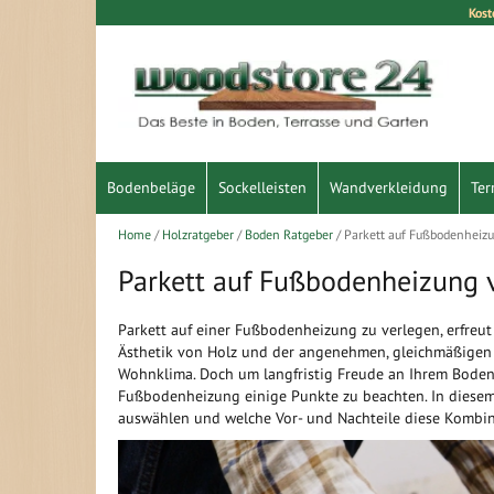
Kost
Direkt
zum
Inhalt
Bodenbeläge
Sockelleisten
Wandverkleidung
Ter
Home
Holzratgeber
Boden Ratgeber
Parkett auf Fußbodenheiz
Parkett auf Fußbodenheizung v
Parkett auf einer Fußbodenheizung zu verlegen, erfreut
Ästhetik von Holz und der angenehmen, gleichmäßigen 
Wohnklima. Doch um langfristig Freude an Ihrem Boden 
Fußbodenheizung einige Punkte zu beachten. In diesem A
auswählen und welche Vor- und Nachteile diese Kombina