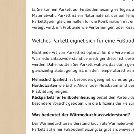
Ja, Sie können Parkett auf Fußbodenheizung verlegen, a
Materialwahl. Parkett ist ein Naturmaterial, das auf Te
Parketttypen gleichermaßen für die Kombination mit ein
verlegt wird, um Probleme wie Verformungen oder Riss
Welches Parkett eignet sich für eine Fußb
Nicht jede Art von Parkett ist optimal für die Verwend
Wärmedurchlasswiderstand: Je niedriger dieser ist, de
werden. Daher sollten Sie Parkett wählen, das dünn genu
gleichzeitig stabil genug ist, um den Temperaturschwa
Mehrschichtparkett
ist besonders geeignet, da es aufgru
Hartholzarten
wie Eiche, Ahorn oder Nussbaum sind bes
Rissbildung neigen.
Klickparkett für Fußbodenheizung
bietet den Vorteil, da
besondere Vorsicht geboten, um die Effizienz der Heizu
Was bedeutet der Wärmedurchlasswiderstand?
Der Wärmedurchlasswiderstand (auch als Wärmeleitwider
Parkett auf einer Fußbodenheizung. Er gibt an, wieviel