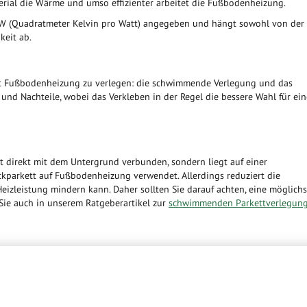
erial die Wärme und umso effizienter arbeitet die Fußbodenheizung.
W (Quadratmeter Kelvin pro Watt) angegeben und hängt sowohl von der
keit ab.
mit Fußbodenheizung zu verlegen: die schwimmende Verlegung und das
 und Nachteile, wobei das Verkleben in der Regel die bessere Wahl für ein
 direkt mit dem Untergrund verbunden, sondern liegt auf einer
ckparkett auf Fußbodenheizung verwendet. Allerdings reduziert die
zleistung mindern kann. Daher sollten Sie darauf achten, eine möglichs
ie auch in unserem Ratgeberartikel zur
schwimmenden Parkettverlegun
arkett auf Fußbodenheizung. Dabei wird das Parkett vollflächig mit ein
de sorgt für eine bessere Wärmeübertragung, da es keine Luftschichten
Heizleistung beeinträchtigen könnten. Wichtig ist, dass der verwendete
hnung des Holzes bei Temperaturschwankungen zu kompensieren.