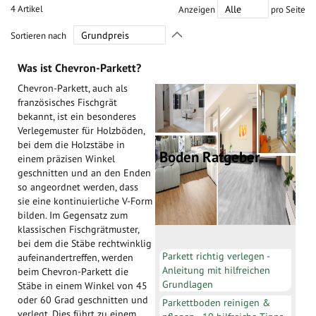
4
Artikel
Anzeigen
pro Seite
In
Sortieren nach
absteigender
Richtung
Was ist Chevron-Parkett?
festlegen
Chevron-Parkett, auch als
französisches Fischgrät
bekannt, ist ein besonderes
Verlegemuster für Holzböden,
bei dem die Holzstäbe in
Boden Ratgeber
einem präzisen Winkel
geschnitten und an den Enden
so angeordnet werden, dass
sie eine kontinuierliche V-Form
bilden. Im Gegensatz zum
klassischen Fischgrätmuster,
bei dem die Stäbe rechtwinklig
Parkett richtig verlegen -
aufeinandertreffen, werden
Anleitung mit hilfreichen
beim Chevron-Parkett die
Grundlagen
Stäbe in einem Winkel von 45
oder 60 Grad geschnitten und
Parkettboden reinigen &
verlegt. Dies führt zu einem