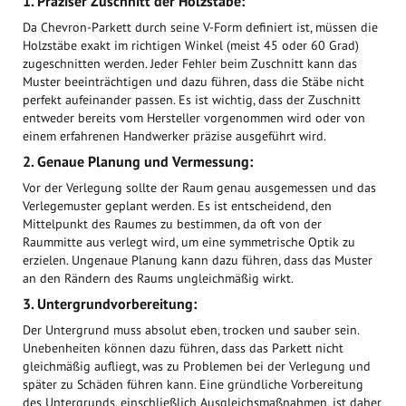
1.
Präziser Zuschnitt der Holzstäbe:
Da Chevron-Parkett durch seine V-Form definiert ist, müssen die
Holzstäbe exakt im richtigen Winkel (meist 45 oder 60 Grad)
zugeschnitten werden. Jeder Fehler beim Zuschnitt kann das
Muster beeinträchtigen und dazu führen, dass die Stäbe nicht
perfekt aufeinander passen. Es ist wichtig, dass der Zuschnitt
entweder bereits vom Hersteller vorgenommen wird oder von
einem erfahrenen Handwerker präzise ausgeführt wird.
2.
Genaue Planung und Vermessung:
Vor der Verlegung sollte der Raum genau ausgemessen und das
Verlegemuster geplant werden. Es ist entscheidend, den
Mittelpunkt des Raumes zu bestimmen, da oft von der
Raummitte aus verlegt wird, um eine symmetrische Optik zu
erzielen. Ungenaue Planung kann dazu führen, dass das Muster
an den Rändern des Raums ungleichmäßig wirkt.
3.
Untergrundvorbereitung:
Der Untergrund muss absolut eben, trocken und sauber sein.
Unebenheiten können dazu führen, dass das Parkett nicht
gleichmäßig aufliegt, was zu Problemen bei der Verlegung und
später zu Schäden führen kann. Eine gründliche Vorbereitung
des Untergrunds, einschließlich Ausgleichsmaßnahmen, ist daher