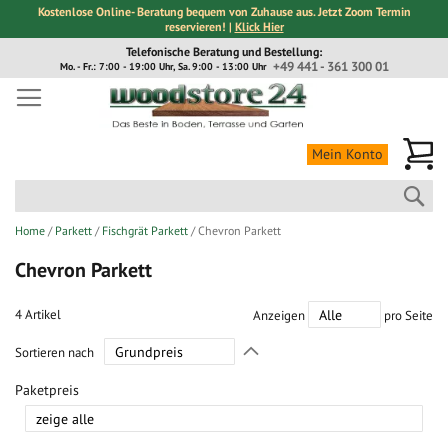
Kostenlose Online- Beratung bequem von Zuhause aus. Jetzt Zoom Termin
reservieren! |
Klick Hier
Direkt
Telefonische Beratung und Bestellung:
zum
+49 441 - 361 300 01
Mo. - Fr.: 7:00 - 19:00 Uhr, Sa. 9:00 - 13:00 Uhr
Inhalt
Me
Mein Konto
Suc
Home
Parkett
Fischgrät Parkett
Chevron Parkett
Chevron Parkett
4
Artikel
Anzeigen
pro Seite
In
Sortieren nach
absteigender
Richtung
Paketpreis
festlegen