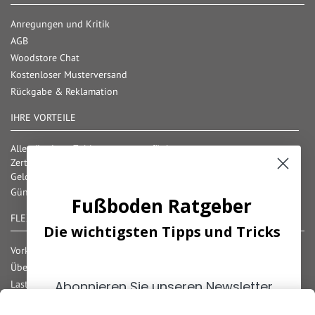
Anregungen und Kritik
AGB
Woodstore Chat
Kostenloser Musterversand
Rückgabe & Reklamation
IHRE VORTEILE
Alle gängigen Zahlungsarten verfügbar
Zertifizierter und geprüfter Shop
Geld-Zurück-Garantie
Günstige Versandkosten/ Frachtkostenfreigrenzen
Fußboden Ratgeber
FLEXIBLE ZAHLUNG
Die wichtigsten Tipps und Tricks
Vorkasse
Überweisung
Lastschrift
Abonnieren Sie unseren Newsletter
Nachnahme
und erhalten Sie die
wichtigsten