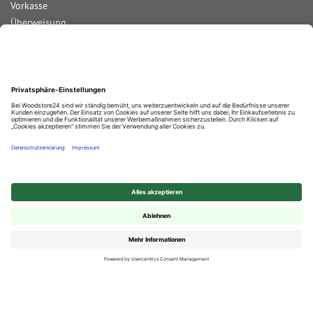
Vorkasse
Überweisung
Lastschrift
Nachnahme
Rechnung
Kreditkarte
Paypal
Bar bei Abholung
Durchschnittliche Bewertung von
Woodstore GmbH & Co KG
bei Trustami:
4.68
/
5.00
mit
858
Bewertungen
|
Bewertungsgrundlage des Anbieters: 4 Verkaufs- und 2 Bewertungsplattformen
✕
© 2025 Woodstore GmbH & Co. KG