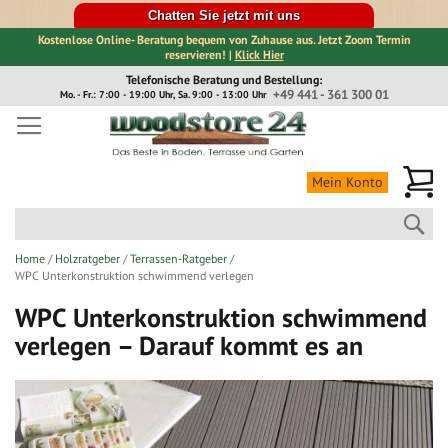
Chatten Sie jetzt mit uns
Kostenlose Online- Beratung bequem von Zuhause aus. Jetzt Zoom Termin
reservieren! |
Klick Hier
Direkt
Telefonische Beratung und Bestellung:
zum
+49 441 - 361 300 01
Mo. - Fr.: 7:00 - 19:00 Uhr, Sa. 9:00 - 13:00 Uhr
Inhalt
Me
Mein Konto
Suc
Home
Holzratgeber
Terrassen-Ratgeber
WPC Unterkonstruktion schwimmend verlegen
WPC Unterkonstruktion schwimmend
verlegen – Darauf kommt es an