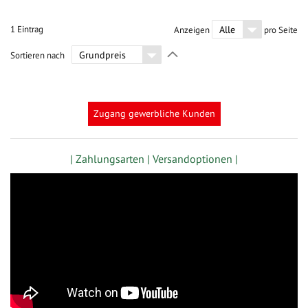
1
Eintrag
Anzeigen
pro Seite
In
Sortieren nach
absteigender
Richtung
festlegen
Zugang gewerbliche Kunden
| Zahlungsarten |
Versandoptionen |