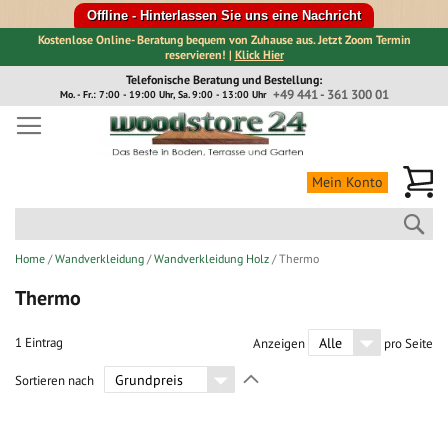
Offline - Hinterlassen Sie uns eine Nachricht
Kostenlose Online- Beratung bequem von Zuhause aus. Jetzt Zoom Termin
reservieren! |
Klick Hier
Direkt
Telefonische Beratung und Bestellung:
zum
+49 441 - 361 300 01
Mo. - Fr.: 7:00 - 19:00 Uhr, Sa. 9:00 - 13:00 Uhr
Inhalt
Me
Mein Konto
Suc
Home
Wandverkleidung
Wandverkleidung Holz
Thermo
Thermo
1
Eintrag
Anzeigen
pro Seite
In
Sortieren nach
absteigender
Richtung
festlegen