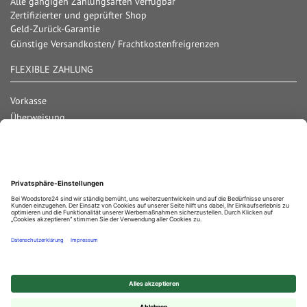
Alle gängigen Zahlungsarten verfügbar
Zertifizierter und geprüfter Shop
Geld-Zurück-Garantie
Günstige Versandkosten/ Frachtkostenfreigrenzen
FLEXIBLE ZAHLUNG
Vorkasse
Überweisung
Lastschrift
Nachnahme
Rechnung
Kreditkarte
Paypal
Bar bei Abholung
Durchschnittliche Bewertung von
Woodstore GmbH & Co KG
bei Trustami:
4.67
/