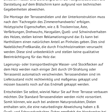
Darstellung auf dem Bildschirm kann aufgrund von technischen
Gegebenheiten abweichen.
Die Montage der Terrassendielen und der Unterkonstruktion muss
nach den "Fachregeln des Zimmererhandwerks" erfolgen.
Holztypische Eigenschaften, wie z. B. Trockenrisse, Äste,
Verfärbungen, Drehwuchs, Harzgallen, Quell- und Schwindverhalten
des Holzes, stellen keinen Reklamationsgrund dar. Es kann bei
Harthölzern einen natürlichen Anteil an Pinholes geben. Dies sind
Nadellöcher/Freßkanäle, die durch Frischholzinsekten verursacht
werden. Diese sind unbedenklich und stellen keine qualitative
Beeinträchtigung für das Holz dar.
Lagerungs- oder transportbedingte Wasser- und Stockflecken auf
dem Holz werden nach einiger Zeit durch UV-Strahlung oder
Terrassenöl automatisch verschwinden. Terrassendielen sind im
Lieferzustand nicht rechtwinklig und maßgenau gekappt und
müssen bauseits noch auf das Endmaß gekappt werden.
Entscheiden Sie selbst, wieviel Natur Sie auf Ihrer Terrasse verbauen
möchten. Die Standard-Terrassendielen werden nicht vorsortiert.
Somit können, wie auch bei anderen Naturprodukten, Dielen
enthalten sein, die eine naturbedingte Abweichung haben z. B.
Quell- und Schwundverhalten. Daher empfiehlt der Handwerker bei