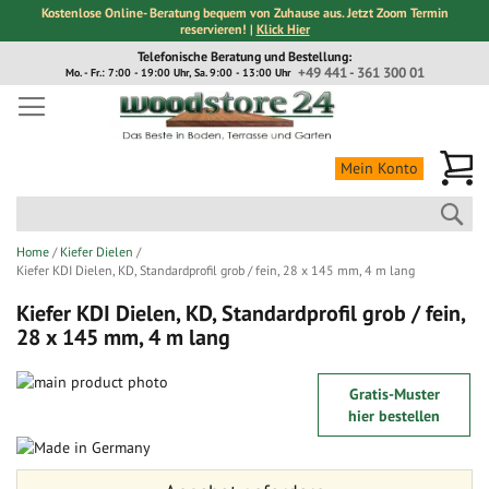
Kostenlose Online- Beratung bequem von Zuhause aus. Jetzt Zoom Termin
reservieren! |
Klick Hier
Direkt
Telefonische Beratung und Bestellung:
zum
+49 441 - 361 300 01
Mo. - Fr.: 7:00 - 19:00 Uhr, Sa. 9:00 - 13:00 Uhr
Inhalt
Me
Mein Konto
Suc
Home
Kiefer Dielen
Kiefer KDI Dielen, KD, Standardprofil grob / fein, 28 x 145 mm, 4 m lang
Kiefer KDI Dielen, KD, Standardprofil grob / fein,
28 x 145 mm, 4 m lang
Zum
Gratis-Muster
Ende
Zum
hier bestellen
der
Anfang
Bildergalerie
der
springen
Bildergalerie