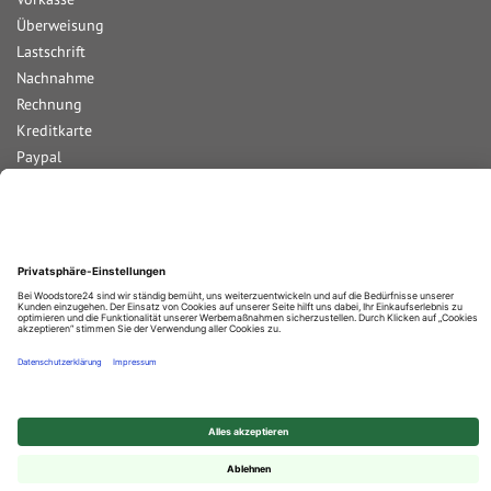
Überweisung
Lastschrift
Nachnahme
Rechnung
Kreditkarte
Paypal
Bar bei Abholung
Durchschnittliche Bewertung von
Woodstore GmbH & Co KG
bei Trustami:
4.67
/
5.00
mit
861
Bewertungen
|
Bewertungsgrundlage des Anbieters: 4 Verkaufs- und 2 Bewertungsplattformen
© 2025 Woodstore GmbH & Co. KG