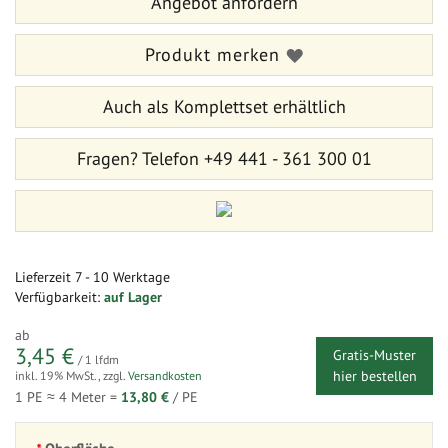
Angebot anfordern
springen
Produkt merken
Auch als Komplettset erhältlich
Fragen?
Telefon +49 441 - 361 300 01
Lieferzeit
7 - 10 Werktage
Verfügbarkeit:
auf Lager
ab
3,45 €
Gratis-Muster
/ 1 lfdm
hier bestellen
inkl. 19% MwSt.
,
zzgl.
Versandkosten
1 PE ≈
4
Meter =
13,80 €
/ PE