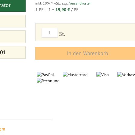
inkl. 19% MwSt.
,
zzgl.
Versandkosten
rator
1 PE ≈
1
=
19,90 €
/ PE
St.
 01
In den Warenkorb
 qm