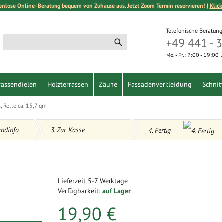
enlose Online- Beratung bequem von Zuhause aus. Jetzt Zoom Termin reservieren! |
Klick
Telefonische Beratung
+49 441 - 
Suche
Suche
Mo. - Fr.: 7:00 - 19:00
rassendielen
Holzterrassen
Zäune
Fassadenverkleidung
Schnit
, Rolle ca. 15,7 qm
andinfo
3. Zur Kasse
4. Fertig
Lieferzeit
5-7 Werktage
Verfügbarkeit:
auf Lager
19,90 €