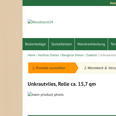
Kost
Direkt
zum
Inhalt
Bodenbeläge
Sockelleisten
Wandverkleidung
Ter
Home
Hartholz Dielen
Bangkirai Dielen
Zubehör
Unkrautvlies
1. Produkte auswählen
2. Warenkorb & Vers
Unkrautvlies, Rolle ca. 15,7 qm
Zum
Ende
Zum
der
Anfang
Bildergalerie
der
springen
Bildergalerie