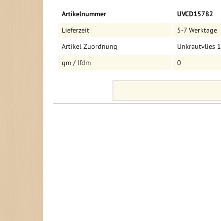
Mehr
Rolle ca. 15,7 qm
Artikelnummer
UVCD15782
Informationen
Lieferzeit
5-7 Werktage
Artikel Zuordnung
Unkrautvlies 
qm / lfdm
0