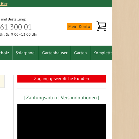
 Hier
 und Bestellung:
Mein Warenkorb
361 300 01
Mein Konto
 Uhr, Sa. 9:00 - 13:00 Uhr
tholz
Solarpanel
Gartenhäuser
Garten
Komplettset
Schnäpp
Zugang gewerbliche Kunden
| Zahlungsarten |
Versandoptionen |