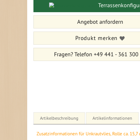
Terrassenkonfigu
springen
Angebot anfordern
Produkt merken
Fragen?
Telefon +49 441 - 361 300
Artikelbeschreibung
Artikelinformationen
Details für Unkrautvlies, Rolle ca. 15,7 qm
Zusatzinformationen für Unkrautvlies, Rolle ca. 15,7