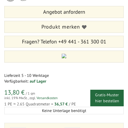
Bildergalerie
der
springen
Bildergalerie
Angebot anfordern
springen
Produkt merken
Fragen?
Telefon +49 441 - 361 300 01
Lieferzeit
5 - 10 Werktage
Verfügbarkeit:
auf Lager
13,80 €
/ 1 qm
Gratis-Muster
inkl. 19% MwSt.
,
zzgl.
Versandkosten
hier bestellen
1 PE ≈
2.65
Quadratmeter =
36,57 €
/ PE
Keine Unterlage benötigt