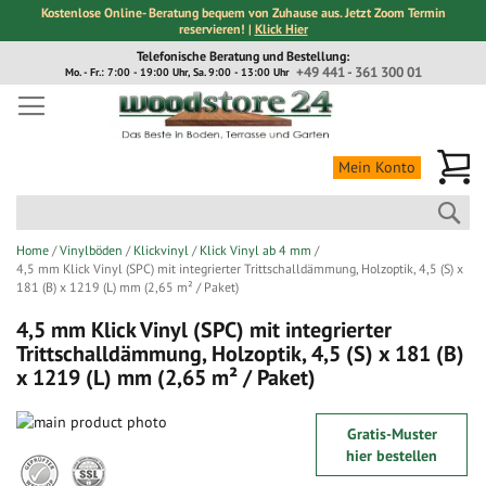
Kostenlose Online- Beratung bequem von Zuhause aus. Jetzt Zoom Termin
reservieren! |
Klick Hier
Direkt
Telefonische Beratung und Bestellung:
zum
+49 441 - 361 300 01
Mo. - Fr.: 7:00 - 19:00 Uhr, Sa. 9:00 - 13:00 Uhr
Inhalt
Me
Mein Konto
Suc
Home
Vinylböden
Klickvinyl
Klick Vinyl ab 4 mm
4,5 mm Klick Vinyl (SPC) mit integrierter Trittschalldämmung, Holzoptik, 4,5 (S) x
181 (B) x 1219 (L) mm (2,65 m² / Paket)
4,5 mm Klick Vinyl (SPC) mit integrierter
Trittschalldämmung, Holzoptik, 4,5 (S) x 181 (B)
x 1219 (L) mm (2,65 m² / Paket)
Zum
Gratis-Muster
Ende
Zum
hier bestellen
der
Anfang