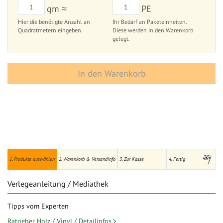
qm ≈
PE
Hier die benötigte Anzahl an
Ihr Bedarf an Paketeinheiten.
Quadratmetern eingeben.
Diese werden in den Warenkorb
gelegt.
In den Warenkorb
1. Produkte auswählen
2. Warenkorb & Versandinfo
3. Zur Kasse
4. Fertig
Verlegeanleitung / Mediathek
Tipps vom Experten
Ratgeber Holz / Vinyl / Detailinfos