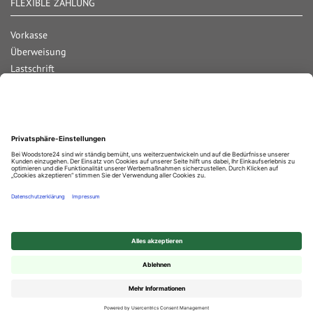
FLEXIBLE ZAHLUNG
Vorkasse
Überweisung
Lastschrift
Nachnahme
Rechnung
Kreditkarte
Paypal
Bar bei Abholung
Durchschnittliche Bewertung von
Woodstore GmbH & Co KG
bei Trustami:
4.67
/
5.00
mit
859
Bewertungen
|
Bewertungsgrundlage des Anbieters: 4 Verkaufs- und 2 Bewertungsplattformen
✕
© 2025 Woodstore GmbH & Co. KG