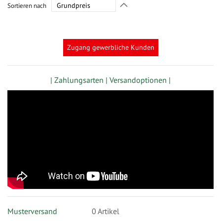
In
Sortieren nach
absteigender
Richtung
festlegen
Zugang gewerbliche Kunden
| Zahlungsarten |
Versandoptionen |
Musterversand
0
Artikel