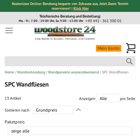
Kostenlose Online- Beratung bequem von Zuhause aus. Jetzt Zoom Termin
reservieren! |
Klick Hier
Direkt
Telefonische Beratung und Bestellung:
zum
+49 441 - 361 300 01
Mo. - Fr.: 7:00 - 19:00 Uhr, Sa. 9:00 - 13:00 Uhr
Inhalt
Me
Mein Konto
Suc
Home
Wandverkleidung
Wandpaneele wasserabweisend
SPC Wandfliesen
SPC Wandfliesen
13
Artikel
Anzeigen
pro Seite
In
Sortieren nach
absteigender
Richtung
Paketpreis
festlegen