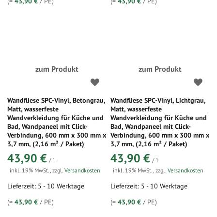
(=
43,90 €
/ PE)
(=
43,90 €
/ PE)
zum Produkt
zum Produkt
Wandfliese SPC-Vinyl, Betongrau,
Wandfliese SPC-Vinyl, Lichtgrau,
Matt, wasserfeste
Matt, wasserfeste
Wandverkleidung für Küche und
Wandverkleidung für Küche und
Bad, Wandpaneel mit Click-
Bad, Wandpaneel mit Click-
Verbindung, 600 mm x 300 mm x
Verbindung, 600 mm x 300 mm x
3,7 mm, (2,16 m² / Paket)
3,7 mm, (2,16 m² / Paket)
43,90 €
43,90 €
/ 1
/ 1
inkl. 19% MwSt.
,
zzgl.
Versandkosten
inkl. 19% MwSt.
,
zzgl.
Versandkosten
Lieferzeit: 5 - 10 Werktage
Lieferzeit: 5 - 10 Werktage
(=
43,90 €
/ PE)
(=
43,90 €
/ PE)