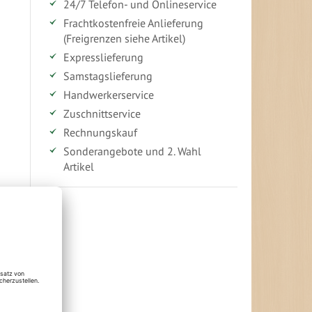
24/7 Telefon- und Onlineservice
Frachtkostenfreie Anlieferung
(Freigrenzen siehe Artikel)
0
Expresslieferung
Samstagslieferung
e
Handwerkerservice
Zuschnittservice
Rechnungskauf
Sonderangebote und 2. Wahl
Artikel
Vorteile für gewerbliche Kunden
Ihr persönlicher Rabatt
Jahresbonus
Versandkostenfreie Lieferung (ab ...)
Zugang