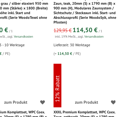
 grau / silber eloxiert 950 mm
Zaun, teak, 20mm (S) x 1790 mm (B) x
0 mm (Stärke) x 1800 (Breite)
900 mm (H), Modulares Zaunsystem /
he inkl. Start und
Sichtschutz / Steckzaun inkl. Start- und
rofil (Serie WoodoTexel ohne
Abschlussprofil (Serie WoodoSylt, ohne
Pfosten)
sonderangebot
0 €
114,50 €
129,95 €
/ 1
/ 1
MwSt.
,
zzgl.
Versandkosten
inkl. 19% MwSt.
,
zzgl.
Versandkosten
 5 - 10 Werktage
Lieferzeit: 30 Werktage
€
/ PE)
(=
114,50 €
/ PE)
12% Rabatt
zum Produkt
zum Produkt
ium Komplettset, WPC Coex.
XXXL Premium Komplettset, WPC Coex.
ge, 20mm (S) x 1790 mm (B) x
Zaun, anthrazit, 20mm (S) x 1790 mm