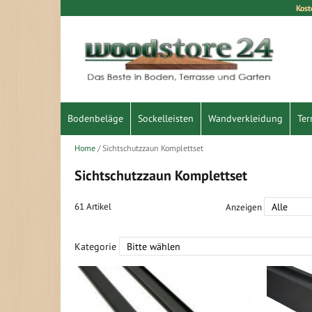
Kost
Direkt
zum
Inhalt
Bodenbeläge
Sockelleisten
Wandverkleidung
Ter
Home
Sichtschutzzaun Komplettset
Sichtschutzzaun Komplettset
61
Artikel
Anzeigen
Kategorie