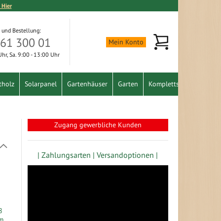
 Hier
 und Bestellung:
Mein Warenkorb
361 300 01
Mein Konto
 Uhr, Sa. 9:00 - 13:00 Uhr
tholz
Solarpanel
Gartenhäuser
Garten
Komplettset
Schnäpp
Zugang gewerbliche Kunden
In
absteigender
| Zahlungsarten |
Versandoptionen |
Richtung
festlegen