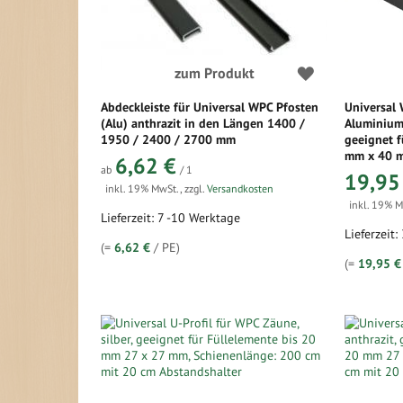
zum Produkt
Abdeckleiste für Universal WPC Pfosten
Universal 
(Alu) anthrazit in den Längen 1400 /
Aluminium 
1950 / 2400 / 2700 mm
geeignet f
mm x 40 m
6,62 €
ab
/ 1
19,95
inkl. 19% MwSt.
,
zzgl.
Versandkosten
inkl. 19% 
Lieferzeit: 7 -10 Werktage
Lieferzeit:
(=
6,62 €
/ PE)
(=
19,95 €