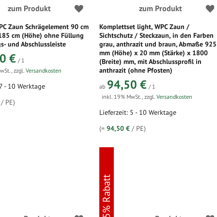
zum Produkt
zum Produkt
PC Zaun Schrägelement 90 cm
Komplettset light, WPC Zaun /
 185 cm (Höhe) ohne Füllung
Sichtschutz / Steckzaun, in den Farben
s- und Abschlussleiste
grau, anthrazit und braun, Abmaße 925
mm (Höhe) x 20 mm (Stärke) x 1800
0 €
/ 1
(Breite) mm, mit Abschlussprofil in
anthrazit (ohne Pfosten)
MwSt.
,
zzgl.
Versandkosten
94,50 €
 7 - 10 Werktage
ab
/ 1
inkl. 19% MwSt.
,
zzgl.
Versandkosten
/ PE)
Lieferzeit: 5 - 10 Werktage
(=
94,50 €
/ PE)
5% Rabatt