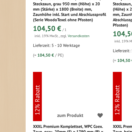
Steckzaun, grau 950 mm (Höhe) x 20
Steckzaun,
mm (Stärke) x 1800 (Breite) mm,
(Höhe) x 2
Zaunhöhe inkl. Start und Abschlussprofil
mm, Zaunhö
(Serie WoodoTexel ohne Pfosten)
Abschlussp
Pfosten)
104,50 €
/ 1
104,5
inkl. 19% MwSt.
,
zzgl.
Versandkosten
inkl. 19% 
Lieferzeit: 5 - 10 Werktage
Lieferzeit:
(=
104,50 €
/ PE)
(=
104,50 
12% Rabatt
12% Rabatt
zum Produkt
XXXL Premium Komplettset, WPC Coex.
XXXL Prem
Zaun, grau, 20mm (S) x 1790 mm (B) x
Zaun, bei