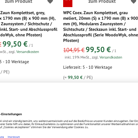
zum Produkt
zum Produkt
Zaun Komplettset, grey,
WPC Coex. Zaun Komplettset, grau
x 1790 mm (B) x 900 mm (H),
meliert, 20mm (S) x 1790 mm (B) x 90
Zaunsystem / Sichtschutz /
mm (H), Modulares Zaunsystem /
inkl. Start- und Abschlussprofil
Sichtschutz / Steckzaun inkl. Start- und
odoWyk, ohne Pfosten)
Abschlussprofil (Serie WoodoWyk, ohn
Pfosten)
ot
99,50 €
€
/ 1
sonderangebot
99,50 €
104,95 €
/ 1
MwSt.
,
zzgl.
Versandkosten
inkl. 19% MwSt.
,
zzgl.
Versandkosten
 5 - 10 Werktage
Lieferzeit: 5 - 10 Werktage
/ PE)
(=
99,50 €
/ PE)
zum Produkt
zum Produkt