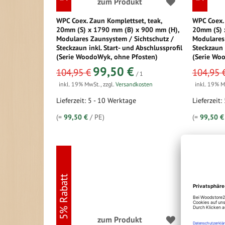
zum Produkt
WPC Coex. Zaun Komplettset, teak,
WPC Coex. 
20mm (S) x 1790 mm (B) x 900 mm (H),
20mm (S) 
Modulares Zaunsystem / Sichtschutz /
Modulares 
Steckzaun inkl. Start- und Abschlussprofil
Steckzaun 
(Serie WoodoWyk, ohne Pfosten)
(Serie Wo
sonderangebot
sonderangeb
99,50 €
104,95 €
104,95 
/ 1
inkl. 19% MwSt.
,
zzgl.
Versandkosten
inkl. 19% 
Lieferzeit: 5 - 10 Werktage
Lieferzeit:
(=
99,50 €
/ PE)
(=
99,50 €
5% Rabatt
5% Rabatt
zum Produkt