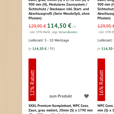
900 mm (H), Modulares Zaunsystem /
900 mm (H
Sichtschutz / Steckzaun inkl. Start- und
Sichtschut
Abschlussprofil (Serie WoodoSylt, ohne
Abschlussp
Pfosten)
Pfosten)
sonderangebot
sonderangeb
114,50 €
129,95 €
129,95 
/ 1
inkl. 19% MwSt.
,
zzgl.
Versandkosten
inkl. 19% 
Lieferzeit: 5 - 10 Werktage
Lieferzeit:
(=
114,50 €
/ PE)
(=
114,50 
12% Rabatt
16% Rabatt
zum Produkt
XXXL Premium Komplettset, WPC Coex.
WPC Coex. 
Zaun, grau meliert, 20mm (S) x 1790 mm
mm (S) x 