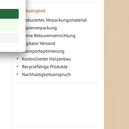
Nachhaltigkeit
Reduziertes Verpackungsmaterial
Papierverpackung
Keine Retourenvernichtung
Digitaler Versand
Transportoptimierung
Kontrollierter Holzanbau
Recyclefähige Produkte
Nachhaltigkeitsanspruch
Jetzt Terrassenbilder zusenden und
Prämie sichern