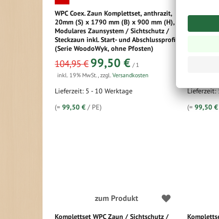
WPC Coex. Zaun Komplettset, anthrazit,
WPC Coex. 
20mm (S) x 1790 mm (B) x 900 mm (H),
20mm (S) 
Modulares Zaunsystem / Sichtschutz /
Modulares 
Steckzaun inkl. Start- und Abschlussprofil
Steckzaun 
(Serie WoodoWyk, ohne Pfosten)
(Serie Wo
sonderangebot
sonderangeb
99,50 €
104,95 €
104,95 
/ 1
inkl. 19% MwSt.
,
zzgl.
Versandkosten
inkl. 19% 
Lieferzeit: 5 - 10 Werktage
Lieferzeit:
(=
99,50 €
/ PE)
(=
99,50 €
zum Produkt
Komplettset WPC Zaun / Sichtschutz /
Komplettse