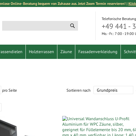
enlose Online- Beratung bequem von Zuhause aus. Jetzt Zoom Termin reservieren! |
Klick
Telefonische Beratung
+49 441 - 
Suche
Suche
Mo. - Fr.: 7:00 - 19:00
rassendielen
Holzterrassen
Zäune
Fassadenverkleidung
Schnit
pro Seite
Sortieren nach