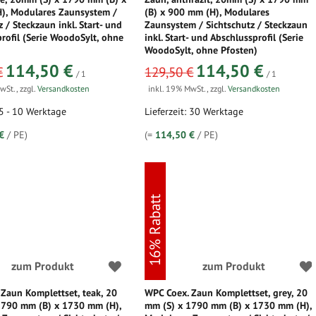
), Modulares Zaunsystem /
(B) x 900 mm (H), Modulares
z / Steckzaun inkl. Start- und
Zaunsystem / Sichtschutz / Steckzaun
rofil (Serie WoodoSylt, ohne
inkl. Start- und Abschlussprofil (Serie
WoodoSylt, ohne Pfosten)
ot
sonderangebot
114,50 €
114,50 €
€
129,50 €
/ 1
/ 1
MwSt.
,
zzgl.
Versandkosten
inkl. 19% MwSt.
,
zzgl.
Versandkosten
 5 - 10 Werktage
Lieferzeit: 30 Werktage
€
/ PE)
(=
114,50 €
/ PE)
16% Rabatt
zum Produkt
zum Produkt
Zaun Komplettset, teak, 20
WPC Coex. Zaun Komplettset, grey, 20
1790 mm (B) x 1730 mm (H),
mm (S) x 1790 mm (B) x 1730 mm (H),