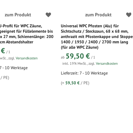
zum Produkt
zum Produkt
U-Profil für WPC Zäune,
Universal WPC Pfosten (Alu) für
 geeignet für Füllelemente bis
Sichtschutz / Steckzaun, 68 x 68 mm,
x 27 mm, Schienenlänge: 200
anthrazit mit Pfostenkappe und Stoppe
 cm Abstandshalter
1400 / 1950 / 2400 / 2700 mm lang
(für alle WPC Zäune)
 €
/ 1
59,50 €
ab
/ 1
MwSt.
,
zzgl.
Versandkosten
inkl. 19% MwSt.
,
zzgl.
Versandkosten
 7 - 10 Werktage
Lieferzeit: 7 - 10 Werktage
/ PE)
(=
59,50 €
/ PE)