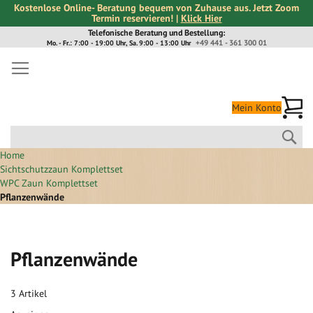
Kostenlose Online- Beratung bequem von Zuhause aus. Jetzt Zoom
Termin reservieren! |
Klick Hier
Direkt
Telefonische Beratung und Bestellung:
+49 441 - 361 300 01
Mo. - Fr.: 7:00 - 19:00 Uhr, Sa. 9:00 - 13:00 Uhr
zum
Inhalt
Me
Mein Konto
Suc
Home
Sichtschutzzaun Komplettset
WPC Zaun Komplettset
Pflanzenwände
Pflanzenwände
3
Artikel