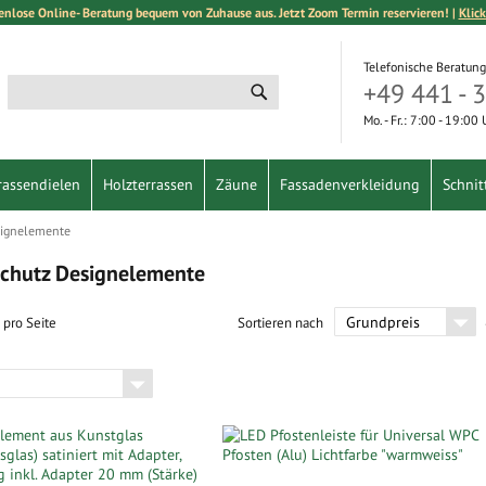
enlose Online- Beratung bequem von Zuhause aus. Jetzt Zoom Termin reservieren! |
Klick
Telefonische Beratung
+49 441 - 
Suche
Suche
Mo. - Fr.: 7:00 - 19:00
rassendielen
Holzterrassen
Zäune
Fassadenverkleidung
Schnit
ignelemente
chutz Designelemente
pro Seite
Sortieren nach