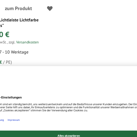
zum Produkt
Lichtleiste Lichtfarbe
s"
0 €
MwSt.
,
zzgl.
Versandkosten
 7 - 10 Werktage
€
/ PE)
pro Seite
Sortieren nach