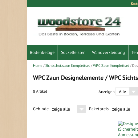
Kost
Direkt
zum
Inhalt
Bodenbeläge
Sockelleisten
Wandverkleidung
Ter
Home
Sichtschutzzaun Komplettset
WPC Zaun Komplettset
Des
WPC Zaun Designelemente / WPC Sichts
8
Artikel
Anzeigen
Gebinde
Paketpreis