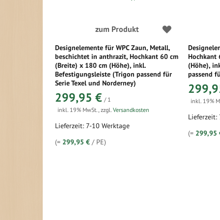
zum Produkt
Designelemente für WPC Zaun, Metall,
Designelem
beschichtet in anthrazit, Hochkant 60 cm
Hochkant 
(Breite) x 180 cm (Höhe), inkl.
(Höhe), in
Befestigungsleiste (Trigon passend für
passend fü
Serie Texel und Norderney)
299,9
299,95 €
/ 1
inkl. 19% 
inkl. 19% MwSt.
,
zzgl.
Versandkosten
Lieferzeit
Lieferzeit: 7-10 Werktage
(=
299,95 
(=
299,95 €
/ PE)