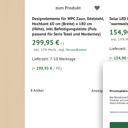
zum Produkt
Designelemente für WPC Zaun, Edelstahl,
Solar LED 
Hochkant 60 cm (Breite) x 180 cm
"warmweis
(Höhe), inkl. Befestigungsleiste (Puls
154,9
passend für Serie Texel und Norderney)
inkl. 19% 
299,95 €
/ 1
Lieferzeit:
inkl. 19% MwSt.
,
zzgl.
Versandkosten
(=
154,90 
Lieferzeit: 7-10 Werktage
(=
299,95 €
/ PE)
8
Artikel
Anzeigen