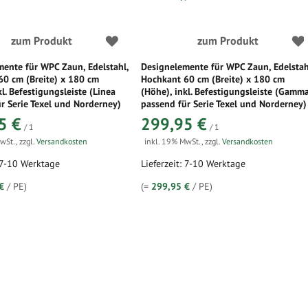
zum Produkt
zum Produkt
ente für WPC Zaun, Edelstahl,
Designelemente für WPC Zaun, Edelstah
60 cm (Breite) x 180 cm
Hochkant 60 cm (Breite) x 180 cm
kl. Befestigungsleiste (Linea
(Höhe), inkl. Befestigungsleiste (Gamm
r Serie Texel und Norderney)
passend für Serie Texel und Norderney)
5 €
299,95 €
/ 1
/ 1
MwSt.
,
zzgl.
Versandkosten
inkl. 19% MwSt.
,
zzgl.
Versandkosten
: 7-10 Werktage
Lieferzeit: 7-10 Werktage
€
/ PE)
(=
299,95 €
/ PE)