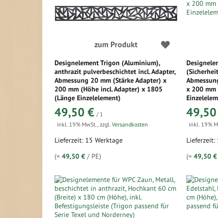
zum Produkt
Designelement Trigon (Aluminium),
Designele
anthrazit pulverbeschichtet incl. Adapter,
(Sicherheit
Abmessung 20 mm (Stärke Adapter) x
Abmessung 
200 mm (Höhe incl. Adapter) x 1805
x 200 mm 
(Länge Einzelelement)
Einzelelem
49,50 €
49,50
/ 1
inkl. 19% MwSt.
,
zzgl.
Versandkosten
inkl. 19% 
Lieferzeit: 15 Werktage
Lieferzeit:
(=
49,50 €
/ PE)
(=
49,50 €