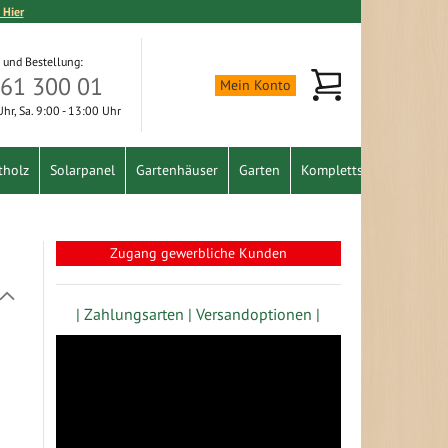
 Hier
 und Bestellung:
Mein Warenkorb
361 300 01
Mein Konto
 Uhr, Sa. 9:00 - 13:00 Uhr
tholz
Solarpanel
Gartenhäuser
Garten
Komplettset
Schnäpp
Zugang gewerbliche Kunden
In
absteigender
| Zahlungsarten |
Versandoptionen |
Richtung
festlegen