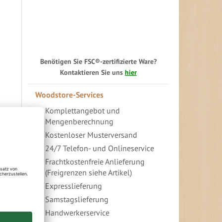
Benötigen Sie FSC®-zertifizierte Ware?
Kontaktieren Sie uns
hier
Woodstore-Services
Komplettangebot und
Mengenberechnung
Kostenloser Musterversand
24/7 Telefon- und Onlineservice
In
Frachtkostenfreie Anlieferung
absteigender
(Freigrenzen siehe Artikel)
Richtung
festlegen
Expresslieferung
Samstagslieferung
Handwerkerservice