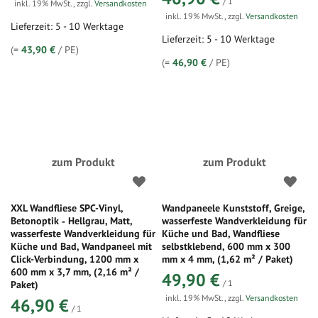
/ 1
inkl. 19% MwSt.
,
zzgl.
Versandkosten
inkl. 19% MwSt.
,
zzgl.
Versandkosten
Lieferzeit: 5 - 10 Werktage
Lieferzeit: 5 - 10 Werktage
(=
43,90 €
/ PE)
(=
46,90 €
/ PE)
zum Produkt
zum Produkt
XXL Wandfliese SPC-Vinyl,
Wandpaneele Kunststoff, Greige,
Betonoptik ‑ Hellgrau, Matt,
wasserfeste Wandverkleidung für
wasserfeste Wandverkleidung für
Küche und Bad, Wandfliese
Küche und Bad, Wandpaneel mit
selbstklebend, 600 mm x 300
Click-Verbindung, 1200 mm x
mm x 4 mm, (1,62 m² / Paket)
600 mm x 3,7 mm, (2,16 m² /
49,90 €
/ 1
Paket)
inkl. 19% MwSt.
,
zzgl.
Versandkosten
46,90 €
/ 1