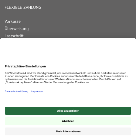
FLEXIBLE ZAHLUNG
Vorkasse
Überweisung
Lastschrift
Nachnahme
Rechnung
Kreditkarte
Paypal
Bar bei Abholung
Durchschnittliche Bewertung von
Woodstore GmbH & Co KG
bei Trustami:
4.68
/
5.00
mit
858
Bewertungen
|
Bewertungsgrundlage des Anbieters: 4 Verkaufs- und 2 Bewertungsplattformen