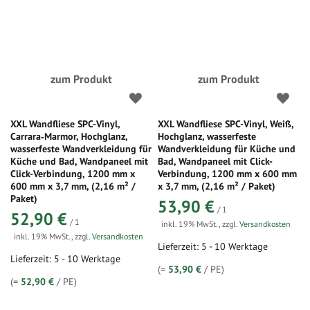
zum Produkt
zum Produkt
XXL Wandfliese SPC-Vinyl,
XXL Wandfliese SPC-Vinyl, Weiß,
Carrara‑Marmor, Hochglanz,
Hochglanz, wasserfeste
wasserfeste Wandverkleidung für
Wandverkleidung für Küche und
Küche und Bad, Wandpaneel mit
Bad, Wandpaneel mit Click-
Click-Verbindung, 1200 mm x
Verbindung, 1200 mm x 600 mm
600 mm x 3,7 mm, (2,16 m² /
x 3,7 mm, (2,16 m² / Paket)
Paket)
53,90 €
/ 1
52,90 €
/ 1
inkl. 19% MwSt.
,
zzgl.
Versandkosten
inkl. 19% MwSt.
,
zzgl.
Versandkosten
Lieferzeit: 5 - 10 Werktage
Lieferzeit: 5 - 10 Werktage
(=
53,90 €
/ PE)
(=
52,90 €
/ PE)