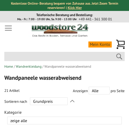
Kostenlose Online- Beratung bequem von Zuhause aus. Jetzt Zoom Termin
reservieren! |
Klick Hier
Direkt
Telefonische Beratung und Bestellung:
zum
+49 441 - 361 300 01
Mo. - Fr.: 7:00 - 19:00 Uhr, Sa. 9:00 - 13:00 Uhr
Inhalt
Me
Mein Konto
Suc
Home
Wandverkleidung
Wandpaneele wasserabweisend
Wandpaneele wasserabweisend
21
Artikel
Anzeigen
pro Seite
In
Sortieren nach
absteigender
Richtung
Kategorie
festlegen