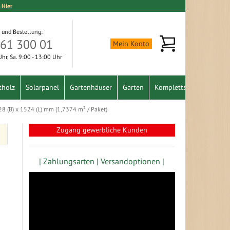
 Hier
 und Bestellung:
Mein Warenkorb
361 300 01
Mein Konto
 Uhr, Sa. 9:00 - 13:00 Uhr
tholz
Solarpanel
Gartenhäuser
Garten
Komplettset
Schnäpp
 228 (B) x 1524 (L) mm (1,7374 m² / Paket)
Zugang gewerbliche Kunden
| Zahlungsarten |
Versandoptionen |