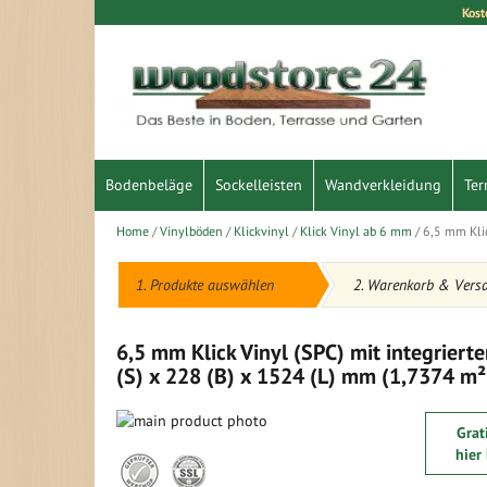
Kost
Direkt
zum
Inhalt
Bodenbeläge
Sockelleisten
Wandverkleidung
Ter
Home
Vinylböden
Klickvinyl
Klick Vinyl ab 6 mm
6,5 mm Klic
1. Produkte auswählen
2. Warenkorb & Vers
6,5 mm Klick Vinyl (SPC) mit integrierte
(S) x 228 (B) x 1524 (L) mm (1,7374 m²
Zum
Grat
Ende
Zum
hier
der
Anfang
Bildergalerie
der