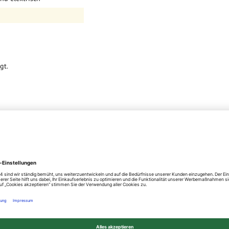
ktrisch
² pro Paket
gt.
läche und zeigt, wie
er Vinylbodens gegenüber
 geringer die Abnutzung.
teilt. Für den Wohnbereich
r die gewerbliche Nutzung.
gen Artikelbeschreibung.