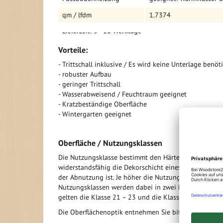
- Verbindung: Klick-Verbindung / DropDown
- Fußbodenheizung: geeignet für Warmwasser und ele
qm / lfdm
1.7374
- Verpackungseinheit: 5 Dielen pro Paket = 1,7374 m
- Lieferzeit: 5 - 10 Werktage
Vorteile:
- Trittschall inklusive / Es wird keine Unterlage benöti
- robuster Aufbau
- geringer Trittschall
- Wasserabweisend / Feuchtraum geeignet
- Kratzbeständige Oberfläche
- Wintergarten geeignet
Oberfläche / Nutzungsklassen
Die Nutzungsklasse bestimmt den Härtegrad der Oberf
widerstandsfähig die Dekorschicht eines Laminat- od
der Abnutzung ist. Je höher die Nutzungsklasse um so
Nutzungsklassen werden dabei in zwei Bereiche einge
gelten die Klasse 21 – 23 und die Klassen 31 – 34 fü
Die Oberflächenoptik entnehmen Sie bitte der jeweili