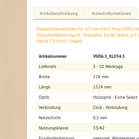
Artikelbeschreibung
Artikelinformationen
Details für 6,5 mm Klick Vinyl (SPC) mit integrierte
Zusatzinformationen für 6,5 mm Klick Vinyl (SPC) mi
Holzoptik, Eiche Select, 6,5 (S) x 228 (B) x 1524 (L)
Trittschalldämmung XL, Holzoptik, Eiche Select, 6,5 (
mm (1,7374 m² / Paket)
SPC Vinyl unterscheidet sich durch das Material bzw.
Mehr
herkömmlichen Vinyl Fußböden. Die oberste Schicht be
Artikelnummer
VIJD6.5_XL034.3
Informationen
mittlere Schicht allerdings besteht aus einem Steinm
Diese Schicht hat besondere Eigenschaften. Es mach
Lieferzeit
5 - 10 Werktage
robust, ist wasserfest und hält starke Temperatursch
Breite
228 mm
Informationen auf einen Blick
Länge
1524 mm
- Art: SPC Vinyl
- Breite: 228 mm
Optik
Holzoptik - Eiche Select
- Länge: 1524 mm
Verbindung
Click - Verbindung
- Produktstärke: 6,5 mm
- Nutzschicht: 0,5 mm
Nutzschicht
0,5 mm
- Optik: Holzoptik - Eiche Select
- Beanspruchungsklasse: 33/42
Nutzungsklasse
33/42
- Fuge: scharfkantig
Fussbodenheizung
geeignet: Warmwasser u