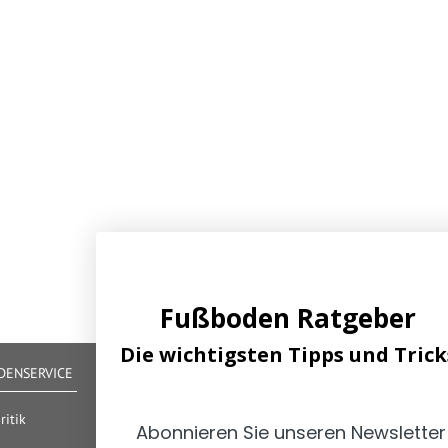
Fußboden Ratgeber
Die wichtigsten Tipps und Trick
ENSERVICE
IHRE VORTEILE
Alle gängigen Zahlungsarten verfügbar
itik
Abonnieren Sie unseren Newsletter
Zertifizierter und geprüfter Shop