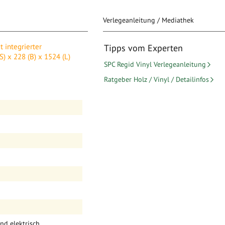
Verlegeanleitung / Mediathek
r Trittschalldämmung XL,
t integrierter
Tipps vom Experten
 mm (1,7374 m² / Paket)
S) x 228 (B) x 1524 (L)
SPC Regid Vinyl Verlegeanleitung
 dem Aufbau von
Ratgeber Holz / Vinyl / Detailinfos
steht aus Vinyl. Die
ehl-Kunststoff-Gemisch SPC.
t dem Boden besonders
wankungen aus.
nd elektrisch