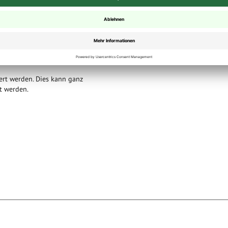
n technischen
len muss nach der
. Diese wird mit dem
ert werden. Dies kann ganz
lt werden.