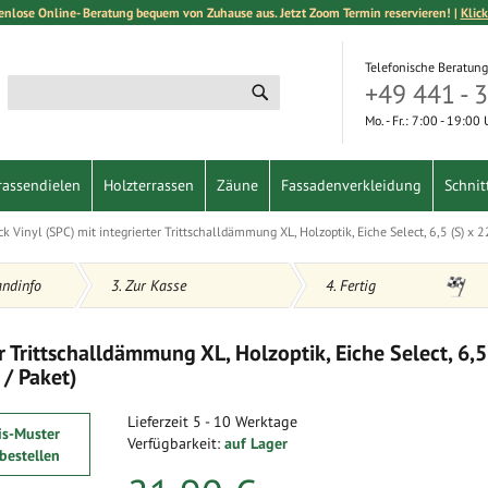
enlose Online- Beratung bequem von Zuhause aus. Jetzt Zoom Termin reservieren! |
Klick
Telefonische Beratung
+49 441 - 
Suche
Suche
Mo. - Fr.: 7:00 - 19:00
rassendielen
Holzterrassen
Zäune
Fassadenverkleidung
Schnit
k Vinyl (SPC) mit integrierter Trittschalldämmung XL, Holzoptik, Eiche Select, 6,5 (S) x
andinfo
3. Zur Kasse
4. Fertig
r Trittschalldämmung XL, Holzoptik, Eiche Select, 6,5
 / Paket)
Lieferzeit
5 - 10 Werktage
is-Muster
Verfügbarkeit:
auf Lager
 bestellen