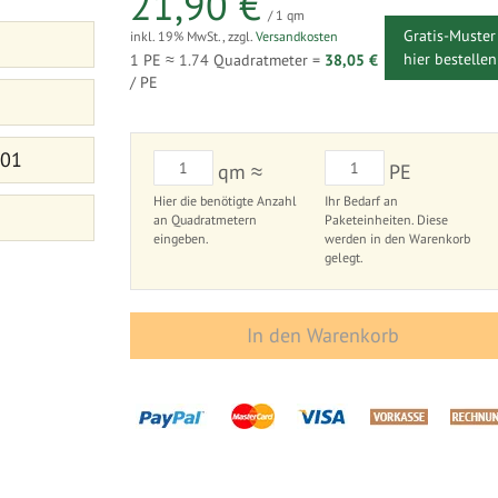
21,90 €
/ 1 qm
Gratis-Muster
inkl. 19% MwSt.
,
zzgl.
Versandkosten
hier bestellen
1 PE ≈
1.74
Quadratmeter =
38,05 €
/ PE
 01
qm ≈
PE
Hier die benötigte Anzahl
Ihr Bedarf an
an Quadratmetern
Paketeinheiten. Diese
eingeben.
werden in den Warenkorb
gelegt.
In den Warenkorb